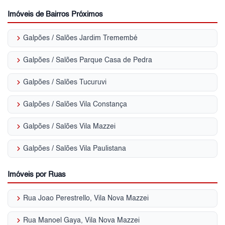
Imóveis de Bairros Próximos
keyboard_arrow_right
Galpões / Salões Jardim Tremembé
keyboard_arrow_right
Galpões / Salões Parque Casa de Pedra
keyboard_arrow_right
Galpões / Salões Tucuruvi
keyboard_arrow_right
Galpões / Salões Vila Constança
keyboard_arrow_right
Galpões / Salões Vila Mazzei
keyboard_arrow_right
Galpões / Salões Vila Paulistana
Imóveis por Ruas
keyboard_arrow_right
Rua Joao Perestrello, Vila Nova Mazzei
keyboard_arrow_right
Rua Manoel Gaya, Vila Nova Mazzei