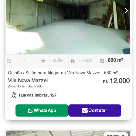
-
- suíte
- vaga
680 m²
Galpão / Salão para Alugar na Vila Nova Mazzei - 680 m²
12.000
Vila Nova Mazzei
R$
Zona Norte - São Paulo
Rua das Imbiras, 127
WhatsApp
Contatar