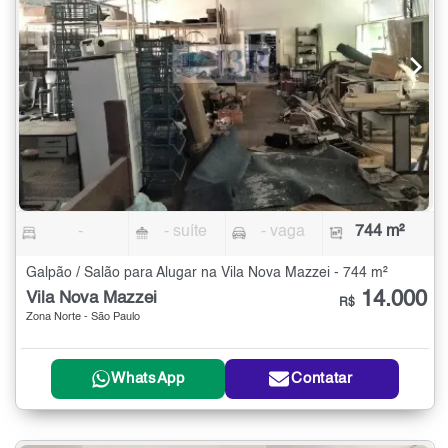
-
- suíte
- vaga
744 m²
Galpão / Salão para Alugar na Vila Nova Mazzei - 744 m²
14.000
Vila Nova Mazzei
R$
Zona Norte - São Paulo
WhatsApp
Contatar