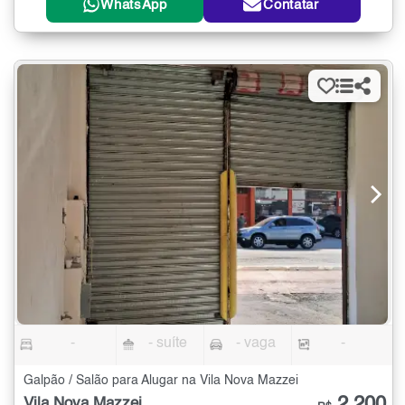
WhatsApp
Contatar
-
- suíte
- vaga
-
Galpão / Salão para Alugar na Vila Nova Mazzei
Vila Nova Mazzei