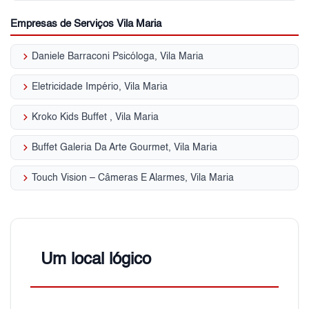
Empresas de Serviços Vila Maria
keyboard_arrow_right
Daniele Barraconi Psicóloga, Vila Maria
keyboard_arrow_right
Eletricidade Império, Vila Maria
keyboard_arrow_right
Kroko Kids Buffet , Vila Maria
keyboard_arrow_right
Buffet Galeria Da Arte Gourmet, Vila Maria
keyboard_arrow_right
Touch Vision – Câmeras E Alarmes, Vila Maria
Um local lógico