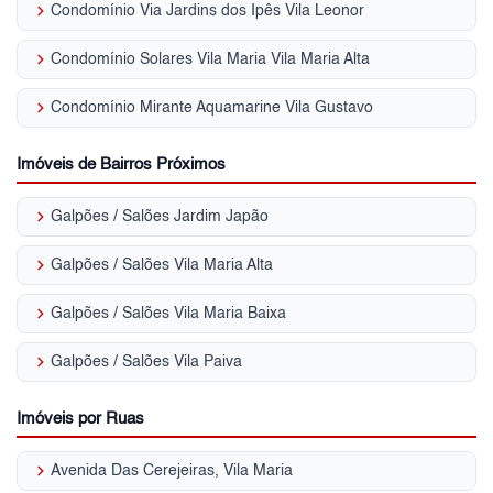
keyboard_arrow_right
Condomínio Via Jardins dos Ipês Vila Leonor
keyboard_arrow_right
Condomínio Solares Vila Maria Vila Maria Alta
keyboard_arrow_right
Condomínio Mirante Aquamarine Vila Gustavo
Imóveis de Bairros Próximos
keyboard_arrow_right
Galpões / Salões Jardim Japão
keyboard_arrow_right
Galpões / Salões Vila Maria Alta
keyboard_arrow_right
Galpões / Salões Vila Maria Baixa
keyboard_arrow_right
Galpões / Salões Vila Paiva
Imóveis por Ruas
keyboard_arrow_right
Avenida Das Cerejeiras, Vila Maria