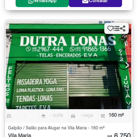
WhatsApp
Contatar
-
- suíte
- vaga
160 m²
Galpão / Salão para Alugar na Vila Maria - 160 m²
6.750
Vila Maria