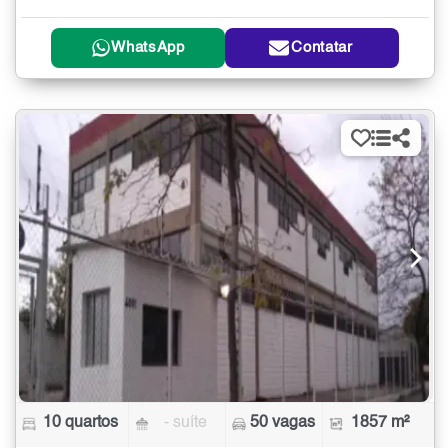
WhatsApp
Contatar
10 quartos
- suíte
50 vagas
1857 m²