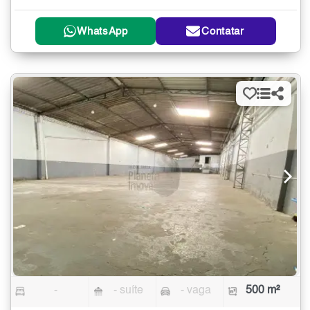
WhatsApp
Contatar
-
- suíte
- vaga
500 m²