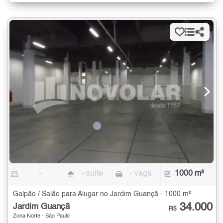
-
- suíte
- vaga
1000 m²
Galpão / Salão para Alugar no Jardim Guançã - 1000 m²
34.000
Jardim Guançã
R$
Zona Norte - São Paulo