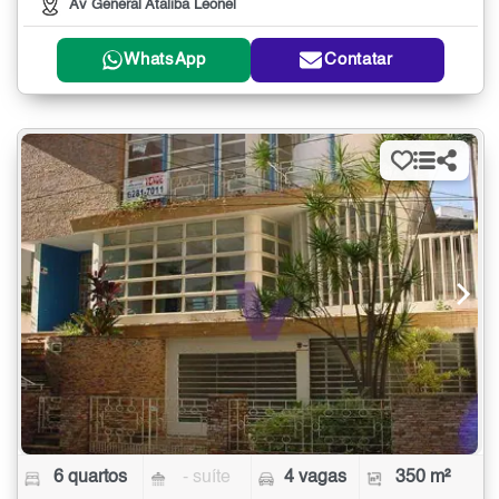
Av General Ataliba Leonel
WhatsApp
Contatar
6 quartos
- suíte
4 vagas
350 m²