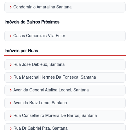
keyboard_arrow_right
Condomínio Amaralina Santana
Imóveis de Bairros Próximos
keyboard_arrow_right
Casas Comerciais Vila Ester
Imóveis por Ruas
keyboard_arrow_right
Rua Jose Debieux, Santana
keyboard_arrow_right
Rua Marechal Hermes Da Fonseca, Santana
keyboard_arrow_right
Avenida General Ataliba Leonel, Santana
keyboard_arrow_right
Avenida Braz Leme, Santana
keyboard_arrow_right
Rua Conselheiro Moreira De Barros, Santana
keyboard_arrow_right
Rua Dr Gabriel Piza, Santana