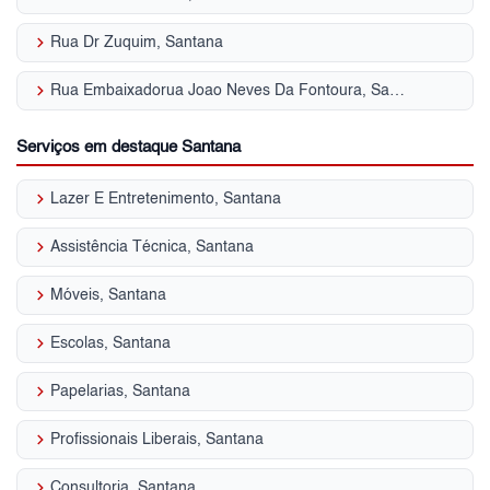
keyboard_arrow_right
Rua Dr Zuquim, Santana
keyboard_arrow_right
Rua Embaixadorua Joao Neves Da Fontoura, Santana
Serviços em destaque Santana
keyboard_arrow_right
Lazer E Entretenimento, Santana
keyboard_arrow_right
Assistência Técnica, Santana
keyboard_arrow_right
Móveis, Santana
keyboard_arrow_right
Escolas, Santana
keyboard_arrow_right
Papelarias, Santana
keyboard_arrow_right
Profissionais Liberais, Santana
keyboard_arrow_right
Consultoria, Santana