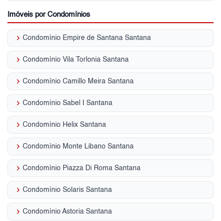
Imóveis por Condomínios
keyboard_arrow_right
Condomínio Empire de Santana Santana
keyboard_arrow_right
Condomínio Vila Torlonia Santana
keyboard_arrow_right
Condomínio Camillo Meira Santana
keyboard_arrow_right
Condomínio Sabel I Santana
keyboard_arrow_right
Condomínio Helix Santana
keyboard_arrow_right
Condomínio Monte Libano Santana
keyboard_arrow_right
Condomínio Piazza Di Roma Santana
keyboard_arrow_right
Condomínio Solaris Santana
keyboard_arrow_right
Condomínio Astoria Santana