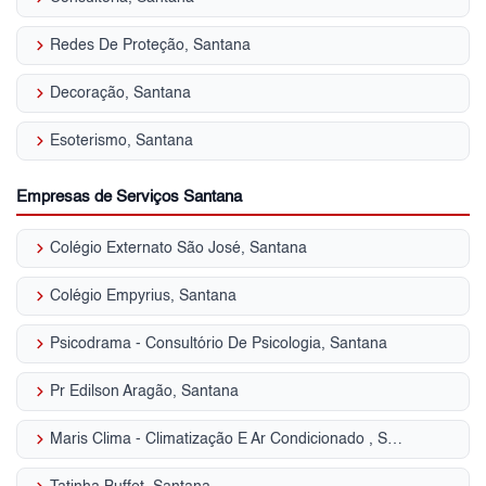
keyboard_arrow_right
Redes De Proteção, Santana
keyboard_arrow_right
Decoração, Santana
keyboard_arrow_right
Esoterismo, Santana
Empresas de Serviços Santana
keyboard_arrow_right
Colégio Externato São José, Santana
keyboard_arrow_right
Colégio Empyrius, Santana
keyboard_arrow_right
Psicodrama - Consultório De Psicologia, Santana
keyboard_arrow_right
Pr Edilson Aragão, Santana
keyboard_arrow_right
Maris Clima - Climatização E Ar Condicionado , Santana