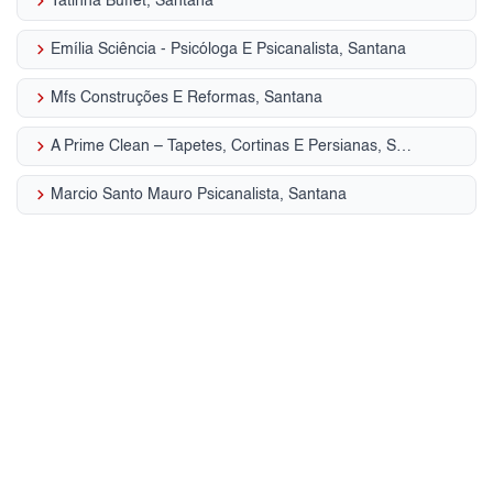
keyboard_arrow_right
Tatinha Buffet, Santana
keyboard_arrow_right
Emília Sciência - Psicóloga E Psicanalista, Santana
keyboard_arrow_right
Mfs Construções E Reformas, Santana
keyboard_arrow_right
A Prime Clean – Tapetes, Cortinas E Persianas, Santana
keyboard_arrow_right
Marcio Santo Mauro Psicanalista, Santana