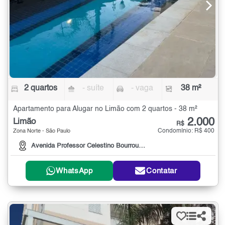
2 quartos
- suíte
- vaga
38 m²
Apartamento para Alugar no Limão com 2 quartos - 38 m²
2.000
Limão
R$
Condomínio: R$ 400
Zona Norte - São Paulo
Avenida Professor Celestino Bourroul, , 631
WhatsApp
Contatar