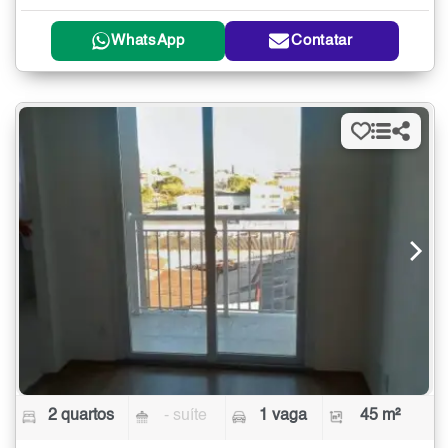
WhatsApp
Contatar
2 quartos
- suíte
1 vaga
45 m²