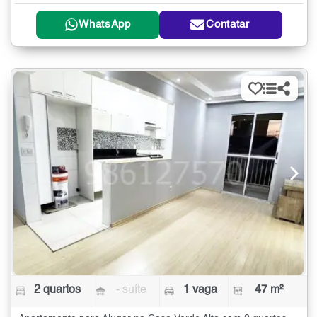
WhatsApp
Contatar
2 quartos
- suíte
1 vaga
47 m²