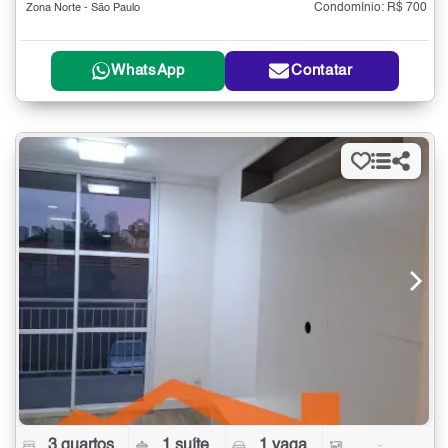
Condomínio: R$ 700
Zona Norte - São Paulo
WhatsApp
Contatar
3 quartos
1 suíte
1 vaga
-