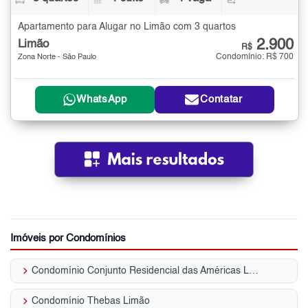
Apartamento para Alugar no Limão com 3 quartos
2.900
Limão
R$
Condomínio: R$ 700
Zona Norte - São Paulo
WhatsApp
Contatar
Imóveis por Condomínios
keyboard_arrow_right
Condomínio Conjunto Residencial das Américas Limão
keyboard_arrow_right
Condomínio Thebas Limão