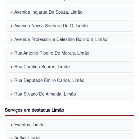
keyboard_arrow_right
Avenida Inajarua De Souza, Limão
keyboard_arrow_right
Avenida Nossa Senhora Do O, Limão
keyboard_arrow_right
Avenida Professorua Celestino Bourroul, Limão
keyboard_arrow_right
Rua Antonio Ribeiro De Morais, Limão
keyboard_arrow_right
Rua Carolina Soares, Limão
keyboard_arrow_right
Rua Deputado Emilio Carlos, Limão
keyboard_arrow_right
Rua Silvano De Almeida, Limão
Serviços em destaque Limão
keyboard_arrow_right
Eventos, Limão
keyboard_arrow_right
Buffet, Limão