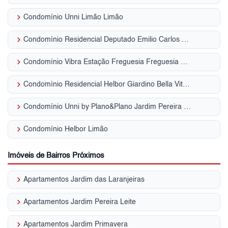
keyboard_arrow_right
Condomínio Unni Limão Limão
keyboard_arrow_right
Condomínio Residencial Deputado Emilio Carlos Limão
keyboard_arrow_right
Condomínio Vibra Estação Freguesia Freguesia do Ó
keyboard_arrow_right
Condomínio Residencial Helbor Giardino Bella Vita Jardim Pereira Leite
keyboard_arrow_right
Condomínio Unni by Plano&Plano Jardim Pereira Leite
keyboard_arrow_right
Condomínio Helbor Limão
Imóveis de Bairros Próximos
keyboard_arrow_right
Apartamentos Jardim das Laranjeiras
keyboard_arrow_right
Apartamentos Jardim Pereira Leite
keyboard_arrow_right
Apartamentos Jardim Primavera