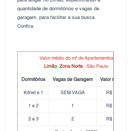
para alugar no Limão, especificando a
quantidade de dormitórios e vagas de
garagem, para facilitar a sua busca.
Confira:
Valor médio do m² de Apartamentos
Limão
,
Zona Norte
- São Paulo
Dormitórios
Vagas de Garagem
Valor médio m
Kitnet e 1
SEM VAGA
R$ 24,48
1 e 2
1
R$ 25,47
2 e 3
2
R$ 28,14