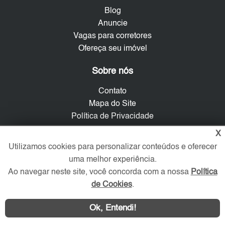
Blog
Anuncie
Vagas para corretores
Ofereça seu imóvel
Sobre nós
Contato
Mapa do Site
Política de Privacidade
Trabalhe Conosco
X
Utilizamos cookies para personalizar conteúdos e oferecer
Verificada por
uma melhor experiência.
Ao navegar neste site, você concorda com a nossa
Política
de Cookies
.
Redes Sociais
Ok, Entendi!