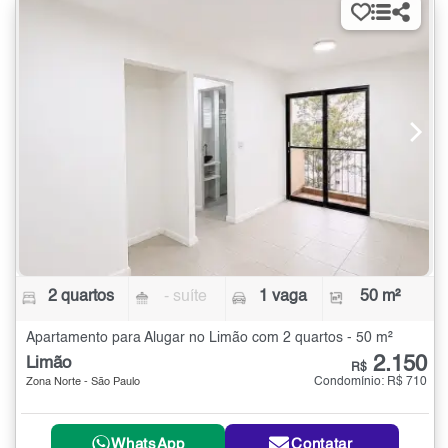
2 quartos
- suíte
1 vaga
50 m²
Apartamento para Alugar no Limão com 2 quartos - 50 m²
2.150
Limão
R$
Condomínio: R$ 710
Zona Norte - São Paulo
WhatsApp
Contatar