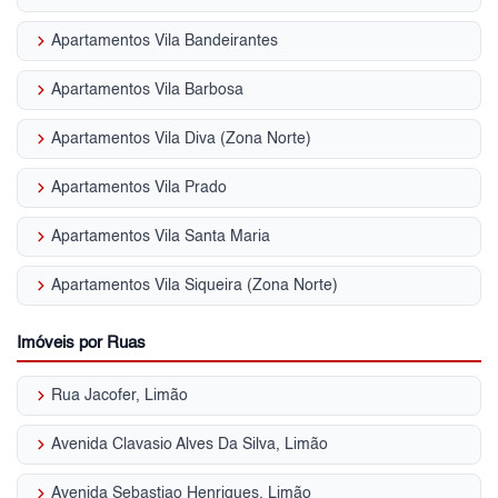
keyboard_arrow_right
Apartamentos Vila Bandeirantes
keyboard_arrow_right
Apartamentos Vila Barbosa
keyboard_arrow_right
Apartamentos Vila Diva (Zona Norte)
keyboard_arrow_right
Apartamentos Vila Prado
keyboard_arrow_right
Apartamentos Vila Santa Maria
keyboard_arrow_right
Apartamentos Vila Siqueira (Zona Norte)
Imóveis por Ruas
keyboard_arrow_right
Rua Jacofer, Limão
keyboard_arrow_right
Avenida Clavasio Alves Da Silva, Limão
keyboard_arrow_right
Avenida Sebastiao Henriques, Limão