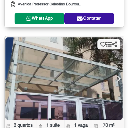
Avenida Professor Celestino Bourroul, , 631
WhatsApp
Contatar
3 quartos
1 suíte
1 vaga
70 m²