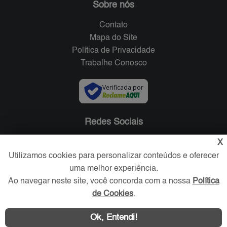
Sobre nós
Contato
Mapa do Site
Política de Privacidade
Trabalhe Conosco
Verificada por
Redes Sociais
X
Utilizamos cookies para personalizar conteúdos e oferecer
uma melhor experiência.
Ao navegar neste site, você concorda com a nossa
Política
de Cookies
.
Ok, Entendi!
Área exclusiva aos anunciantes,