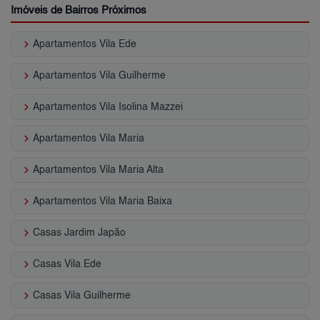
Imóveis de Bairros Próximos
keyboard_arrow_right
Apartamentos Vila Ede
keyboard_arrow_right
Apartamentos Vila Guilherme
keyboard_arrow_right
Apartamentos Vila Isolina Mazzei
keyboard_arrow_right
Apartamentos Vila Maria
keyboard_arrow_right
Apartamentos Vila Maria Alta
keyboard_arrow_right
Apartamentos Vila Maria Baixa
keyboard_arrow_right
Casas Jardim Japão
keyboard_arrow_right
Casas Vila Ede
keyboard_arrow_right
Casas Vila Guilherme