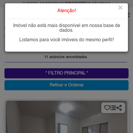
O PORTAL DE IMÓVEIS DA
ZONA NORTE
DE SÃO PAULO
×
Atenção!
Imóvel não está mais disponível em nossa base de
HOME
ZONA NORTE
ALUGAR
VILA LEONOR
dados.
Imóveis para Alugar na Vila Leonor, Zona Norte de São Paulo, SP
Listamos para você imóveis do mesmo perfil!
Vila Leonor, Zona Norte
11 anúncios encontrados
* FILTRO PRINCIPAL *
Refinar e Ordenar