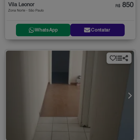
850
Vila Leonor
R$
Zona Norte - São Paulo
WhatsApp
Contatar