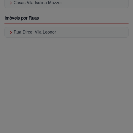
keyboard_arrow_right
Casas Vila Isolina Mazzei
Imóveis por Ruas
keyboard_arrow_right
Rua Dirce, Vila Leonor