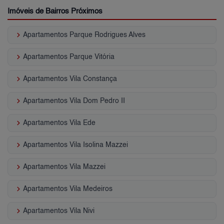
Imóveis de Bairros Próximos
keyboard_arrow_right
Apartamentos Parque Rodrigues Alves
keyboard_arrow_right
Apartamentos Parque Vitória
keyboard_arrow_right
Apartamentos Vila Constança
keyboard_arrow_right
Apartamentos Vila Dom Pedro II
keyboard_arrow_right
Apartamentos Vila Ede
keyboard_arrow_right
Apartamentos Vila Isolina Mazzei
keyboard_arrow_right
Apartamentos Vila Mazzei
keyboard_arrow_right
Apartamentos Vila Medeiros
keyboard_arrow_right
Apartamentos Vila Nivi