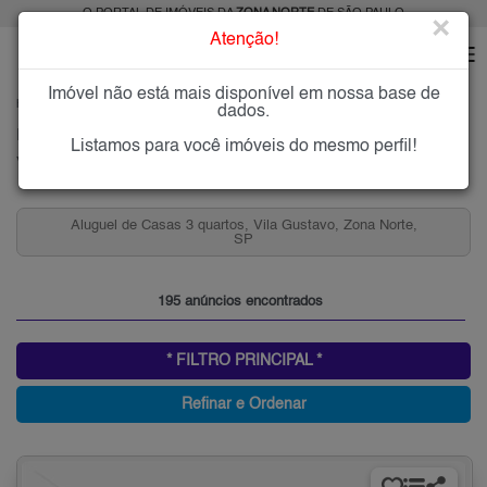
O PORTAL DE IMÓVEIS DA
ZONA NORTE
DE SÃO PAULO
×
Atenção!
Imóvel não está mais disponível em nossa base de
HOME
ZONA NORTE
ALUGAR
VILA GUSTAVO
dados.
Imóveis para Alugar na Vila Gustavo, Zona Norte de São Paulo, SP
Listamos para você imóveis do mesmo perfil!
Vila Gustavo, Zona Norte
Aluguel de Casas 1 Quarto, Vila Gustavo, Zona Norte,
SP
195 anúncios encontrados
* FILTRO PRINCIPAL *
Refinar e Ordenar