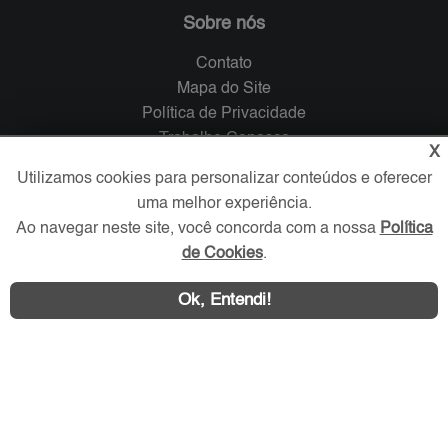
Sobre nós
Contato
Mapa do Site
Política de Privacidade
Trabalhe Conosco
X
Utilizamos cookies para personalizar conteúdos e oferecer
Verificada por
uma melhor experiência.
Ao navegar neste site, você concorda com a nossa
Política
de Cookies
.
Redes Sociais
Ok, Entendi!