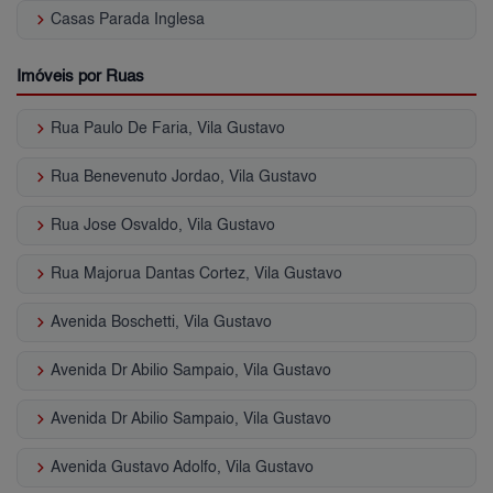
keyboard_arrow_right
Casas Parada Inglesa
Imóveis por Ruas
keyboard_arrow_right
Rua Paulo De Faria, Vila Gustavo
keyboard_arrow_right
Rua Benevenuto Jordao, Vila Gustavo
keyboard_arrow_right
Rua Jose Osvaldo, Vila Gustavo
keyboard_arrow_right
Rua Majorua Dantas Cortez, Vila Gustavo
keyboard_arrow_right
Avenida Boschetti, Vila Gustavo
keyboard_arrow_right
Avenida Dr Abilio Sampaio, Vila Gustavo
keyboard_arrow_right
Avenida Dr Abilio Sampaio, Vila Gustavo
keyboard_arrow_right
Avenida Gustavo Adolfo, Vila Gustavo