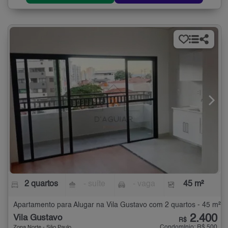
2 quartos
- suíte
- vaga
45 m²
Apartamento para Alugar na Vila Gustavo com 2 quartos - 45 m²
2.400
Vila Gustavo
R$
Condomínio: R$ 500
Zona Norte - São Paulo