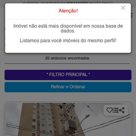
O PORTAL DE IMÓVEIS DA
ZONA NORTE
DE SÃO PAULO
×
Atenção!
Imóvel não está mais disponível em nossa base de
HOME
ZONA NORTE
ALUGAR
PARQUE VITÓRIA
dados.
Imóveis para Alugar no Parque Vitória, Zona Norte de São Paulo, SP
Listamos para você imóveis do mesmo perfil!
Parque Vitória, Zona Norte
25 anúncios encontrados
* FILTRO PRINCIPAL *
Refinar e Ordenar