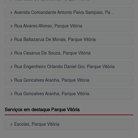
keyboard_arrow_right
Avenida Comandante Antonio Paiva Sampaio, Parque Vitória
keyboard_arrow_right
Rua Alvares Afonso, Parque Vitória
keyboard_arrow_right
Rua Baltazarua De Morais, Parque Vitória
keyboard_arrow_right
Rua Cesarua De Souza, Parque Vitória
keyboard_arrow_right
Rua Engenheiro Orlando Daniel Goi, Parque Vitória
keyboard_arrow_right
Rua Goncalves Aranha, Parque Vitória
keyboard_arrow_right
Rua Goncalves Aranha, Parque Vitória
Serviços em destaque Parque Vitória
keyboard_arrow_right
Escolas, Parque Vitória