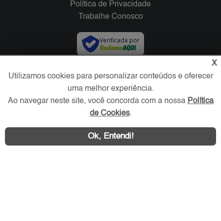
Política de Privacidade
Trabalhe Conosco
Verificada por
X
Redes Sociais
Utilizamos cookies para personalizar conteúdos e oferecer
uma melhor experiência.
Ao navegar neste site, você concorda com a nossa
Política
de Cookies
.
Ok, Entendi!
Área exclusiva aos anunciantes,
acesse sua conta: