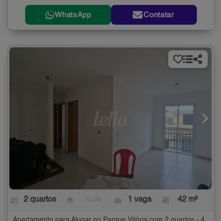
WhatsApp
Contatar
2 quartos
- suíte
1 vaga
42 m²
Apartamento para Alugar no Parque Vitória com 2 quartos - 42 m²