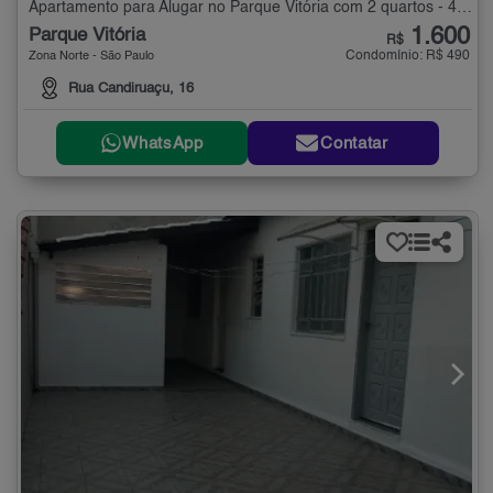
Apartamento para Alugar no Parque Vitória com 2 quartos - 40 m²
1.600
Parque Vitória
R$
Condomínio: R$ 490
Zona Norte - São Paulo
Rua Candiruaçu, 16
WhatsApp
Contatar