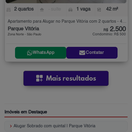
2 quartos
- suíte
1 vaga
42 m²
Apartamento para Alugar no Parque Vitória com 2 quartos - 42 m²
2.500
Parque Vitória
R$
Condomínio: R$ 500
Zona Norte - São Paulo
WhatsApp
Contatar
Imóveis em Destaque
keyboard_arrow_right
Alugar Sobrado com quintal | Parque Vitória