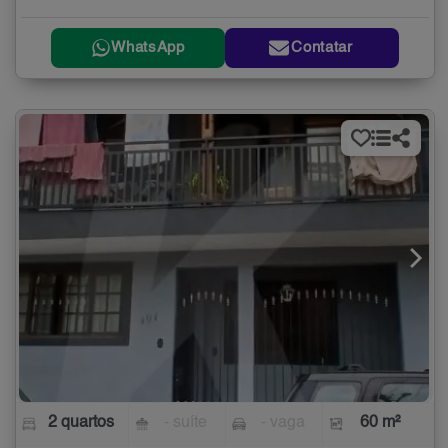
WhatsApp
Contatar
2 quartos
- suíte
- vaga
60 m²