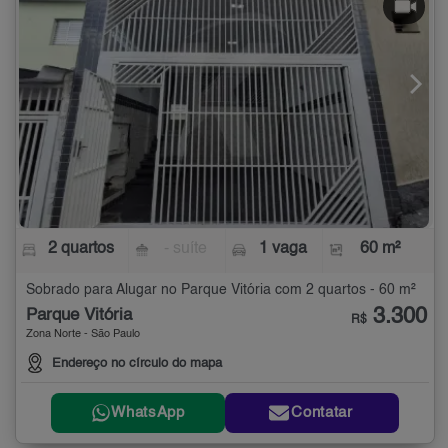
2 quartos
- suíte
1 vaga
60 m²
Sobrado para Alugar no Parque Vitória com 2 quartos - 60 m²
3.300
Parque Vitória
R$
Zona Norte - São Paulo
Endereço no círculo do mapa
WhatsApp
Contatar