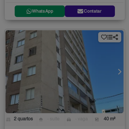
WhatsApp
Contatar
2 quartos
- suíte
- vaga
40 m²