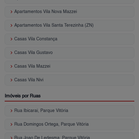
keyboard_arrow_right
Apartamentos Vila Nova Mazzei
keyboard_arrow_right
Apartamentos Vila Santa Terezinha (ZN)
keyboard_arrow_right
Casas Vila Constança
keyboard_arrow_right
Casas Vila Gustavo
keyboard_arrow_right
Casas Vila Mazzei
keyboard_arrow_right
Casas Vila Nivi
Imóveis por Ruas
keyboard_arrow_right
Rua Ibicarai, Parque Vitória
keyboard_arrow_right
Rua Domingos Ortega, Parque Vitória
keyboard_arrow_right
Rua Joao De Ledesma, Parque Vitória