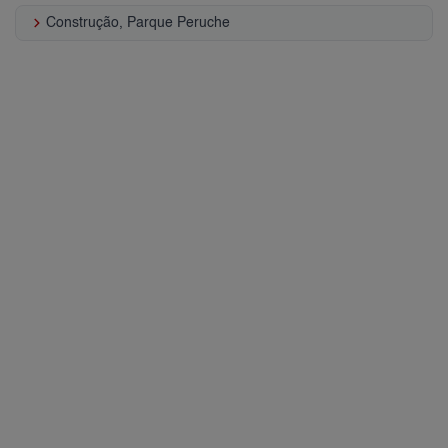
keyboard_arrow_right
Construção, Parque Peruche