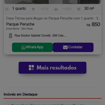
1 quarto
- suíte
- vaga
30 m²
Casa Térrea para Alugar no Parque Peruche com 1 quarto - 30 m²
850
Parque Peruche
R$
Zona Norte - São Paulo
Rua Doutor Gabriel Covelli, 338 Casa 5 Baixos
WhatsApp
Contatar
Imóveis em Destaque