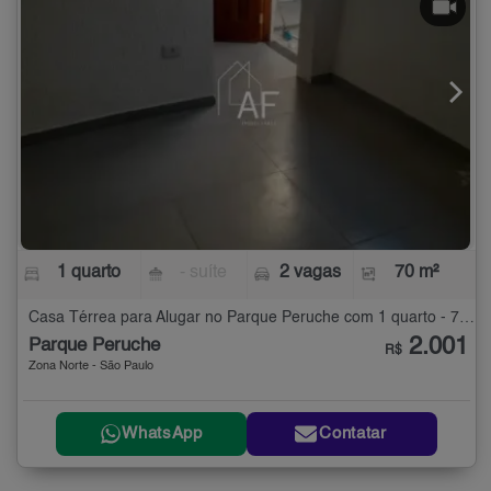
1 quarto
- suíte
2 vagas
70 m²
Casa Térrea para Alugar no Parque Peruche com 1 quarto - 70 m²
2.001
Parque Peruche
R$
Zona Norte - São Paulo
WhatsApp
Contatar