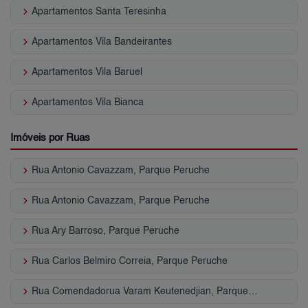
keyboard_arrow_right
Apartamentos Santa Teresinha
keyboard_arrow_right
Apartamentos Vila Bandeirantes
keyboard_arrow_right
Apartamentos Vila Baruel
keyboard_arrow_right
Apartamentos Vila Bianca
Imóveis por Ruas
keyboard_arrow_right
Rua Antonio Cavazzam, Parque Peruche
keyboard_arrow_right
Rua Antonio Cavazzam, Parque Peruche
keyboard_arrow_right
Rua Ary Barroso, Parque Peruche
keyboard_arrow_right
Rua Carlos Belmiro Correia, Parque Peruche
keyboard_arrow_right
Rua Comendadorua Varam Keutenedjian, Parque Peruche