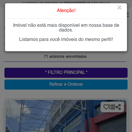
O PORTAL DE IMÓVEIS DA
ZONA NORTE
DE SÃO PAULO
×
Atenção!
Imóvel não está mais disponível em nossa base de
HOME
ZONA NORTE
ALUGAR
PARQUE PERUCHE
dados.
Imóveis para Alugar no Parque Peruche, Zona Norte de São Paulo, SP
Listamos para você imóveis do mesmo perfil!
Parque Peruche, Zona Norte
71 anúncios encontrados
* FILTRO PRINCIPAL *
Refinar e Ordenar