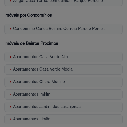
keyboard_arrow_right
Alugar Casa Térrea com quintal | Parque Peruche
Imóveis por Condomínios
keyboard_arrow_right
Condomínio Carlos Belmiro Correia Parque Peruche
Imóveis de Bairros Próximos
keyboard_arrow_right
Apartamentos Casa Verde Alta
keyboard_arrow_right
Apartamentos Casa Verde Média
keyboard_arrow_right
Apartamentos Chora Menino
keyboard_arrow_right
Apartamentos Imirim
keyboard_arrow_right
Apartamentos Jardim das Laranjeiras
keyboard_arrow_right
Apartamentos Limão