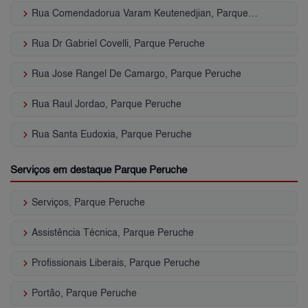
keyboard_arrow_right
Rua Comendadorua Varam Keutenedjian, Parque Peruche
keyboard_arrow_right
Rua Dr Gabriel Covelli, Parque Peruche
keyboard_arrow_right
Rua Jose Rangel De Camargo, Parque Peruche
keyboard_arrow_right
Rua Raul Jordao, Parque Peruche
keyboard_arrow_right
Rua Santa Eudoxia, Parque Peruche
Serviços em destaque Parque Peruche
keyboard_arrow_right
Serviços, Parque Peruche
keyboard_arrow_right
Assistência Técnica, Parque Peruche
keyboard_arrow_right
Profissionais Liberais, Parque Peruche
keyboard_arrow_right
Portão, Parque Peruche