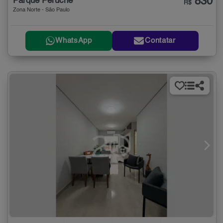
830
Parque Peruche
R$
Zona Norte - São Paulo
WhatsApp
Contatar