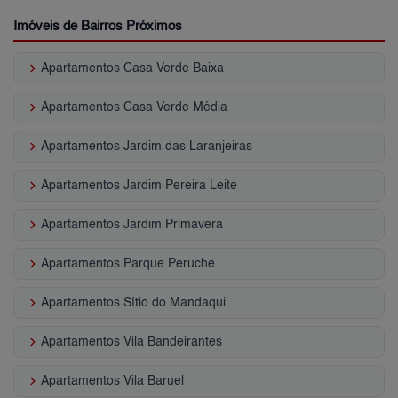
Imóveis de Bairros Próximos
keyboard_arrow_right
Apartamentos Casa Verde Baixa
keyboard_arrow_right
Apartamentos Casa Verde Média
keyboard_arrow_right
Apartamentos Jardim das Laranjeiras
keyboard_arrow_right
Apartamentos Jardim Pereira Leite
keyboard_arrow_right
Apartamentos Jardim Primavera
keyboard_arrow_right
Apartamentos Parque Peruche
keyboard_arrow_right
Apartamentos Sítio do Mandaqui
keyboard_arrow_right
Apartamentos Vila Bandeirantes
keyboard_arrow_right
Apartamentos Vila Baruel