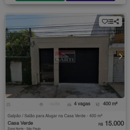
-
- suíte
4 vagas
400 m²
Galpão / Salão para Alugar na Casa Verde - 400 m²
15.000
Casa Verde
R$
Zona Norte - São Paulo