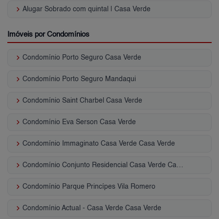
keyboard_arrow_right
Alugar Sobrado com quintal | Casa Verde
Imóveis por Condomínios
keyboard_arrow_right
Condomínio Porto Seguro Casa Verde
keyboard_arrow_right
Condomínio Porto Seguro Mandaqui
keyboard_arrow_right
Condomínio Saint Charbel Casa Verde
keyboard_arrow_right
Condomínio Eva Serson Casa Verde
keyboard_arrow_right
Condomínio Immaginato Casa Verde Casa Verde
keyboard_arrow_right
Condomínio Conjunto Residencial Casa Verde Casa Verde
keyboard_arrow_right
Condomínio Parque Princípes Vila Romero
keyboard_arrow_right
Condomínio Actual - Casa Verde Casa Verde