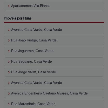
keyboard_arrow_right
Apartamentos Vila Bianca
Imóveis por Ruas
keyboard_arrow_right
Avenida Casa Verde, Casa Verde
keyboard_arrow_right
Rua Joao Rudge, Casa Verde
keyboard_arrow_right
Rua Jaguarete, Casa Verde
keyboard_arrow_right
Rua Saguairu, Casa Verde
keyboard_arrow_right
Rua Jorge Valim, Casa Verde
keyboard_arrow_right
Avenida Casa Verde, Casa Verde
keyboard_arrow_right
Avenida Engenheiro Caetano Alvares, Casa Verde
keyboard_arrow_right
Rua Marambaia, Casa Verde