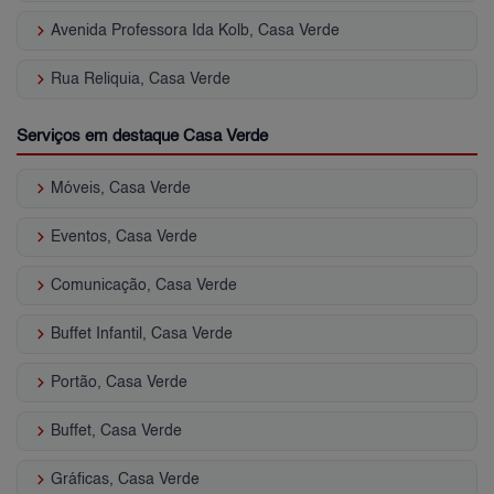
keyboard_arrow_right
Avenida Professora Ida Kolb, Casa Verde
keyboard_arrow_right
Rua Reliquia, Casa Verde
Serviços em destaque Casa Verde
keyboard_arrow_right
Móveis, Casa Verde
keyboard_arrow_right
Eventos, Casa Verde
keyboard_arrow_right
Comunicação, Casa Verde
keyboard_arrow_right
Buffet Infantil, Casa Verde
keyboard_arrow_right
Portão, Casa Verde
keyboard_arrow_right
Buffet, Casa Verde
keyboard_arrow_right
Gráficas, Casa Verde