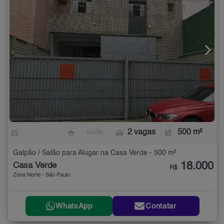
-
- suíte
2 vagas
500 m²
Galpão / Salão para Alugar na Casa Verde - 500 m²
18.000
Casa Verde
R$
Zona Norte - São Paulo
WhatsApp
Contatar