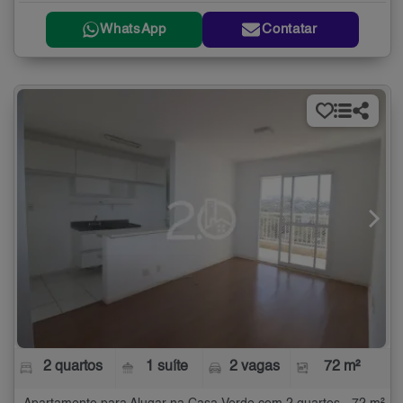
WhatsApp
Contatar
2 quartos
1 suíte
2 vagas
72 m²