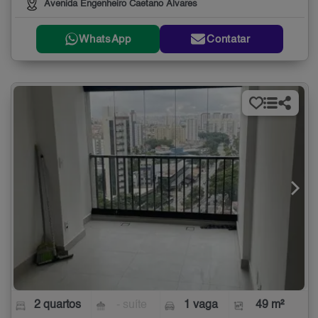
Avenida Engenheiro Caetano Álvares
WhatsApp
Contatar
2 quartos
- suíte
1 vaga
49 m²