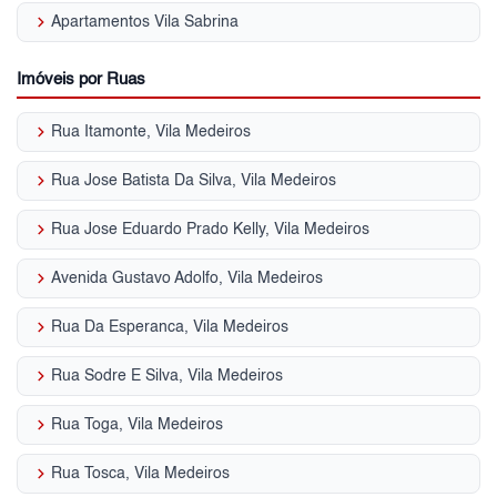
keyboard_arrow_right
Apartamentos Vila Sabrina
Imóveis por Ruas
keyboard_arrow_right
Rua Itamonte, Vila Medeiros
keyboard_arrow_right
Rua Jose Batista Da Silva, Vila Medeiros
keyboard_arrow_right
Rua Jose Eduardo Prado Kelly, Vila Medeiros
keyboard_arrow_right
Avenida Gustavo Adolfo, Vila Medeiros
keyboard_arrow_right
Rua Da Esperanca, Vila Medeiros
keyboard_arrow_right
Rua Sodre E Silva, Vila Medeiros
keyboard_arrow_right
Rua Toga, Vila Medeiros
keyboard_arrow_right
Rua Tosca, Vila Medeiros