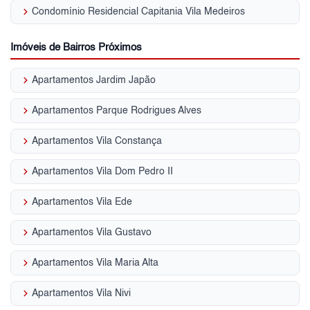
keyboard_arrow_right
Condomínio Residencial Capitania Vila Medeiros
Imóveis de Bairros Próximos
keyboard_arrow_right
Apartamentos Jardim Japão
keyboard_arrow_right
Apartamentos Parque Rodrigues Alves
keyboard_arrow_right
Apartamentos Vila Constança
keyboard_arrow_right
Apartamentos Vila Dom Pedro II
keyboard_arrow_right
Apartamentos Vila Ede
keyboard_arrow_right
Apartamentos Vila Gustavo
keyboard_arrow_right
Apartamentos Vila Maria Alta
keyboard_arrow_right
Apartamentos Vila Nivi