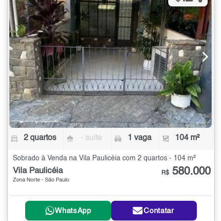
2 quartos
- suíte
1 vaga
104 m²
Sobrado à Venda na Vila Paulicéia com 2 quartos - 104 m²
580.000
Vila Paulicéia
R$
Zona Norte - São Paulo
WhatsApp
Contatar