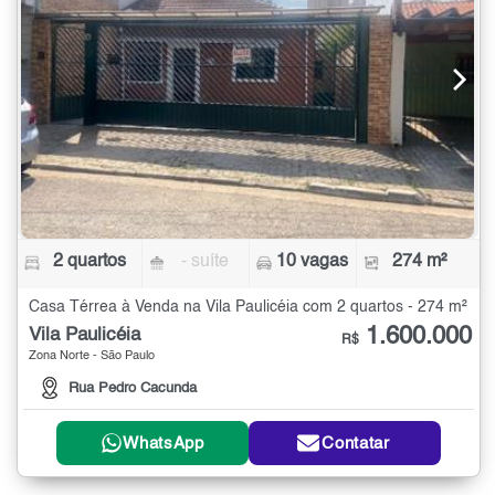
2 quartos
- suíte
10 vagas
274 m²
Casa Térrea à Venda na Vila Paulicéia com 2 quartos - 274 m²
1.600.000
Vila Paulicéia
R$
Zona Norte - São Paulo
Rua Pedro Cacunda
WhatsApp
Contatar