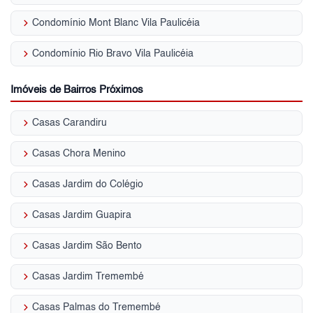
keyboard_arrow_right
Condomínio Mont Blanc Vila Paulicéia
keyboard_arrow_right
Condomínio Rio Bravo Vila Paulicéia
Imóveis de Bairros Próximos
keyboard_arrow_right
Casas Carandiru
keyboard_arrow_right
Casas Chora Menino
keyboard_arrow_right
Casas Jardim do Colégio
keyboard_arrow_right
Casas Jardim Guapira
keyboard_arrow_right
Casas Jardim São Bento
keyboard_arrow_right
Casas Jardim Tremembé
keyboard_arrow_right
Casas Palmas do Tremembé