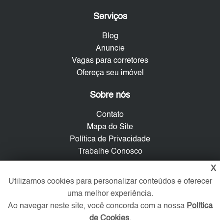
Serviços
Blog
Anuncie
Vagas para corretores
Ofereça seu imóvel
Sobre nós
Contato
Mapa do Site
Política de Privacidade
Trabalhe Conosco
X
Verificada por
Utilizamos cookies para personalizar conteúdos e oferecer
uma melhor experiência.
Ao navegar neste site, você concorda com a nossa
Política
Redes Sociais
de Cookies
.