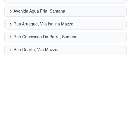
keyboard_arrow_right
Avenida Agua Fria, Santana
keyboard_arrow_right
Rua Aruaque, Vila Isolina Mazzei
keyboard_arrow_right
Rua Conceicao Da Barra, Santana
keyboard_arrow_right
Rua Duarte, Vila Mazzei