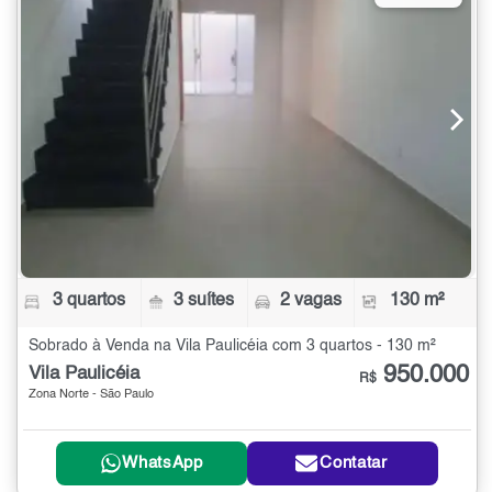
3 quartos
3 suítes
2 vagas
130 m²
Sobrado à Venda na Vila Paulicéia com 3 quartos - 130 m²
950.000
Vila Paulicéia
R$
Zona Norte - São Paulo
WhatsApp
Contatar