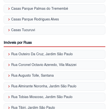
keyboard_arrow_right
Casas Parque Palmas do Tremembé
keyboard_arrow_right
Casas Parque Rodrigues Alves
keyboard_arrow_right
Casas Tucuruvi
Imóveis por Ruas
keyboard_arrow_right
Rua Outeiro Da Cruz, Jardim São Paulo
keyboard_arrow_right
Rua Coronel Octavio Azeredo, Vila Mazzei
keyboard_arrow_right
Rua Augusto Tolle, Santana
keyboard_arrow_right
Rua Almirante Noronha, Jardim São Paulo
keyboard_arrow_right
Rua Tobias Moscoso, Jardim São Paulo
keyboard_arrow_right
Rua Tibiri, Jardim São Paulo