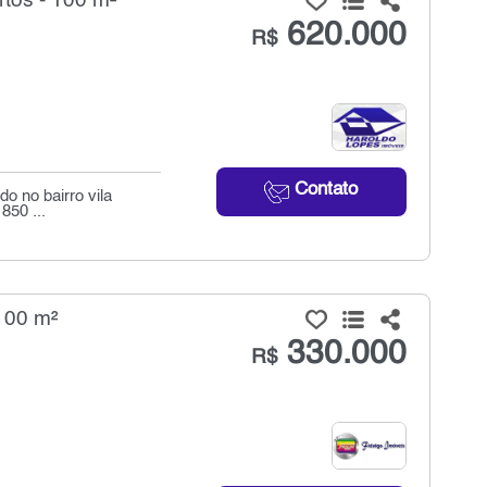
tos - 100 m²
620.000
R$
Contato
o no bairro vila
850 ...
100 m²
330.000
R$