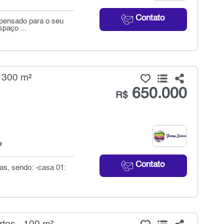
Contato
i pensado para o seu
paço ...
 300 m²
650.000
R$
²
Contato
as, sendo: -casa 01: