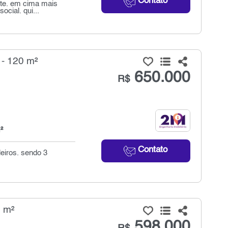
Contato
íte. em cima mais
cial. qui...
 - 120 m²
650.000
R$
²
Contato
eiros. sendo 3
0 m²
598.000