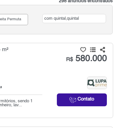
298 anúncios encontrados
eita Permuta
5 m²
580.000
R$
²
Contato
mitórios, sendo 1
eiro, lav...