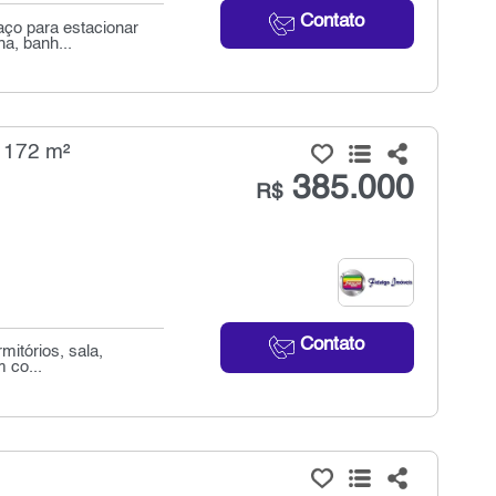
Contato
aço para estacionar
ha, banh...
 172 m²
385.000
R$
Contato
mitórios, sala,
 co...