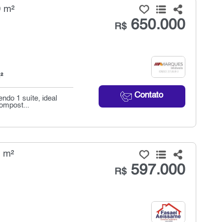
0 m²
650.000
R$
²
Contato
ndo 1 suíte, ideal
compost...
0 m²
597.000
R$