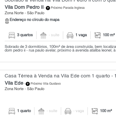
Sobrado à Venda na Vila Dom Pedro II com 3 quar
Vila Dom Pedro II
-
Próximo Parada Inglesa
Zona Norte - São Paulo
Endereço no círculo do mapa
3 quartos
- suíte
1 vaga
100 m²
Sobrado de 3 dormitórios, 100m² de área construída, bem localizad
dom pedro ii - rua paulo avelar, próximo à avenida ataliba leonel, à 
Casa Térrea à Venda na Vila Ede com 1 quarto - 
Vila Ede
-
Próximo Vila Gustavo
Zona Norte - São Paulo
1 quarto
- suíte
- vaga
100 m²