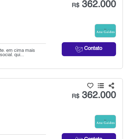
362.000
R$
Contato
íte. em cima mais
cial. qui...
362.000
R$