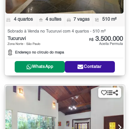
4 quartos
4 suítes
7 vagas
510 m²
Sobrado à Venda no Tucuruvi com 4 quartos - 510 m²
3.500.000
Tucuruvi
R$
Aceita Permuta
Zona Norte - São Paulo
Endereço no círculo do mapa
WhatsApp
Contatar