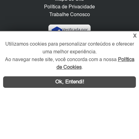
Política de Privacidade
Trabalhe Conosco
Verificada por
X
Utilizamos cookies para personalizar conteúdos e oferecer
Redes Sociais
uma melhor experiência.
Ao navegar neste site, você concorda com a nossa
Política
de Cookies
.
Ok, Entendi!
Área exclusiva aos anunciantes,
acesse sua conta: