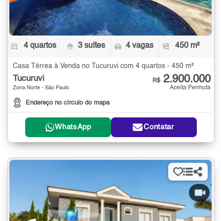
4 quartos
3 suítes
4 vagas
450 m²
Casa Térrea à Venda no Tucuruvi com 4 quartos - 450 m²
2.900.000
Tucuruvi
R$
Aceita Permuta
Zona Norte - São Paulo
Endereço no círculo do mapa
WhatsApp
Contatar