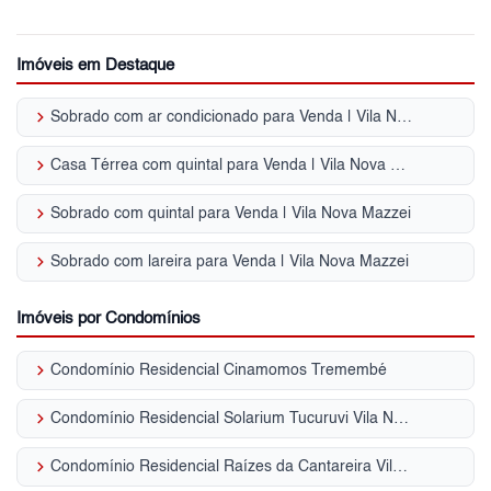
Imóveis em Destaque
keyboard_arrow_right
Sobrado com ar condicionado para Venda | Vila Nova Mazzei
keyboard_arrow_right
Casa Térrea com quintal para Venda | Vila Nova Mazzei
keyboard_arrow_right
Sobrado com quintal para Venda | Vila Nova Mazzei
keyboard_arrow_right
Sobrado com lareira para Venda | Vila Nova Mazzei
Imóveis por Condomínios
keyboard_arrow_right
Condomínio Residencial Cinamomos Tremembé
keyboard_arrow_right
Condomínio Residencial Solarium Tucuruvi Vila Nova Mazzei
keyboard_arrow_right
Condomínio Residencial Raízes da Cantareira Vila Nova Mazzei