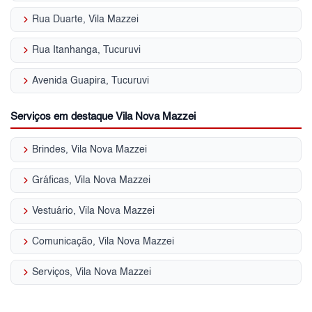
keyboard_arrow_right
Rua Duarte, Vila Mazzei
keyboard_arrow_right
Rua Itanhanga, Tucuruvi
keyboard_arrow_right
Avenida Guapira, Tucuruvi
Serviços em destaque Vila Nova Mazzei
keyboard_arrow_right
Brindes, Vila Nova Mazzei
keyboard_arrow_right
Gráficas, Vila Nova Mazzei
keyboard_arrow_right
Vestuário, Vila Nova Mazzei
keyboard_arrow_right
Comunicação, Vila Nova Mazzei
keyboard_arrow_right
Serviços, Vila Nova Mazzei