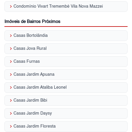
keyboard_arrow_right
Condomínio Vivart Tremembé Vila Nova Mazzei
Imóveis de Bairros Próximos
keyboard_arrow_right
Casas Bortolândia
keyboard_arrow_right
Casas Jova Rural
keyboard_arrow_right
Casas Furnas
keyboard_arrow_right
Casas Jardim Apuana
keyboard_arrow_right
Casas Jardim Ataliba Leonel
keyboard_arrow_right
Casas Jardim Bibi
keyboard_arrow_right
Casas Jardim Daysy
keyboard_arrow_right
Casas Jardim Floresta