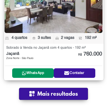
4 quartos
3 suítes
2 vagas
192 m²
Sobrado à Venda no Jaçanã com 4 quartos - 192 m²
760.000
Jaçanã
R$
Zona Norte - São Paulo
WhatsApp
Contatar