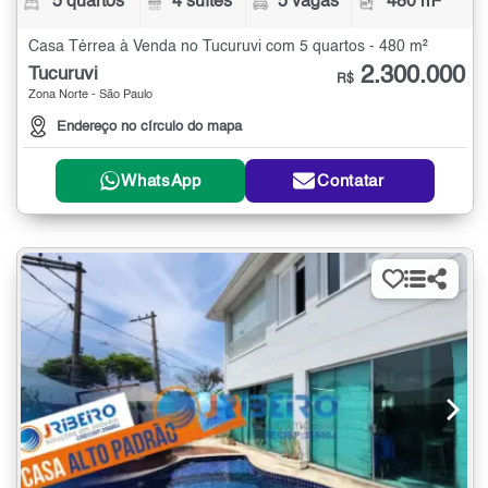
5 quartos
4 suítes
5 vagas
480 m²
Casa Térrea à Venda no Tucuruvi com 5 quartos - 480 m²
2.300.000
Tucuruvi
R$
Zona Norte - São Paulo
Endereço no círculo do mapa
WhatsApp
Contatar