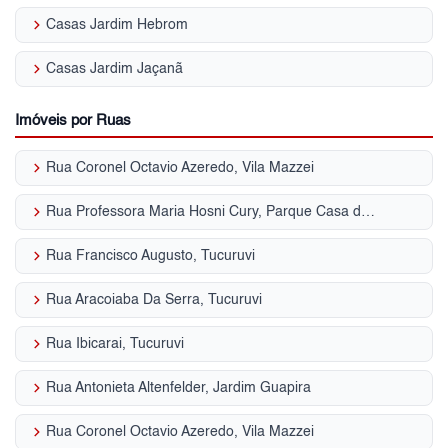
keyboard_arrow_right
Casas Jardim Hebrom
keyboard_arrow_right
Casas Jardim Jaçanã
Imóveis por Ruas
keyboard_arrow_right
Rua Coronel Octavio Azeredo, Vila Mazzei
keyboard_arrow_right
Rua Professora Maria Hosni Cury, Parque Casa de Pedra
keyboard_arrow_right
Rua Francisco Augusto, Tucuruvi
keyboard_arrow_right
Rua Aracoiaba Da Serra, Tucuruvi
keyboard_arrow_right
Rua Ibicarai, Tucuruvi
keyboard_arrow_right
Rua Antonieta Altenfelder, Jardim Guapira
keyboard_arrow_right
Rua Coronel Octavio Azeredo, Vila Mazzei