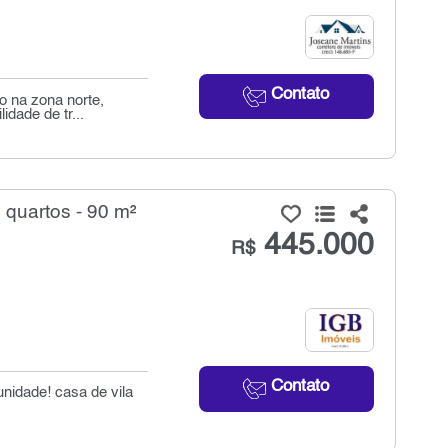
Contato
o na zona norte,
dade de tr...
quartos - 90 m²
445.000
R$
Contato
unidade! casa de vila