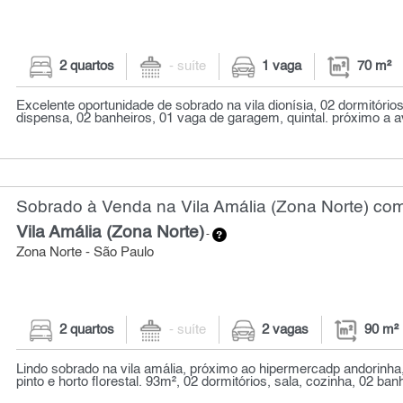
2 quartos
- suíte
1 vaga
70 m²
Excelente oportunidade de sobrado na vila dionísia, 02 dormitórios
dispensa, 02 banheiros, 01 vaga de garagem, quintal. próximo a a
Sobrado à Venda na Vila Amália (Zona Norte) com
Vila Amália (Zona Norte)
-
Zona Norte - São Paulo
2 quartos
- suíte
2 vagas
90 m²
Lindo sobrado na vila amália, próximo ao hipermercadp andorinha
pinto e horto florestal. 93m², 02 dormitórios, sala, cozinha, 02 banhe