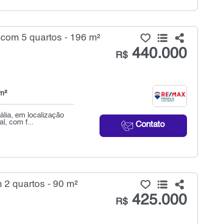
 com 5 quartos - 196 m²
440.000
R$
m²
lia, em localização
l, com f...
Contato
 2 quartos - 90 m²
425.000
R$