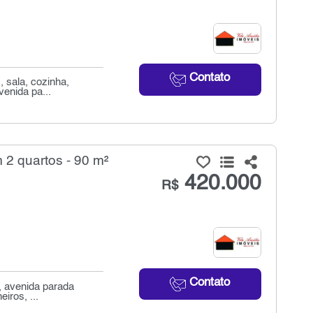
Contato
, sala, cozinha,
venida pa...
 2 quartos - 90 m²
420.000
R$
Contato
, avenida parada
iros, ...