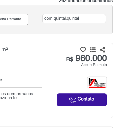
262 anúncios encontrados
eita Permuta
6 m²
960.000
R$
Aceita Permuta
²
rios com armários
zinha to...
Contato