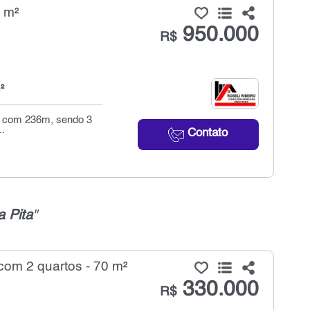
7 m²
950.000
R$
²
a com 236m, sendo 3
..
Contato
a Pita
"
com 2 quartos - 70 m²
330.000
R$