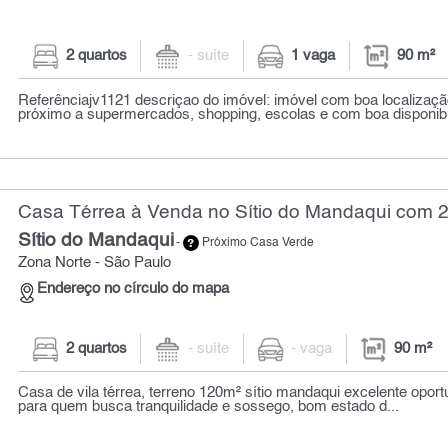
2 quartos
- suíte
1 vaga
90 m²
Referênciajv1121 descriçao do imóvel: imóvel com boa localizaçã
próximo a supermercados, shopping, escolas e com boa disponibili
Casa Térrea à Venda no Sítio do Mandaqui com 2 
Sítio do Mandaqui
-
Próximo Casa Verde
Zona Norte - São Paulo
Endereço no círculo do mapa
2 quartos
- suíte
- vaga
90 m²
Casa de vila térrea, terreno 120m² sítio mandaqui excelente oport
para quem busca tranquilidade e sossego, bom estado d...