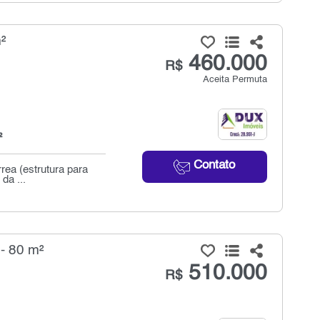
²
460.000
R$
Aceita Permuta
²
Contato
rrea (estrutura para
da ...
- 80 m²
510.000
R$