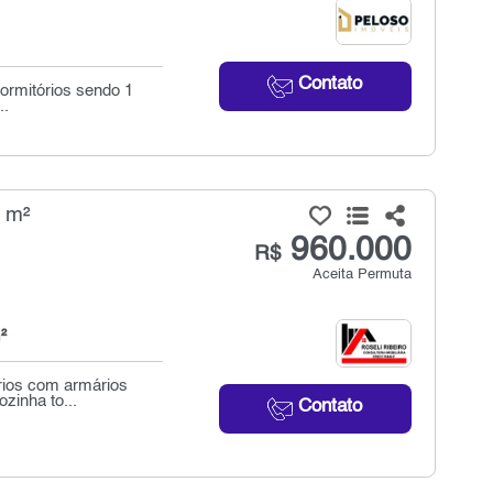
Contato
ormitórios sendo 1
..
6 m²
960.000
R$
Aceita Permuta
²
rios com armários
zinha to...
Contato