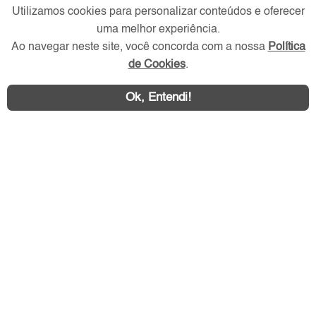
Utilizamos cookies para personalizar conteúdos e oferecer
Verificada por
uma melhor experiência.
Ao navegar neste site, você concorda com a nossa
Política
Redes Sociais
de Cookies
.
Ok, Entendi!
Área exclusiva aos anunciantes,
acesse sua conta: