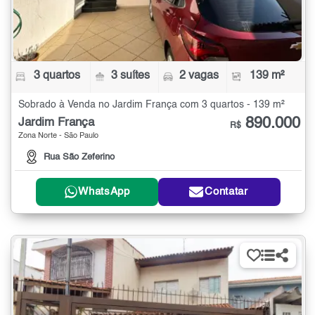
3 quartos
3 suítes
2 vagas
139 m²
Sobrado à Venda no Jardim França com 3 quartos - 139 m²
890.000
Jardim França
R$
Zona Norte - São Paulo
Rua São Zeferino
WhatsApp
Contatar