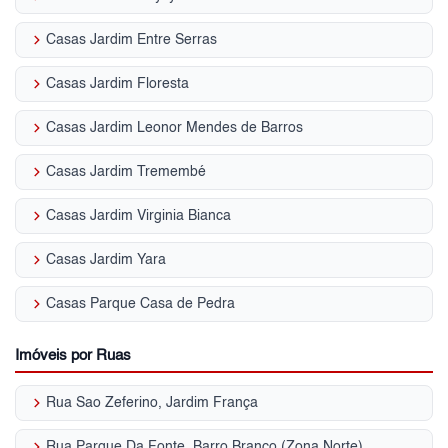
keyboard_arrow_right
Casas Jardim Entre Serras
keyboard_arrow_right
Casas Jardim Floresta
keyboard_arrow_right
Casas Jardim Leonor Mendes de Barros
keyboard_arrow_right
Casas Jardim Tremembé
keyboard_arrow_right
Casas Jardim Virginia Bianca
keyboard_arrow_right
Casas Jardim Yara
keyboard_arrow_right
Casas Parque Casa de Pedra
Imóveis por Ruas
keyboard_arrow_right
Rua Sao Zeferino, Jardim França
keyboard_arrow_right
Rua Parque Da Fonte, Barro Branco (Zona Norte)