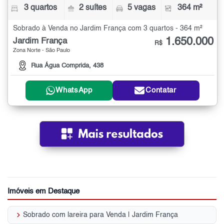
3 quartos
2 suítes
5 vagas
364 m²
Sobrado à Venda no Jardim França com 3 quartos - 364 m²
1.650.000
Jardim França
R$
Zona Norte - São Paulo
Rua Água Comprida, 438
WhatsApp
Contatar
Imóveis em Destaque
keyboard_arrow_right
Sobrado com lareira para Venda | Jardim França