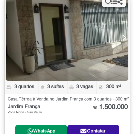
3 quartos
3 suítes
3 vagas
300 m²
Casa Térrea à Venda no Jardim França com 3 quartos - 300 m²
1.500.000
Jardim França
R$
Zona Norte - São Paulo
WhatsApp
Contatar