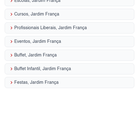
keyboard_arrow_right
Escolas, Jardim França
keyboard_arrow_right
Cursos, Jardim França
keyboard_arrow_right
Profissionais Liberais, Jardim França
keyboard_arrow_right
Eventos, Jardim França
keyboard_arrow_right
Buffet, Jardim França
keyboard_arrow_right
Buffet Infantil, Jardim França
keyboard_arrow_right
Festas, Jardim França