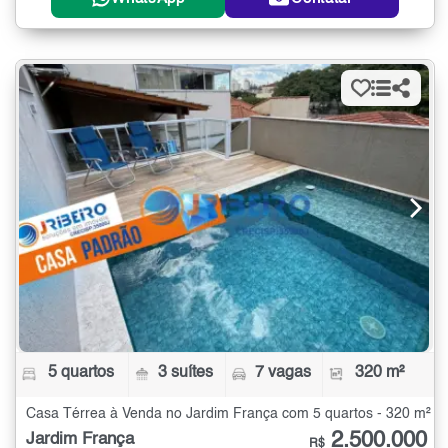
5 quartos
3 suítes
7 vagas
320 m²
Casa Térrea à Venda no Jardim França com 5 quartos - 320 m²
2.500.000
Jardim França
R$