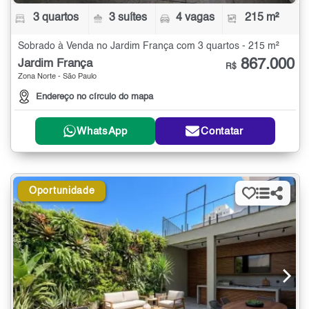
3 quartos
3 suítes
4 vagas
215 m²
Sobrado à Venda no Jardim França com 3 quartos - 215 m²
867.000
Jardim França
R$
Zona Norte - São Paulo
Endereço no círculo do mapa
WhatsApp
Contatar
Oportunidade