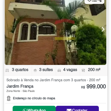
3 quartos
3 suítes
4 vagas
200 m²
Sobrado à Venda no Jardim França com 3 quartos - 200 m²
999.000
Jardim França
R$
Zona Norte - São Paulo
Endereço no círculo do mapa
WhatsApp
Contatar