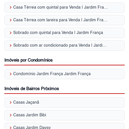
keyboard_arrow_right
Casa Térrea com quintal para Venda | Jardim França
keyboard_arrow_right
Casa Térrea com lareira para Venda | Jardim França
keyboard_arrow_right
Sobrado com quintal para Venda | Jardim França
keyboard_arrow_right
Sobrado com ar condicionado para Venda | Jardim França
Imóveis por Condomínios
keyboard_arrow_right
Condomínio Jardim França Jardim França
Imóveis de Bairros Próximos
keyboard_arrow_right
Casas Jaçanã
keyboard_arrow_right
Casas Jardim Bibi
keyboard_arrow_right
Casas Jardim Daysy