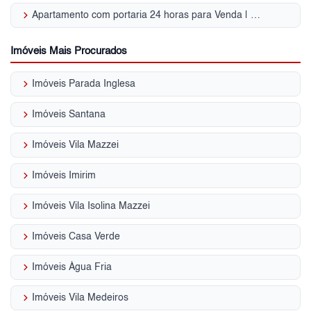
keyboard_arrow_right
Apartamento com portaria 24 horas para Venda | Parque Mandaqui
Imóveis Mais Procurados
keyboard_arrow_right
Imóveis Parada Inglesa
keyboard_arrow_right
Imóveis Santana
keyboard_arrow_right
Imóveis Vila Mazzei
keyboard_arrow_right
Imóveis Imirim
keyboard_arrow_right
Imóveis Vila Isolina Mazzei
keyboard_arrow_right
Imóveis Casa Verde
keyboard_arrow_right
Imóveis Água Fria
keyboard_arrow_right
Imóveis Vila Medeiros