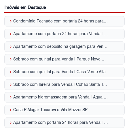
Imóveis em Destaque
keyboard_arrow_right
Condomínio Fechado com portaria 24 horas para Venda | Barro Branco (Zona Norte)
keyboard_arrow_right
Apartamento com portaria 24 horas para Venda | Casa Verde Alta
keyboard_arrow_right
Apartamento com depósito na garagem para Venda | Mandaqui
keyboard_arrow_right
Sobrado com quintal para Venda | Parque Novo Mundo
keyboard_arrow_right
Sobrado com quintal para Venda | Casa Verde Alta
keyboard_arrow_right
Sobrado com lareira para Venda | Cohab Santa Terezinha
keyboard_arrow_right
Apartamento hidromassagem para Venda | Água Fria
keyboard_arrow_right
Casa P Alugar Tucuruvi e Vila Mazzei SP
keyboard_arrow_right
Apartamento com portaria 24 horas para Venda | Vila Albertina