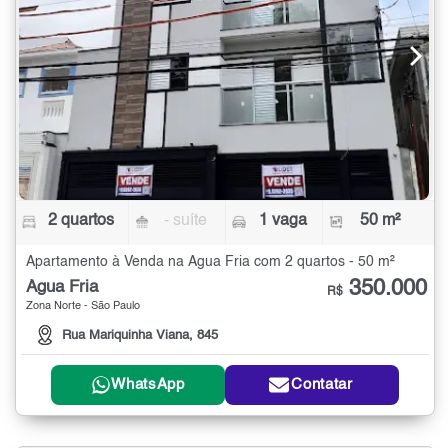
2 quartos
- suíte
1 vaga
50 m²
Apartamento à Venda na Água Fria com 2 quartos - 50 m²
350.000
Água Fria
R$
Zona Norte - São Paulo
Rua Mariquinha Viana, 845
WhatsApp
Contatar