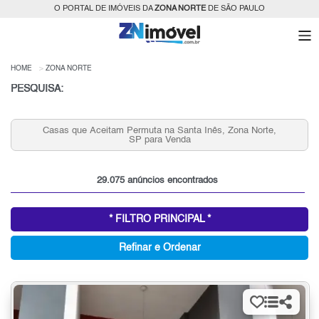
O PORTAL DE IMÓVEIS DA
ZONA NORTE
DE SÃO PAULO
HOME
ZONA NORTE
PESQUISA:
,
Condomínios Fechados 2 Quartos Serra da Cantareira
para Venda, Zona Norte, SP
29.075 anúncios encontrados
* FILTRO PRINCIPAL *
Refinar e Ordenar