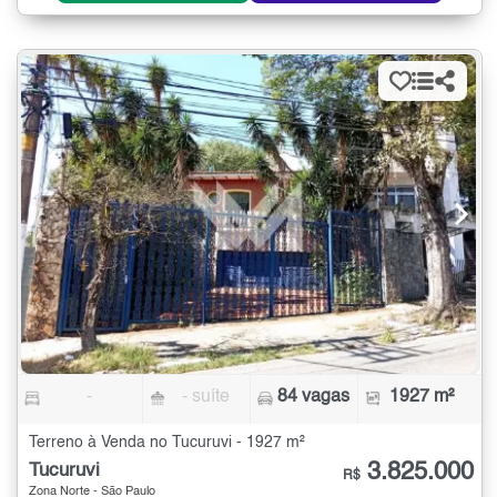
-
- suíte
84 vagas
1927 m²
Terreno à Venda no Tucuruvi - 1927 m²
3.825.000
Tucuruvi
R$
Zona Norte - São Paulo