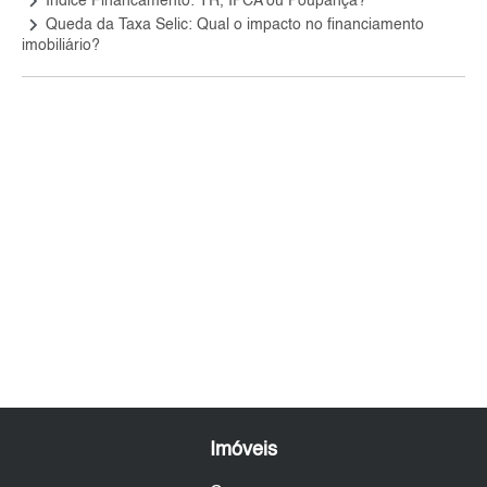
keyboard_arrow_right
Índice Financamento: TR, IPCA ou Poupança?
keyboard_arrow_right
Queda da Taxa Selic: Qual o impacto no financiamento
imobiliário?
Imóveis