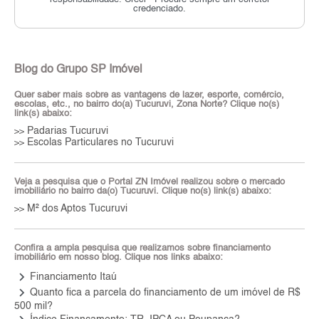
credenciado.
Blog do Grupo SP Imóvel
Quer saber mais sobre as vantagens de lazer, esporte, comércio,
escolas, etc., no bairro do(a) Tucuruvi, Zona Norte? Clique no(s)
link(s) abaixo:
Padarias Tucuruvi
>>
Escolas Particulares no Tucuruvi
>>
Veja a pesquisa que o Portal ZN Imóvel realizou sobre o mercado
imobiliário no bairro da(o) Tucuruvi. Clique no(s) link(s) abaixo:
M² dos Aptos Tucuruvi
>>
Confira a ampla pesquisa que realizamos sobre financiamento
imobiliário em nosso blog. Clique nos links abaixo:
keyboard_arrow_right
Financiamento Itaú
keyboard_arrow_right
Quanto fica a parcela do financiamento de um imóvel de R$
500 mil?