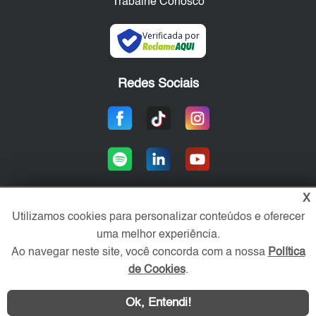
Trabalhe Conosco
Verificada por
Redes Sociais
X
Utilizamos cookies para personalizar conteúdos e oferecer
Área exclusiva aos anunciantes,
uma melhor experiência.
acesse sua conta:
Ao navegar neste site, você concorda com a nossa
Política
de Cookies
.
Ok, Entendi!
WhatsApp
Contatar