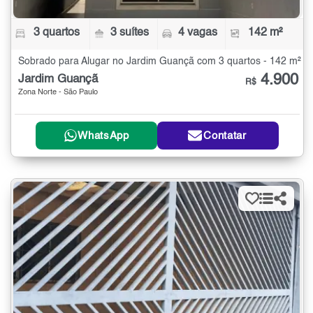
3 quartos
3 suítes
4 vagas
142 m²
Sobrado para Alugar no Jardim Guançã com 3 quartos - 142 m²
4.900
Jardim Guançã
R$
Zona Norte - São Paulo
WhatsApp
Contatar