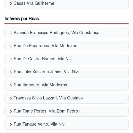
keyboard_arrow_right
Casas Vila Guilherme
Imóveis por Ruas
keyboard_arrow_right
Avenida Francisco Rodrigues, Vila Constança
keyboard_arrow_right
Rua Da Esperanca, Vila Medeiros
keyboard_arrow_right
Rua Dr Castro Ramos, Vila Nivi
keyboard_arrow_right
Rua Julio Xavierua Junior, Vila Nivi
keyboard_arrow_right
Rua Itamonte, Vila Medeiros
keyboard_arrow_right
Travessa Silvio Lazzari, Vila Gustavo
keyboard_arrow_right
Rua Tome Portes, Vila Dom Pedro II
keyboard_arrow_right
Rua Tanque Velho, Vila Nivi