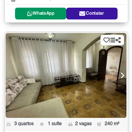
WhatsApp
Contatar
3 quartos
1 suíte
2 vagas
240 m²