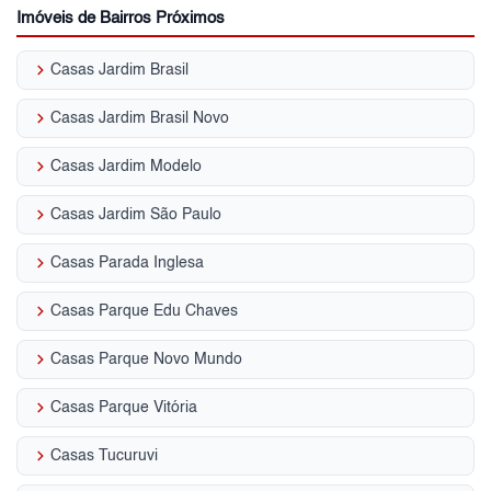
Imóveis de Bairros Próximos
keyboard_arrow_right
Casas Jardim Brasil
keyboard_arrow_right
Casas Jardim Brasil Novo
keyboard_arrow_right
Casas Jardim Modelo
keyboard_arrow_right
Casas Jardim São Paulo
keyboard_arrow_right
Casas Parada Inglesa
keyboard_arrow_right
Casas Parque Edu Chaves
keyboard_arrow_right
Casas Parque Novo Mundo
keyboard_arrow_right
Casas Parque Vitória
keyboard_arrow_right
Casas Tucuruvi