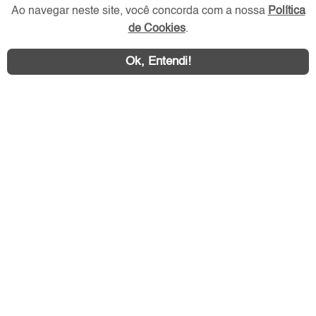
Ao navegar neste site, você concorda com a nossa
Política
de Cookies
.
Ok, Entendi!
Área exclusiva aos anunciantes,
acesse sua conta:
ZN Imóvel © 2026 - Todos os direitos reservados