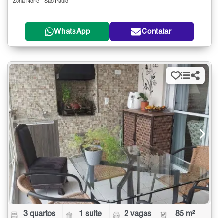
Zona Norte - São Paulo
WhatsApp
Contatar
3 quartos
1 suíte
2 vagas
85 m²