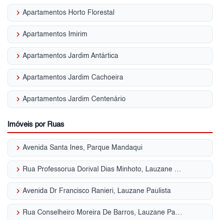
keyboard_arrow_right
Apartamentos Horto Florestal
keyboard_arrow_right
Apartamentos Imirim
keyboard_arrow_right
Apartamentos Jardim Antártica
keyboard_arrow_right
Apartamentos Jardim Cachoeira
keyboard_arrow_right
Apartamentos Jardim Centenário
Imóveis por Ruas
keyboard_arrow_right
Avenida Santa Ines, Parque Mandaqui
keyboard_arrow_right
Rua Professorua Dorival Dias Minhoto, Lauzane Paulista
keyboard_arrow_right
Avenida Dr Francisco Ranieri, Lauzane Paulista
keyboard_arrow_right
Rua Conselheiro Moreira De Barros, Lauzane Paulista