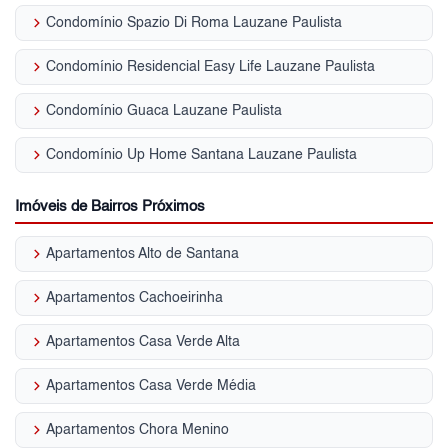
keyboard_arrow_right
Condomínio Spazio Di Roma Lauzane Paulista
keyboard_arrow_right
Condomínio Residencial Easy Life Lauzane Paulista
keyboard_arrow_right
Condomínio Guaca Lauzane Paulista
keyboard_arrow_right
Condomínio Up Home Santana Lauzane Paulista
Imóveis de Bairros Próximos
keyboard_arrow_right
Apartamentos Alto de Santana
keyboard_arrow_right
Apartamentos Cachoeirinha
keyboard_arrow_right
Apartamentos Casa Verde Alta
keyboard_arrow_right
Apartamentos Casa Verde Média
keyboard_arrow_right
Apartamentos Chora Menino