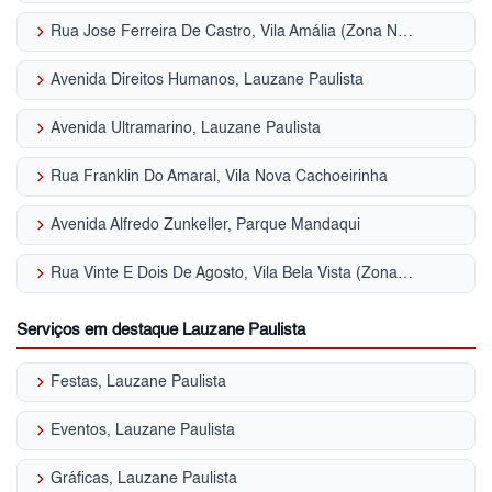
keyboard_arrow_right
Rua Jose Ferreira De Castro, Vila Amália (Zona Norte)
keyboard_arrow_right
Avenida Direitos Humanos, Lauzane Paulista
keyboard_arrow_right
Avenida Ultramarino, Lauzane Paulista
keyboard_arrow_right
Rua Franklin Do Amaral, Vila Nova Cachoeirinha
keyboard_arrow_right
Avenida Alfredo Zunkeller, Parque Mandaqui
keyboard_arrow_right
Rua Vinte E Dois De Agosto, Vila Bela Vista (Zona Norte)
Serviços em destaque Lauzane Paulista
keyboard_arrow_right
Festas, Lauzane Paulista
keyboard_arrow_right
Eventos, Lauzane Paulista
keyboard_arrow_right
Gráficas, Lauzane Paulista