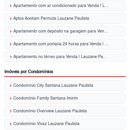
keyboard_arrow_right
Apartamento com ar condicionado para Venda | Lauzane Paulista
keyboard_arrow_right
Aptos Aceitam Permuta Lauzane Paulista
keyboard_arrow_right
Apartamento com depósito na garagem para Venda | Lauzane Paulista
keyboard_arrow_right
Apartamento com portaria 24 horas para Venda | Lauzane Paulista
keyboard_arrow_right
Apartamento no térreo para Venda | Lauzane Paulista
Imóveis por Condomínios
keyboard_arrow_right
Condomínio City Santana Lauzane Paulista
keyboard_arrow_right
Condomínio Family Santana Imirim
keyboard_arrow_right
Condomínio Overview Lauzane Paulista
keyboard_arrow_right
Condomínio Vivaz Lauzane Paulista