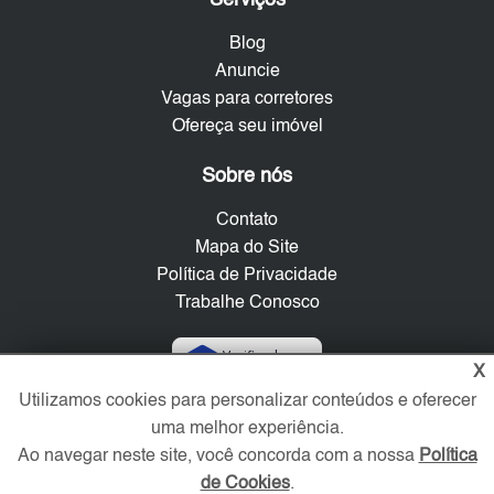
Serviços
Blog
Anuncie
Vagas para corretores
Ofereça seu imóvel
Sobre nós
Contato
Mapa do Site
Política de Privacidade
Trabalhe Conosco
Verificada por
X
Utilizamos cookies para personalizar conteúdos e oferecer
uma melhor experiência.
Redes Sociais
Ao navegar neste site, você concorda com a nossa
Política
de Cookies
.