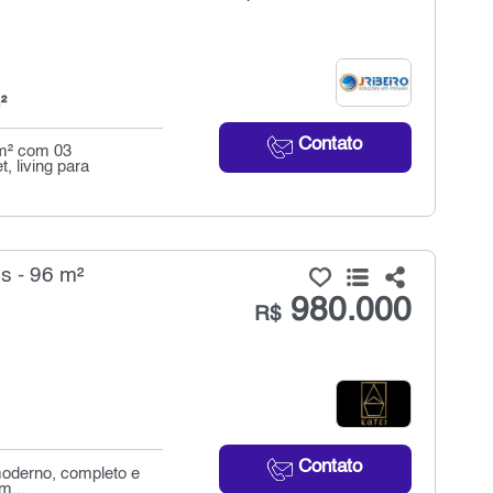
²
Contato
 m² com 03
, living para
 - 96 m²
980.000
R$
Contato
oderno, completo e
m...