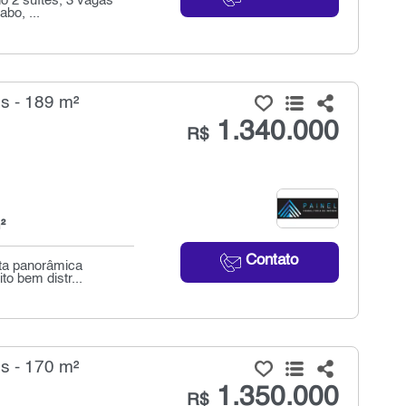
o 2 suítes, 3 vagas
abo, ...
s - 189 m²
1.340.000
R$
²
Contato
sta panorâmica
o bem distr...
s - 170 m²
1.350.000
R$