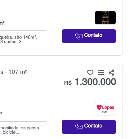
m²
Contato
ueira. são 146m²,
3 suítes, 3...
s - 107 m²
1.300.000
R$
²
Contato
mobiliada, dispensa.
bicicle...