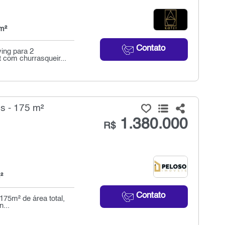
m²
Contato
ing para 2
 com churrasqueir...
s - 175 m²
1.380.000
R$
²
Contato
75m² de área total,
...