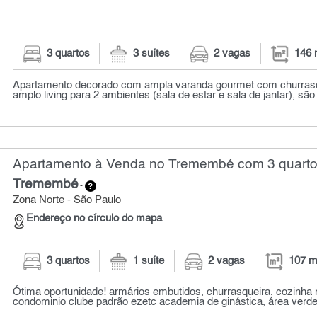
3 quartos
3 suítes
2 vagas
146 
Apartamento decorado com ampla varanda gourmet com churrasq
amplo living para 2 ambientes (sala de estar e sala de jantar), são 
Apartamento à Venda no Tremembé com 3 quarto
Tremembé
-
Zona Norte - São Paulo
Endereço no círculo do mapa
3 quartos
1 suíte
2 vagas
107 m
Ótima oportunidade! armários embutidos, churrasqueira, cozinha 
condominio clube padrão ezetc academia de ginástica, área verde, 