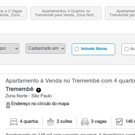
os e 2 Vagas
Apartamentos 3 Quartos no
Apartamen
enda, Zona
Tremembé para Venda, Zona Norte,
Tremembé para
P
SP
Imóveis Novos
Ac
Apartamento à Venda no Tremembé com 4 quarto
Tremembé
-
Zona Norte - São Paulo
Endereço no círculo do mapa
4 quartos
2 suítes
3 vagas
146 