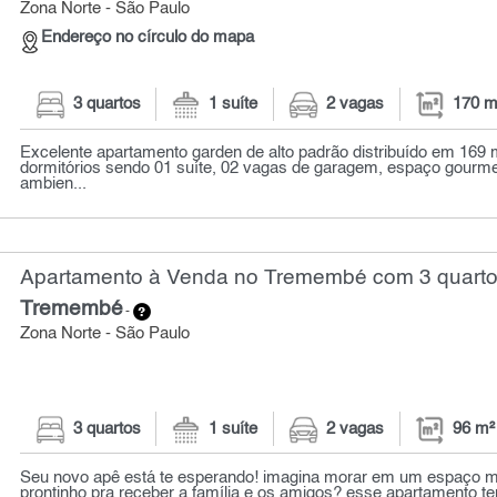
Zona Norte - São Paulo
Endereço no círculo do mapa
3 quartos
1 suíte
2 vagas
170 m
Excelente apartamento garden de alto padrão distribuído em 169
dormitórios sendo 01 suíte, 02 vagas de garagem, espaço gourmet
ambien...
Apartamento à Venda no Tremembé com 3 quartos
Tremembé
-
Zona Norte - São Paulo
3 quartos
1 suíte
2 vagas
96 m²
Seu novo apê está te esperando! imagina morar em um espaço m
prontinho pra receber a família e os amigos? esse apartamento te