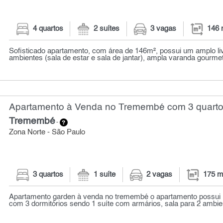
4 quartos
2 suítes
3 vagas
146 
Sofisticado apartamento, com área de 146m², possui um amplo liv
ambientes (sala de estar e sala de jantar), ampla varanda gourmet
Apartamento à Venda no Tremembé com 3 quarto
Tremembé
-
Zona Norte - São Paulo
3 quartos
1 suíte
2 vagas
175 m
Apartamento garden à venda no tremembé o apartamento possui 1
com 3 dormitórios sendo 1 suíte com armários, sala para 2 ambien