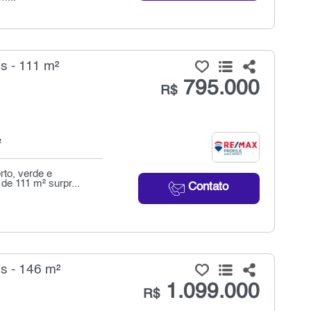
 - 111 m²
795.000
R$
²
to, verde e
de 111 m² surpr...
Contato
s - 146 m²
1.099.000
R$