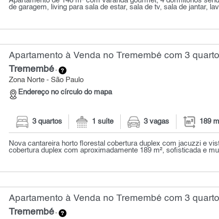
Apartamento de 146 m² com varanda gourmet, 4 dormitórios send
de garagem, living para sala de estar, sala de tv, sala de jantar, lav
Apartamento à Venda no Tremembé com 3 quarto
Tremembé
-
Zona Norte - São Paulo
Endereço no círculo do mapa
3 quartos
1 suíte
3 vagas
189 m
Nova cantareira horto florestal cobertura duplex com jacuzzi e vi
cobertura duplex com aproximadamente 189 m², sofisticada e muit
Apartamento à Venda no Tremembé com 3 quarto
Tremembé
-