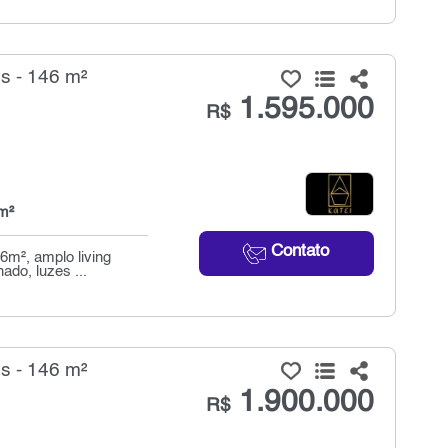
s - 146 m²
1.595.000
R$
m²
Contato
m², amplo living
ado, luzes ...
s - 146 m²
1.900.000
R$