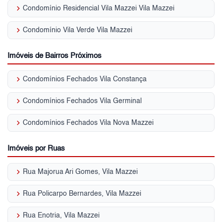
keyboard_arrow_right
Condomínio Residencial Vila Mazzei Vila Mazzei
keyboard_arrow_right
Condomínio Vila Verde Vila Mazzei
Imóveis de Bairros Próximos
keyboard_arrow_right
Condomínios Fechados Vila Constança
keyboard_arrow_right
Condomínios Fechados Vila Germinal
keyboard_arrow_right
Condomínios Fechados Vila Nova Mazzei
Imóveis por Ruas
keyboard_arrow_right
Rua Majorua Ari Gomes, Vila Mazzei
keyboard_arrow_right
Rua Policarpo Bernardes, Vila Mazzei
keyboard_arrow_right
Rua Enotria, Vila Mazzei