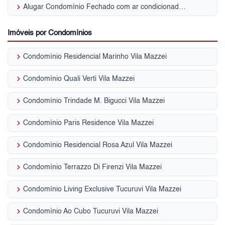
keyboard_arrow_right
Alugar Condomínio Fechado com ar condicionado | Vila Mazzei
Imóveis por Condomínios
keyboard_arrow_right
Condomínio Residencial Marinho Vila Mazzei
keyboard_arrow_right
Condomínio Quali Verti Vila Mazzei
keyboard_arrow_right
Condomínio Trindade M. Bigucci Vila Mazzei
keyboard_arrow_right
Condomínio Paris Residence Vila Mazzei
keyboard_arrow_right
Condomínio Residencial Rosa Azul Vila Mazzei
keyboard_arrow_right
Condomínio Terrazzo Di Firenzi Vila Mazzei
keyboard_arrow_right
Condomínio Living Exclusive Tucuruvi Vila Mazzei
keyboard_arrow_right
Condomínio Ao Cubo Tucuruvi Vila Mazzei