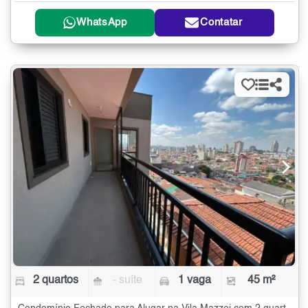
WhatsApp
Contatar
2 quartos
- suíte
1 vaga
45 m²