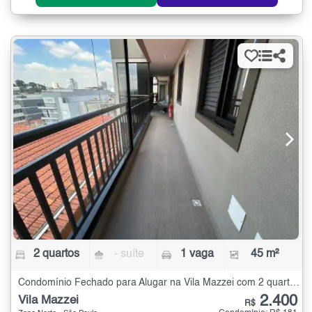
2 quartos
- suíte
1 vaga
45 m²
Condomínio Fechado para Alugar na Vila Mazzei com 2 quartos - 45 m²
2.400
Vila Mazzei
R$