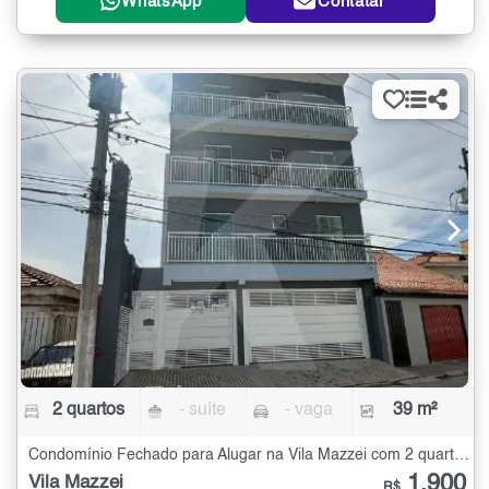
WhatsApp
Contatar
2 quartos
- suíte
- vaga
39 m²
Condomínio Fechado para Alugar na Vila Mazzei com 2 quartos - 39 m²
1.900
Vila Mazzei
R$