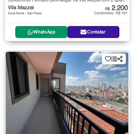
Condomínio Fechado para Alugar na Vila Mazzei com 2 quartos - 45 m²
2.200
Vila Mazzei
R$
Condomínio: R$ 181
Zona Norte - São Paulo
WhatsApp
Contatar