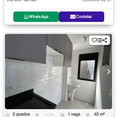
Condomínio: R$ 181
Zona Norte - São Paulo
WhatsApp
Contatar
2 quartos
- suíte
1 vaga
45 m²