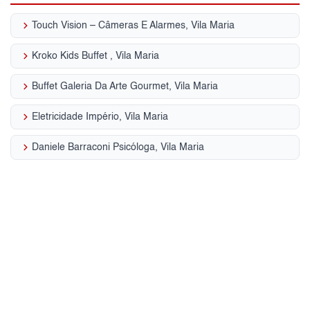
keyboard_arrow_right
Touch Vision – Câmeras E Alarmes, Vila Maria
keyboard_arrow_right
Kroko Kids Buffet , Vila Maria
keyboard_arrow_right
Buffet Galeria Da Arte Gourmet, Vila Maria
keyboard_arrow_right
Eletricidade Império, Vila Maria
keyboard_arrow_right
Daniele Barraconi Psicóloga, Vila Maria