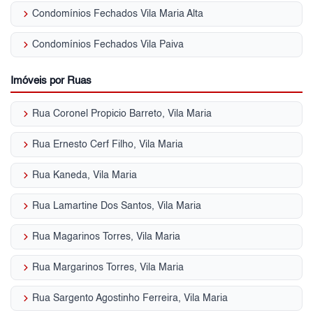
keyboard_arrow_right
Condomínios Fechados Vila Maria Alta
keyboard_arrow_right
Condomínios Fechados Vila Paiva
Imóveis por Ruas
keyboard_arrow_right
Rua Coronel Propicio Barreto, Vila Maria
keyboard_arrow_right
Rua Ernesto Cerf Filho, Vila Maria
keyboard_arrow_right
Rua Kaneda, Vila Maria
keyboard_arrow_right
Rua Lamartine Dos Santos, Vila Maria
keyboard_arrow_right
Rua Magarinos Torres, Vila Maria
keyboard_arrow_right
Rua Margarinos Torres, Vila Maria
keyboard_arrow_right
Rua Sargento Agostinho Ferreira, Vila Maria