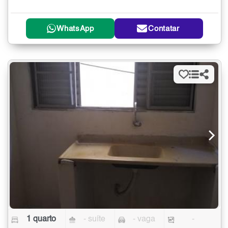
WhatsApp
Contatar
1 quarto
- suíte
- vaga
-