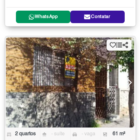
WhatsApp
Contatar
2 quartos
- suíte
- vaga
61 m²