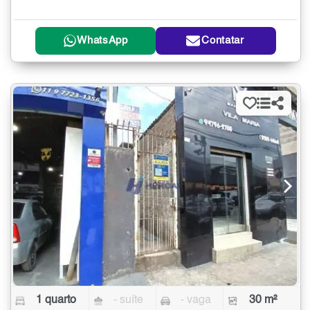
WhatsApp
Contatar
1 quarto
- suíte
- vaga
30 m²