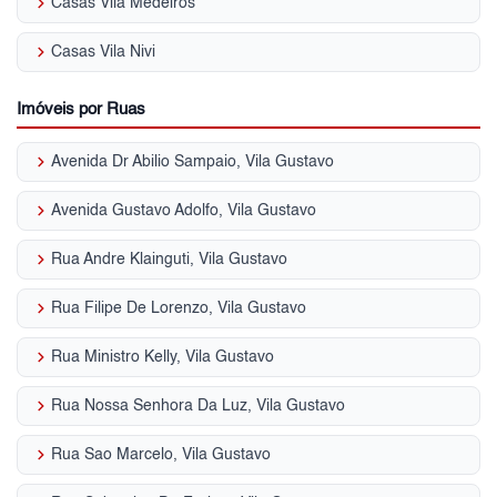
keyboard_arrow_right
Casas Vila Medeiros
keyboard_arrow_right
Casas Vila Nivi
Imóveis por Ruas
keyboard_arrow_right
Avenida Dr Abilio Sampaio, Vila Gustavo
keyboard_arrow_right
Avenida Gustavo Adolfo, Vila Gustavo
keyboard_arrow_right
Rua Andre Klainguti, Vila Gustavo
keyboard_arrow_right
Rua Filipe De Lorenzo, Vila Gustavo
keyboard_arrow_right
Rua Ministro Kelly, Vila Gustavo
keyboard_arrow_right
Rua Nossa Senhora Da Luz, Vila Gustavo
keyboard_arrow_right
Rua Sao Marcelo, Vila Gustavo