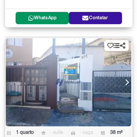
WhatsApp
Contatar
1 quarto
- suíte
- vaga
38 m²