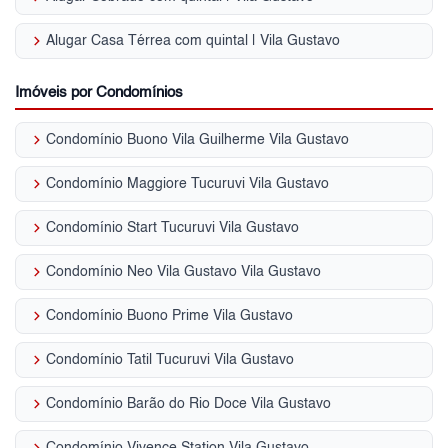
keyboard_arrow_right
Alugar Casa Térrea com quintal | Vila Gustavo
Imóveis por Condomínios
keyboard_arrow_right
Condomínio Buono Vila Guilherme Vila Gustavo
keyboard_arrow_right
Condomínio Maggiore Tucuruvi Vila Gustavo
keyboard_arrow_right
Condomínio Start Tucuruvi Vila Gustavo
keyboard_arrow_right
Condomínio Neo Vila Gustavo Vila Gustavo
keyboard_arrow_right
Condomínio Buono Prime Vila Gustavo
keyboard_arrow_right
Condomínio Tatil Tucuruvi Vila Gustavo
keyboard_arrow_right
Condomínio Barão do Rio Doce Vila Gustavo
keyboard_arrow_right
Condomínio Vivence Station Vila Gustavo