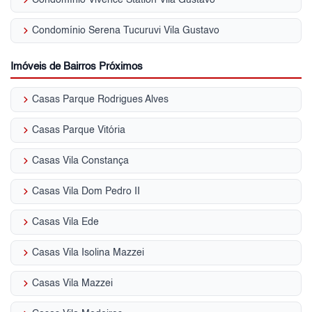
keyboard_arrow_right
Condomínio Serena Tucuruvi Vila Gustavo
Imóveis de Bairros Próximos
keyboard_arrow_right
Casas Parque Rodrigues Alves
keyboard_arrow_right
Casas Parque Vitória
keyboard_arrow_right
Casas Vila Constança
keyboard_arrow_right
Casas Vila Dom Pedro II
keyboard_arrow_right
Casas Vila Ede
keyboard_arrow_right
Casas Vila Isolina Mazzei
keyboard_arrow_right
Casas Vila Mazzei