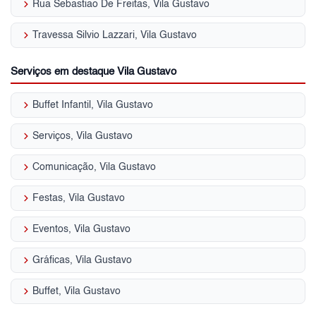
keyboard_arrow_right
Rua Sebastiao De Freitas, Vila Gustavo
keyboard_arrow_right
Travessa Silvio Lazzari, Vila Gustavo
Serviços em destaque Vila Gustavo
keyboard_arrow_right
Buffet Infantil, Vila Gustavo
keyboard_arrow_right
Serviços, Vila Gustavo
keyboard_arrow_right
Comunicação, Vila Gustavo
keyboard_arrow_right
Festas, Vila Gustavo
keyboard_arrow_right
Eventos, Vila Gustavo
keyboard_arrow_right
Gráficas, Vila Gustavo
keyboard_arrow_right
Buffet, Vila Gustavo