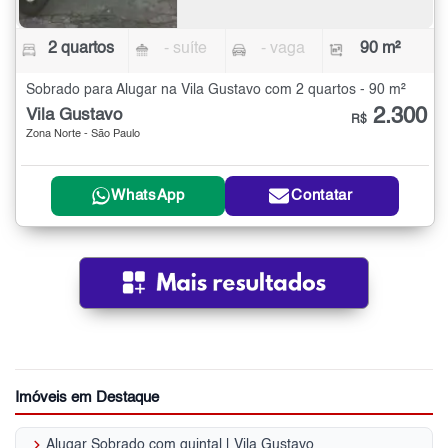
2 quartos
- suíte
- vaga
90 m²
Sobrado para Alugar na Vila Gustavo com 2 quartos - 90 m²
2.300
Vila Gustavo
R$
Zona Norte - São Paulo
WhatsApp
Contatar
Imóveis em Destaque
keyboard_arrow_right
Alugar Sobrado com quintal | Vila Gustavo