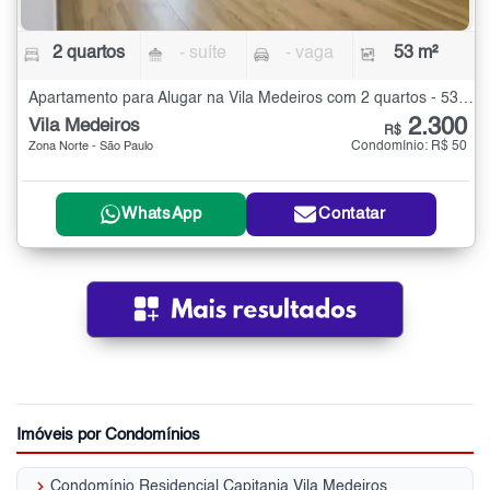
2 quartos
- suíte
- vaga
53 m²
Apartamento para Alugar na Vila Medeiros com 2 quartos - 53 m²
2.300
Vila Medeiros
R$
Condomínio: R$ 50
Zona Norte - São Paulo
WhatsApp
Contatar
Imóveis por Condomínios
keyboard_arrow_right
Condomínio Residencial Capitania Vila Medeiros