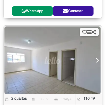
WhatsApp
Contatar
2 quartos
- suíte
- vaga
110 m²