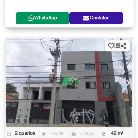
WhatsApp
Contatar
2 quartos
- suíte
- vaga
42 m²