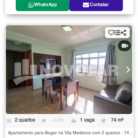
WhatsApp
Contatar
2 quartos
- suíte
1 vaga
74 m²
Apartamento para Alugar na Vila Medeiros com 2 quartos - 74 m²