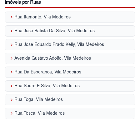
Imóveis por Ruas
keyboard_arrow_right
Rua Itamonte, Vila Medeiros
keyboard_arrow_right
Rua Jose Batista Da Silva, Vila Medeiros
keyboard_arrow_right
Rua Jose Eduardo Prado Kelly, Vila Medeiros
keyboard_arrow_right
Avenida Gustavo Adolfo, Vila Medeiros
keyboard_arrow_right
Rua Da Esperanca, Vila Medeiros
keyboard_arrow_right
Rua Sodre E Silva, Vila Medeiros
keyboard_arrow_right
Rua Toga, Vila Medeiros
keyboard_arrow_right
Rua Tosca, Vila Medeiros