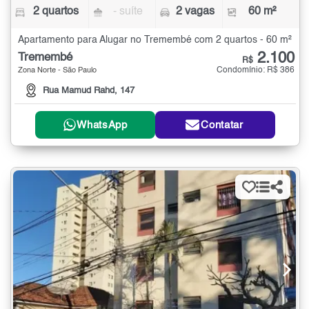
2 quartos
- suíte
2 vagas
60 m²
Apartamento para Alugar no Tremembé com 2 quartos - 60 m²
2.100
Tremembé
R$
Condomínio: R$ 386
Zona Norte - São Paulo
Rua Mamud Rahd, 147
WhatsApp
Contatar