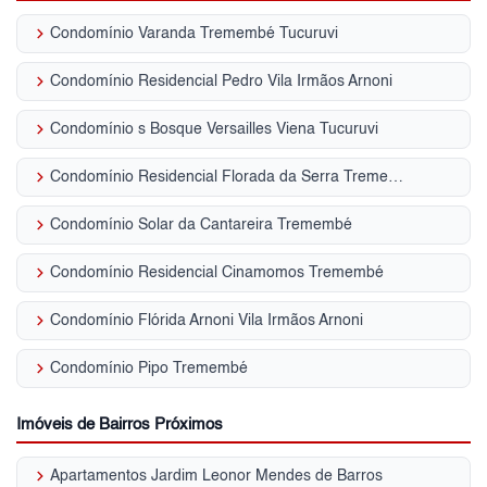
keyboard_arrow_right
Condomínio Varanda Tremembé Tucuruvi
keyboard_arrow_right
Condomínio Residencial Pedro Vila Irmãos Arnoni
keyboard_arrow_right
Condomínio s Bosque Versailles Viena Tucuruvi
keyboard_arrow_right
Condomínio Residencial Florada da Serra Tremembé
keyboard_arrow_right
Condomínio Solar da Cantareira Tremembé
keyboard_arrow_right
Condomínio Residencial Cinamomos Tremembé
keyboard_arrow_right
Condomínio Flórida Arnoni Vila Irmãos Arnoni
keyboard_arrow_right
Condomínio Pipo Tremembé
Imóveis de Bairros Próximos
keyboard_arrow_right
Apartamentos Jardim Leonor Mendes de Barros