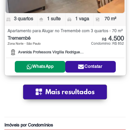
3 quartos
1 suíte
1 vaga
70 m²
Apartamento para Alugar no Tremembé com 3 quartos - 70 m²
4.500
Tremembé
R$
Condomínio: R$ 852
Zona Norte - São Paulo
Avenida Professora Virgília Rodrigues Alves de Car
WhatsApp
Contatar
Imóveis por Condomínios