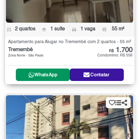
2 quartos
1 suíte
1 vaga
55 m²
Apartamento para Alugar no Tremembé com 2 quartos - 55 m²
1.700
Tremembé
R$
Condomínio: R$ 556
Zona Norte - São Paulo
WhatsApp
Contatar