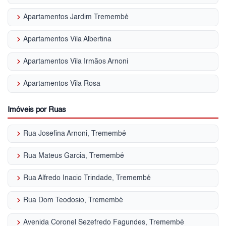
keyboard_arrow_right
Apartamentos Jardim Tremembé
keyboard_arrow_right
Apartamentos Vila Albertina
keyboard_arrow_right
Apartamentos Vila Irmãos Arnoni
keyboard_arrow_right
Apartamentos Vila Rosa
Imóveis por Ruas
keyboard_arrow_right
Rua Josefina Arnoni, Tremembé
keyboard_arrow_right
Rua Mateus Garcia, Tremembé
keyboard_arrow_right
Rua Alfredo Inacio Trindade, Tremembé
keyboard_arrow_right
Rua Dom Teodosio, Tremembé
keyboard_arrow_right
Avenida Coronel Sezefredo Fagundes, Tremembé