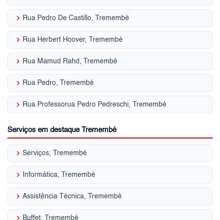
keyboard_arrow_right
Rua Pedro De Castillo, Tremembé
keyboard_arrow_right
Rua Herbert Hoover, Tremembé
keyboard_arrow_right
Rua Mamud Rahd, Tremembé
keyboard_arrow_right
Rua Pedro, Tremembé
keyboard_arrow_right
Rua Professorua Pedro Pedreschi, Tremembé
Serviços em destaque Tremembé
keyboard_arrow_right
Serviços, Tremembé
keyboard_arrow_right
Informática, Tremembé
keyboard_arrow_right
Assistência Técnica, Tremembé
keyboard_arrow_right
Buffet, Tremembé