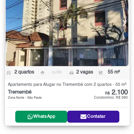
2 quartos
- suíte
2 vagas
55 m²
Apartamento para Alugar no Tremembé com 2 quartos - 55 m²
2.100
Tremembé
R$
Condomínio: R$ 390
Zona Norte - São Paulo
WhatsApp
Contatar