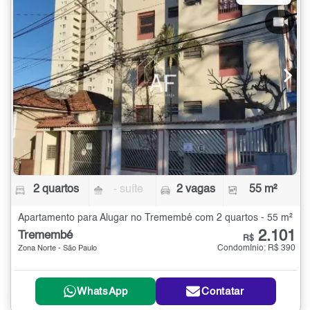
2 quartos
- suíte
2 vagas
55 m²
Apartamento para Alugar no Tremembé com 2 quartos - 55 m²
2.101
Tremembé
R$
Condomínio: R$ 390
Zona Norte - São Paulo
WhatsApp
Contatar