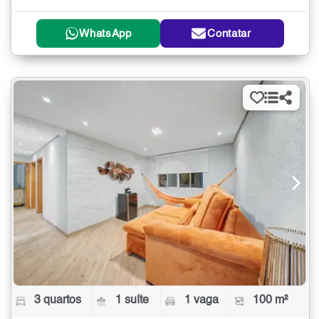
WhatsApp
Contatar
3 quartos
1 suíte
1 vaga
100 m²