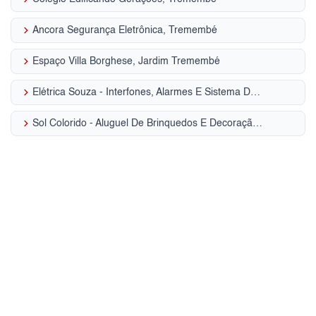
keyboard_arrow_right
Ancora Segurança Eletrônica, Tremembé
keyboard_arrow_right
Espaço Villa Borghese, Jardim Tremembé
keyboard_arrow_right
Elétrica Souza - Interfones, Alarmes E Sistema De Segurança, Tremembé
keyboard_arrow_right
Sol Colorido - Aluguel De Brinquedos E Decoração, Jardim Tremembé