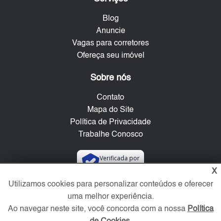
Blog
Anuncie
Vagas para corretores
Ofereça seu imóvel
Sobre nós
Contato
Mapa do Site
Política de Privacidade
Trabalhe Conosco
Verificada por
X
Utilizamos cookies para personalizar conteúdos e oferecer
Redes Sociais
uma melhor experiência.
Ao navegar neste site, você concorda com a nossa
Política