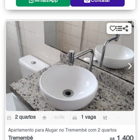
WhatsApp
Contatar
2 quartos
- suíte
1 vaga
-
Apartamento para Alugar no Tremembé com 2 quartos
1.400
Tremembé
R$