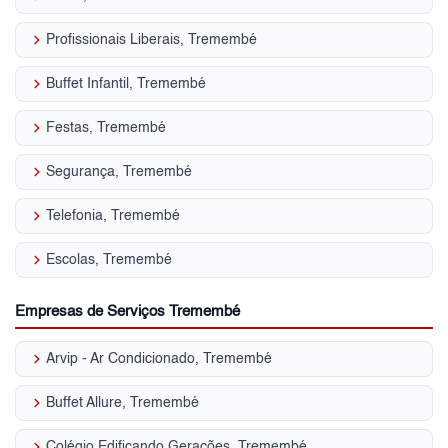
keyboard_arrow_right
Profissionais Liberais, Tremembé
keyboard_arrow_right
Buffet Infantil, Tremembé
keyboard_arrow_right
Festas, Tremembé
keyboard_arrow_right
Segurança, Tremembé
keyboard_arrow_right
Telefonia, Tremembé
keyboard_arrow_right
Escolas, Tremembé
Empresas de Serviços Tremembé
keyboard_arrow_right
Arvip - Ar Condicionado, Tremembé
keyboard_arrow_right
Buffet Allure, Tremembé
keyboard_arrow_right
Colégio Edificando Gerações, Tremembé