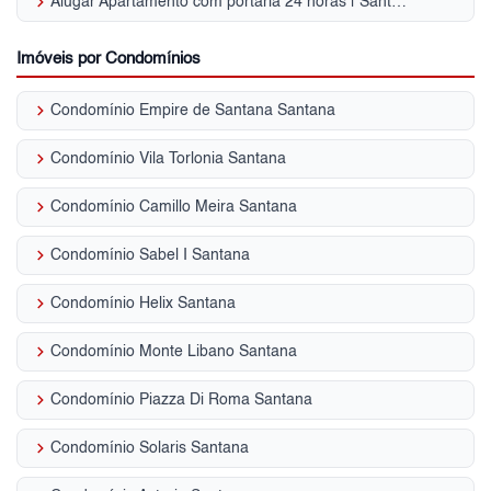
keyboard_arrow_right
Alugar Apartamento com portaria 24 horas | Santana
Imóveis por Condomínios
keyboard_arrow_right
Condomínio Empire de Santana Santana
keyboard_arrow_right
Condomínio Vila Torlonia Santana
keyboard_arrow_right
Condomínio Camillo Meira Santana
keyboard_arrow_right
Condomínio Sabel I Santana
keyboard_arrow_right
Condomínio Helix Santana
keyboard_arrow_right
Condomínio Monte Libano Santana
keyboard_arrow_right
Condomínio Piazza Di Roma Santana
keyboard_arrow_right
Condomínio Solaris Santana