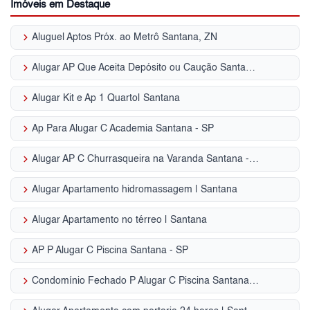
Imóveis em Destaque
keyboard_arrow_right
Aluguel Aptos Próx. ao Metrô Santana, ZN
keyboard_arrow_right
Alugar AP Que Aceita Depósito ou Caução Santana - SP
keyboard_arrow_right
Alugar Kit e Ap 1 Quarto| Santana
keyboard_arrow_right
Ap Para Alugar C Academia Santana - SP
keyboard_arrow_right
Alugar AP C Churrasqueira na Varanda Santana - SP
keyboard_arrow_right
Alugar Apartamento hidromassagem | Santana
keyboard_arrow_right
Alugar Apartamento no térreo | Santana
keyboard_arrow_right
AP P Alugar C Piscina Santana - SP
keyboard_arrow_right
Condomínio Fechado P Alugar C Piscina Santana - SP