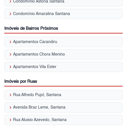
keyboard_arrow_right
Condomínio Astoria Santana
keyboard_arrow_right
Condomínio Amaralina Santana
Imóveis de Bairros Próximos
keyboard_arrow_right
Apartamentos Carandiru
keyboard_arrow_right
Apartamentos Chora Menino
keyboard_arrow_right
Apartamentos Vila Ester
Imóveis por Ruas
keyboard_arrow_right
Rua Alfredo Pujol, Santana
keyboard_arrow_right
Avenida Braz Leme, Santana
keyboard_arrow_right
Rua Aluisio Azevedo, Santana