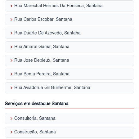
keyboard_arrow_right
Rua Marechal Hermes Da Fonseca, Santana
keyboard_arrow_right
Rua Carlos Escobar, Santana
keyboard_arrow_right
Rua Duarte De Azevedo, Santana
keyboard_arrow_right
Rua Amaral Gama, Santana
keyboard_arrow_right
Rua Jose Debieux, Santana
keyboard_arrow_right
Rua Benta Pereira, Santana
keyboard_arrow_right
Rua Aviadorua Gil Guilherme, Santana
Serviços em destaque Santana
keyboard_arrow_right
Consultoria, Santana
keyboard_arrow_right
Construção, Santana