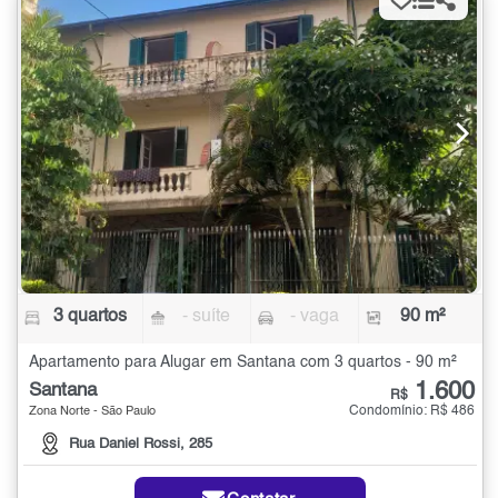
3 quartos
- suíte
- vaga
90 m²
Apartamento para Alugar em Santana com 3 quartos - 90 m²
1.600
Santana
R$
Condomínio: R$ 486
Zona Norte - São Paulo
Rua Daniel Rossi, 285