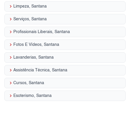
keyboard_arrow_right
Limpeza, Santana
keyboard_arrow_right
Serviços, Santana
keyboard_arrow_right
Profissionais Liberais, Santana
keyboard_arrow_right
Fotos E Vídeos, Santana
keyboard_arrow_right
Lavanderias, Santana
keyboard_arrow_right
Assistência Técnica, Santana
keyboard_arrow_right
Cursos, Santana
keyboard_arrow_right
Esoterismo, Santana