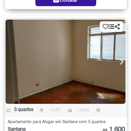
Contatar
3 quartos
- suíte
- vaga
-
Apartamento para Alugar em Santana com 3 quartos
1.600
Santana
R$