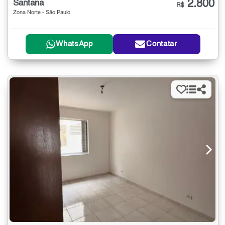
2.800
Santana
R$
Zona Norte - São Paulo
WhatsApp
Contatar