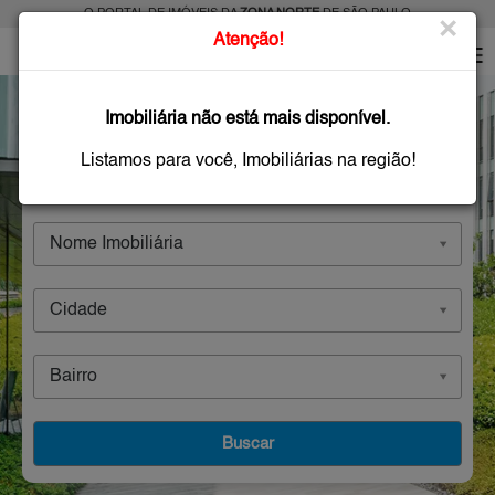
O PORTAL DE IMÓVEIS DA
ZONA NORTE
DE SÃO PAULO
×
Atenção!
Imobiliárias
Imobiliária não está mais disponível.
Listamos para você, Imobiliárias na região!
Comprar
Alugar
Imóveis Novos
Nome Imobiliária
Cidade
Bairro
Buscar