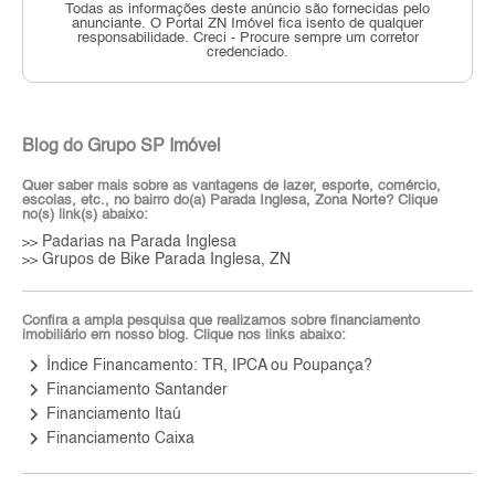
Todas as informações deste anúncio são fornecidas pelo
anunciante.
O Portal ZN Imóvel fica isento de qualquer
responsabilidade.
Creci - Procure sempre um corretor
credenciado.
Blog do Grupo SP Imóvel
Quer saber mais sobre as vantagens de lazer, esporte, comércio,
escolas, etc., no bairro do(a) Parada Inglesa, Zona Norte? Clique
no(s) link(s) abaixo:
Padarias na Parada Inglesa
>>
Grupos de Bike Parada Inglesa, ZN
>>
Confira a ampla pesquisa que realizamos sobre financiamento
imobiliário em nosso blog. Clique nos links abaixo:
keyboard_arrow_right
Índice Financamento: TR, IPCA ou Poupança?
keyboard_arrow_right
Financiamento Santander
keyboard_arrow_right
Financiamento Itaú
keyboard_arrow_right
Financiamento Caixa