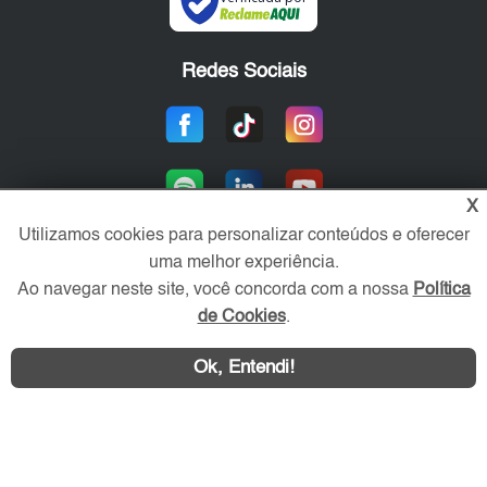
Redes Sociais
X
Utilizamos cookies para personalizar conteúdos e oferecer
uma melhor experiência.
Ao navegar neste site, você concorda com a nossa
Política
Área exclusiva aos anunciantes,
acesse sua conta:
de Cookies
.
Ok, Entendi!
WhatsApp
Contatar