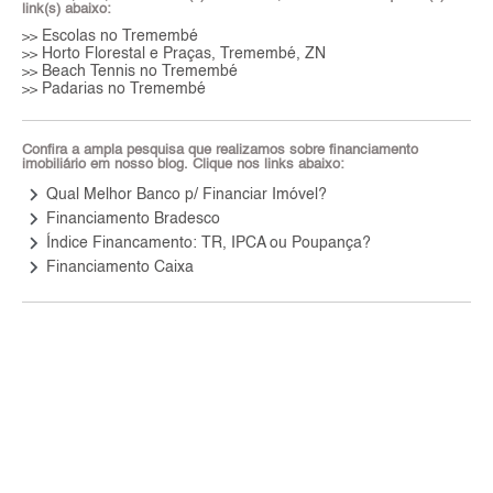
link(s) abaixo:
Escolas no Tremembé
>>
Horto Florestal e Praças, Tremembé, ZN
>>
Beach Tennis no Tremembé
>>
Padarias no Tremembé
>>
Confira a ampla pesquisa que realizamos sobre financiamento
imobiliário em nosso blog. Clique nos links abaixo:
keyboard_arrow_right
Qual Melhor Banco p/ Financiar Imóvel?
keyboard_arrow_right
Financiamento Bradesco
keyboard_arrow_right
Índice Financamento: TR, IPCA ou Poupança?
keyboard_arrow_right
Financiamento Caixa