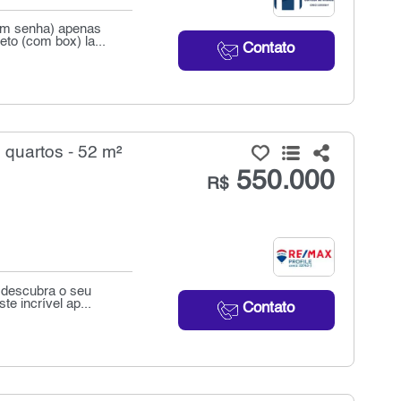
com senha) apenas
to (com box) la...
Contato
quartos - 52 m²
550.000
R$
 descubra o seu
e incrível ap...
Contato