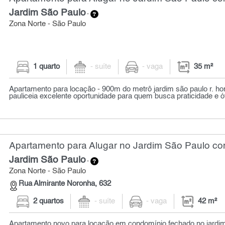
Jardim São Paulo
-
Zona Norte - São Paulo
1 quarto
- suíte
- vaga
35 m²
Apartamento para locação - 900m do metrô jardim são paulo r. horá
pauliceia excelente oportunidade para quem busca praticidade e ót
Apartamento para Alugar no Jardim São Paulo com
Jardim São Paulo
-
Zona Norte - São Paulo
Rua Almirante Noronha, 632
2 quartos
- suíte
- vaga
42 m²
Apartamento novo para locação em condomínio fechado no jardim