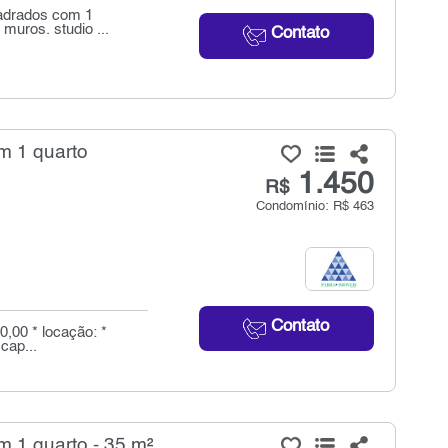
uadrados com 1
muros. studio ...
Contato
m 1 quarto
1.450
R$
Condomínio: R$ 463
Contato
0,00 * locação: *
cap...
 1 quarto - 35 m²