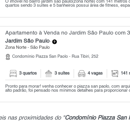
O imóvel no bairro jardim são paulo(zona norte) com 141 metros
quartos sendo 3 suítes e 5 banheiros possui área de fitness, espaç
Apartamento à Venda no Jardim São Paulo com 3 
Jardim São Paulo
-
Zona Norte - São Paulo
Condomínio Piazza San Paolo - Rua Tibiri, 252
3 quartos
3 suítes
4 vagas
141 
Pronto para morar! venha conhecer o piazza san paolo, com arqu
alto padrão, foi pensado nos mínimos detalhes para proporcionar 
is nas proximidades do "
Condomínio Piazza San Pa