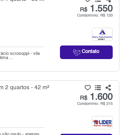
1.550
R$
Condomínio: R$ 120
Contato
cio scrosoppi - vila
ima ...
 2 quartos - 42 m²
1.600
R$
Condomínio: R$ 215
 são paulo - apenas