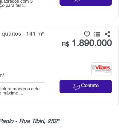
 quadrados com 3
o para fest...
quartos - 141 m²
1.890.000
R$
m²
Contato
itetura moderna e de
o máximo ...
olo - Rua Tibiri, 252
"