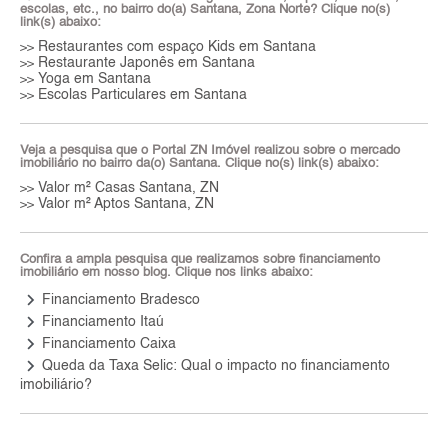
escolas, etc., no bairro do(a) Santana, Zona Norte? Clique no(s)
link(s) abaixo:
Restaurantes com espaço Kids em Santana
>>
Restaurante Japonês em Santana
>>
Yoga em Santana
>>
Escolas Particulares em Santana
>>
Veja a pesquisa que o Portal ZN Imóvel realizou sobre o mercado
imobiliário no bairro da(o) Santana. Clique no(s) link(s) abaixo:
Valor m² Casas Santana, ZN
>>
Valor m² Aptos Santana, ZN
>>
Confira a ampla pesquisa que realizamos sobre financiamento
imobiliário em nosso blog. Clique nos links abaixo:
keyboard_arrow_right
Financiamento Bradesco
keyboard_arrow_right
Financiamento Itaú
keyboard_arrow_right
Financiamento Caixa
keyboard_arrow_right
Queda da Taxa Selic: Qual o impacto no financiamento
imobiliário?