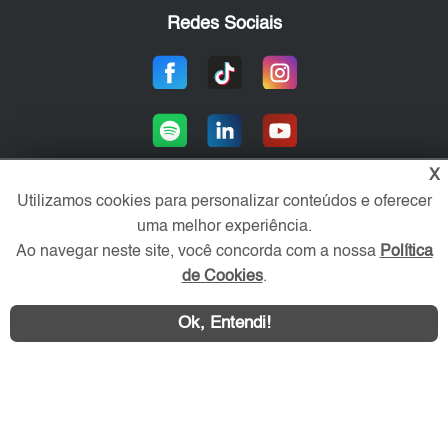
Redes Sociais
X
Utilizamos cookies para personalizar conteúdos e oferecer
uma melhor experiência.
Área exclusiva aos anunciantes,
acesse sua conta:
Ao navegar neste site, você concorda com a nossa
Política
de Cookies
.
Ok, Entendi!
WhatsApp
Contatar