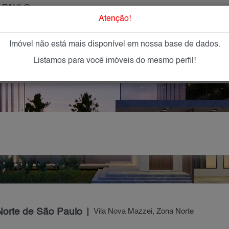
 PAULO
O que Procur
Atenção!
Imóvel não está mais disponível em nossa base de dados.
GAR
IMÓVEIS NOVOS
IMOBILIÁRIAS
OFEREÇA
Listamos para você imóveis do mesmo perfil!
Norte de São Paulo
Vila Nova Mazzei, Zona Norte