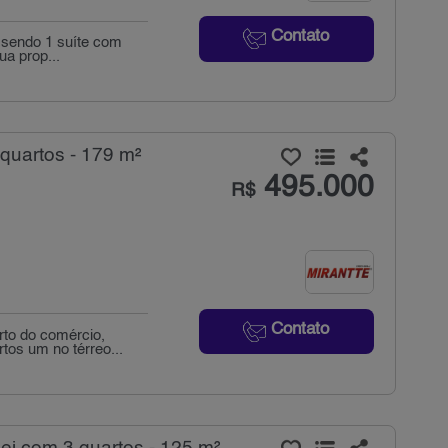
Contato
 sendo 1 suíte com
ua prop...
quartos - 179 m²
495.000
R$
Contato
rto do comércio,
os um no térreo...