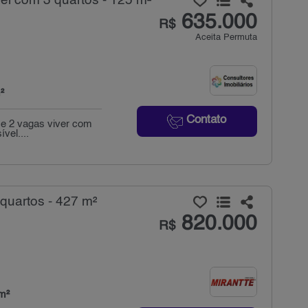
i com 3 quartos - 125 m²
635.000
R$
Aceita Permuta
²
Contato
 e 2 vagas viver com
vel....
quartos - 427 m²
820.000
R$
m²