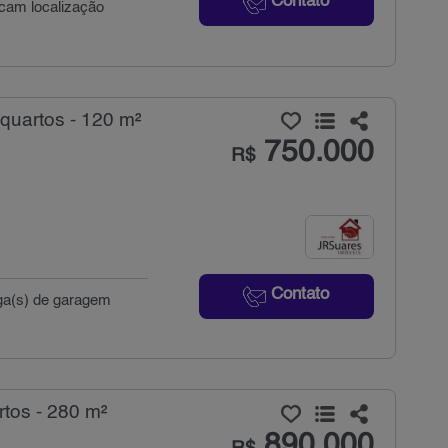
Contato
scam localização
quartos - 120 m²
750.000
R$
Contato
aga(s) de garagem
tos - 280 m²
890.000