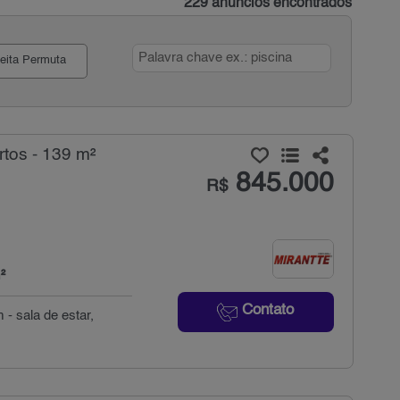
229 anúncios encontrados
eita Permuta
tos - 139 m²
845.000
R$
²
Contato
 - sala de estar,