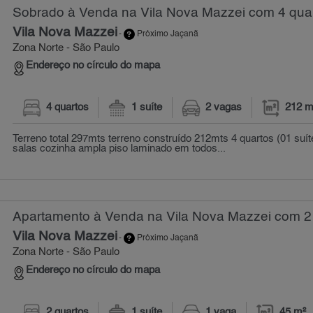
Sobrado à Venda na Vila Nova Mazzei com 4 quar
Vila Nova Mazzei
-
Próximo Jaçanã
Zona Norte - São Paulo
Endereço no círculo do mapa
4 quartos
1 suíte
2 vagas
212 m
Terreno total 297mts terreno construído 212mts 4 quartos (01 suít
salas cozinha ampla piso laminado em todos...
Apartamento à Venda na Vila Nova Mazzei com 2 
Vila Nova Mazzei
-
Próximo Jaçanã
Zona Norte - São Paulo
Endereço no círculo do mapa
2 quartos
1 suíte
1 vaga
45 m²