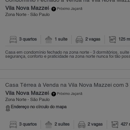
Condomínio Fechado à Venda na Vila Nova Mazze
Vila Nova Mazzei
-
Próximo Jaçanã
Zona Norte - São Paulo
3 quartos
1 suíte
2 vagas
125 m
Casa em condomínio fechado na zona norte - 3 dormitórios, suíte
segurança, conforto e praticidade na zona norte nunca foi tão possí
Casa Térrea à Venda na Vila Nova Mazzei com 3 
Vila Nova Mazzei
-
Próximo Jaçanã
Zona Norte - São Paulo
Endereço no círculo do mapa
3 quartos
2 suítes
2 vagas
427 