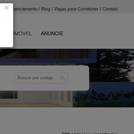
×
a?
|
Financiamento
|
Blog
|
Vagas para Corretores
|
Contato
 SEU IMÓVEL
ANUNCIE
search