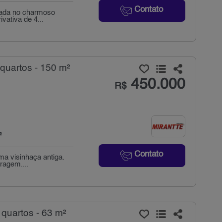
Contato
izada no charmoso
vativa de 4...
quartos - 150 m²
450.000
R$
²
Contato
ma visinhaça antiga.
ragem....
quartos - 63 m²