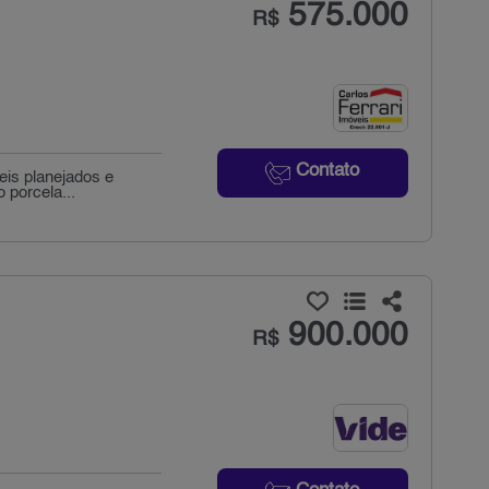
575.000
R$
Contato
eis planejados e
 porcela...
900.000
R$