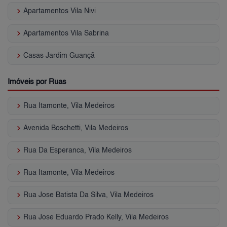
keyboard_arrow_right
Apartamentos Vila Nivi
keyboard_arrow_right
Apartamentos Vila Sabrina
keyboard_arrow_right
Casas Jardim Guançã
Imóveis por Ruas
keyboard_arrow_right
Rua Itamonte, Vila Medeiros
keyboard_arrow_right
Avenida Boschetti, Vila Medeiros
keyboard_arrow_right
Rua Da Esperanca, Vila Medeiros
keyboard_arrow_right
Rua Itamonte, Vila Medeiros
keyboard_arrow_right
Rua Jose Batista Da Silva, Vila Medeiros
keyboard_arrow_right
Rua Jose Eduardo Prado Kelly, Vila Medeiros