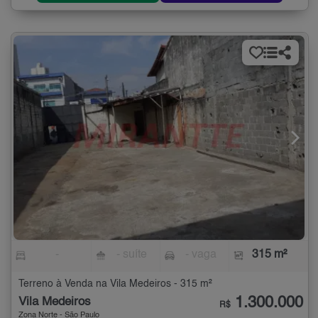
-
- suíte
- vaga
315 m²
Terreno à Venda na Vila Medeiros - 315 m²
1.300.000
Vila Medeiros
R$
Zona Norte - São Paulo