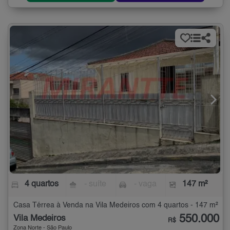
4 quartos
- suíte
- vaga
147 m²
Casa Térrea à Venda na Vila Medeiros com 4 quartos - 147 m²
550.000
Vila Medeiros
R$
Zona Norte - São Paulo