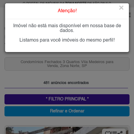
O PORTAL DE IMÓVEIS DA
ZONA NORTE
DE SÃO PAULO
×
Atenção!
Imóvel não está mais disponível em nossa base de
HOME
ZONA NORTE
COMPRAR
VILA MEDEIROS
dados.
Imóveis à Venda na Vila Medeiros, Zona Norte de São Paulo
Listamos para você imóveis do mesmo perfil!
Vila Medeiros, Zona Norte
Apartamentos 2 Quartos e 2 Vagas, Vila Medeiros para
Venda, Zona Norte, SP
481 anúncios encontrados
* FILTRO PRINCIPAL *
Refinar e Ordenar