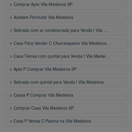
keyboard_arrow_right
Comprar Apto Vila Medeiros SP
keyboard_arrow_right
Aceitam Permuta| Vila Medeiros
keyboard_arrow_right
Sobrado com ar condicionado para Venda | Vila Medeiros
keyboard_arrow_right
Casa Para Vender C Churrasqueira Vila Medeiros - SP
keyboard_arrow_right
Casa Térrea com quintal para Venda | Vila Medeiros
keyboard_arrow_right
Apto P Comprar Vila Medeiros SP
keyboard_arrow_right
Sobrado com quintal para Venda | Vila Medeiros
keyboard_arrow_right
Casas P Comprar Vila Medeiros
keyboard_arrow_right
Comprar Casa Vila Medeiros SP
keyboard_arrow_right
Casa P Venda C Piscina na Vila Medeiros