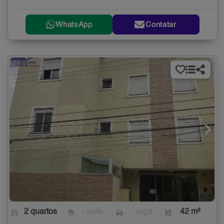
WhatsApp
Contatar
2 quartos
- suíte
- vaga
42 m²