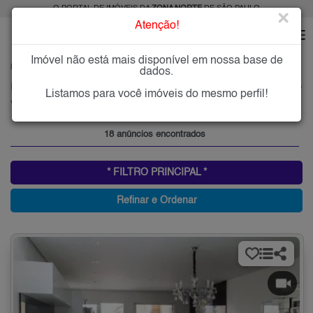
O PORTAL DE IMÓVEIS DA
ZONA NORTE
DE SÃO PAULO
×
Atenção!
Imóvel não está mais disponível em nossa base de
HOME
ZONA NORTE
COMPRAR
VILA MARIZA MAZZEI
dados.
Imóveis à Venda na Vila Mariza Mazzei, Zona Norte de São Paulo
Listamos para você imóveis do mesmo perfil!
Vila Mariza Mazzei, Zona Norte
18 anúncios encontrados
* FILTRO PRINCIPAL *
Refinar e Ordenar