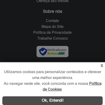
Ofereça seu imóvel
Sobre nós
Contato
Mapa do Site
Política de Privacidade
Trabalhe Conosco
Verificada por
Redes Sociais
X
Utilizamos cookies para personalizar conteúdos e oferecer
uma melhor experiência.
Ao navegar neste site, você concorda com a nossa
Política
de Cookies
.
Ok, Entendi!