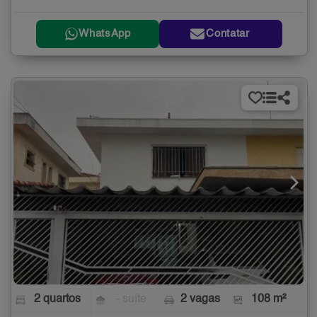
WhatsApp
Contatar
2 quartos
- suíte
2 vagas
108 m²