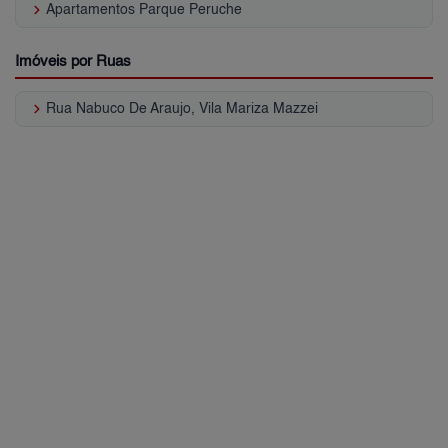
keyboard_arrow_right
Apartamentos Parque Peruche
Imóveis por Ruas
keyboard_arrow_right
Rua Nabuco De Araujo, Vila Mariza Mazzei