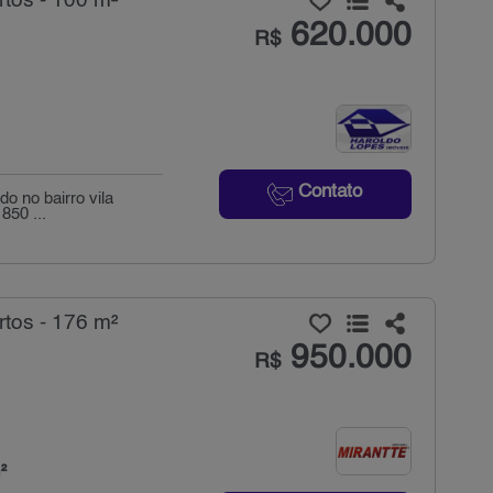
tos - 100 m²
620.000
R$
Contato
o no bairro vila
850 ...
tos - 176 m²
950.000
R$
²