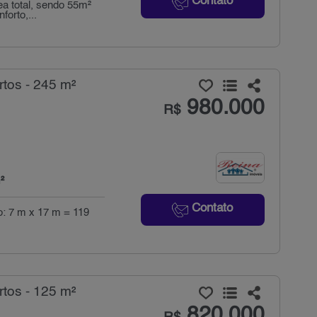
Contato
a total, sendo 55m²
forto,...
tos - 245 m²
980.000
R$
²
Contato
o: 7 m x 17 m = 119
tos - 125 m²
820.000