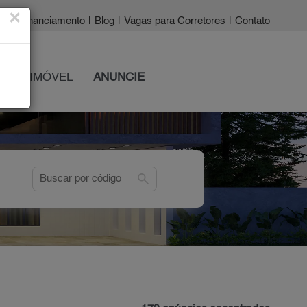
×
a?
|
Financiamento
|
Blog
|
Vagas para Corretores
|
Contato
 SEU IMÓVEL
ANUNCIE
search