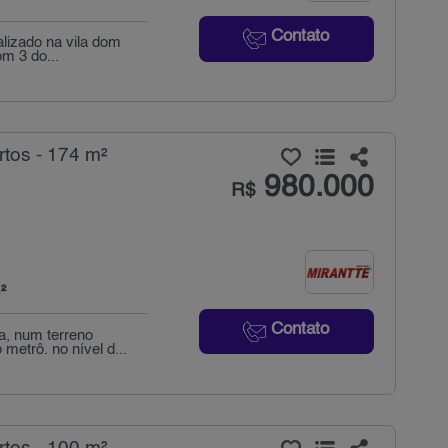
Contato
alizado na vila dom
om 3 do...
tos - 174 m²
980.000
R$
²
Contato
, num terreno
metrô. no nível d...