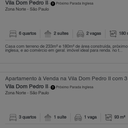
Vila Dom Pedro II
-
Próximo Parada Inglesa
Zona Norte - São Paulo
6 quartos
2 suítes
2 vagas
180 
Casa com terreno de 233m² e 180m² de área construída, próximo
inglesa, e ao comércio em geral. imóvel ideal para renda. no t...
Apartamento à Venda na Vila Dom Pedro II com 3 
Vila Dom Pedro II
-
Próximo Parada Inglesa
Zona Norte - São Paulo
3 quartos
1 suíte
1 vaga
93 m²