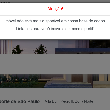
 PAULO
O que Procur
Atenção!
Imóvel não está mais disponível em nossa base de dados.
GAR
IMÓVEIS NOVOS
IMOBILIÁRIAS
OFEREÇA
Listamos para você imóveis do mesmo perfil!
Norte de São Paulo
Vila Dom Pedro II, Zona Norte