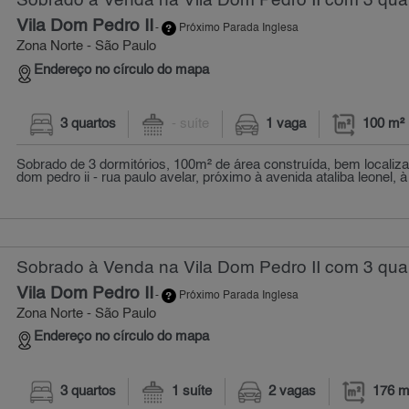
Sobrado à Venda na Vila Dom Pedro II com 3 quar
Vila Dom Pedro II
-
Próximo Parada Inglesa
Zona Norte - São Paulo
Endereço no círculo do mapa
3 quartos
- suíte
1 vaga
100 m²
Sobrado de 3 dormitórios, 100m² de área construída, bem localizad
dom pedro ii - rua paulo avelar, próximo à avenida ataliba leonel, à 
Sobrado à Venda na Vila Dom Pedro II com 3 quar
Vila Dom Pedro II
-
Próximo Parada Inglesa
Zona Norte - São Paulo
Endereço no círculo do mapa
3 quartos
1 suíte
2 vagas
176 m