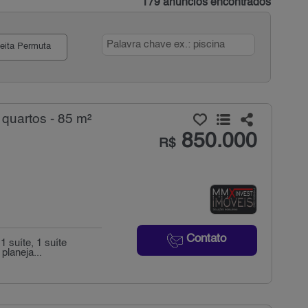
179 anúncios encontrados
eita Permuta
quartos - 85 m²
850.000
R$
Contato
 suíte, 1 suíte
planeja...