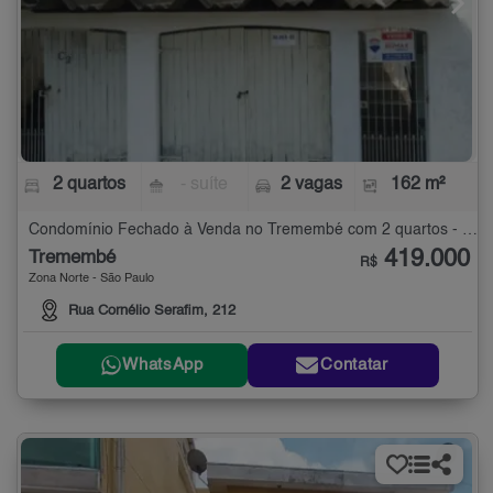
2 quartos
- suíte
2 vagas
162 m²
Condomínio Fechado à Venda no Tremembé com 2 quartos - 162 m²
419.000
Tremembé
R$
Zona Norte - São Paulo
Rua Cornélio Serafim, 212
WhatsApp
Contatar