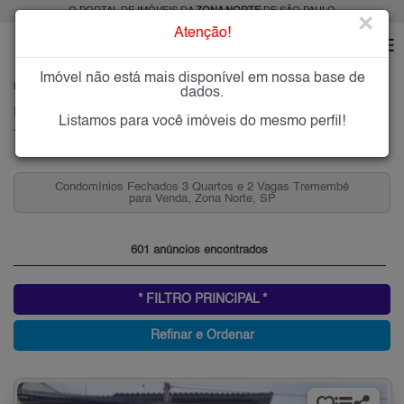
O PORTAL DE IMÓVEIS DA
ZONA NORTE
DE SÃO PAULO
×
Atenção!
Imóvel não está mais disponível em nossa base de
HOME
ZONA NORTE
COMPRAR
TREMEMBÉ
dados.
Imóveis à Venda no Tremembé, Zona Norte de São Paulo
Listamos para você imóveis do mesmo perfil!
Tremembé, Zona Norte
Condomínios Fechados 2 Quartos e 2 Vagas Tremembé
para Venda, Zona Norte, SP
601 anúncios encontrados
* FILTRO PRINCIPAL *
Refinar e Ordenar