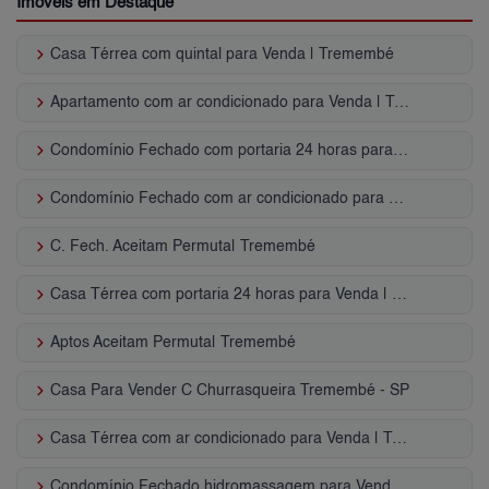
Imóveis em Destaque
keyboard_arrow_right
Casa Térrea com quintal para Venda | Tremembé
keyboard_arrow_right
Apartamento com ar condicionado para Venda | Tremembé
keyboard_arrow_right
Condomínio Fechado com portaria 24 horas para Venda | Tremembé
keyboard_arrow_right
Condomínio Fechado com ar condicionado para Venda | Tremembé
keyboard_arrow_right
C. Fech. Aceitam Permuta| Tremembé
keyboard_arrow_right
Casa Térrea com portaria 24 horas para Venda | Tremembé
keyboard_arrow_right
Aptos Aceitam Permuta| Tremembé
keyboard_arrow_right
Casa Para Vender C Churrasqueira Tremembé - SP
keyboard_arrow_right
Casa Térrea com ar condicionado para Venda | Tremembé
keyboard_arrow_right
Condomínio Fechado hidromassagem para Venda | Tremembé