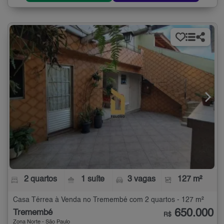
2 quartos
1 suíte
3 vagas
127 m²
Casa Térrea à Venda no Tremembé com 2 quartos - 127 m²
650.000
Tremembé
R$
Zona Norte - São Paulo