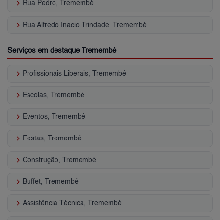
keyboard_arrow_right
Rua Pedro, Tremembé
keyboard_arrow_right
Rua Alfredo Inacio Trindade, Tremembé
Serviços em destaque Tremembé
keyboard_arrow_right
Profissionais Liberais, Tremembé
keyboard_arrow_right
Escolas, Tremembé
keyboard_arrow_right
Eventos, Tremembé
keyboard_arrow_right
Festas, Tremembé
keyboard_arrow_right
Construção, Tremembé
keyboard_arrow_right
Buffet, Tremembé
keyboard_arrow_right
Assistência Técnica, Tremembé