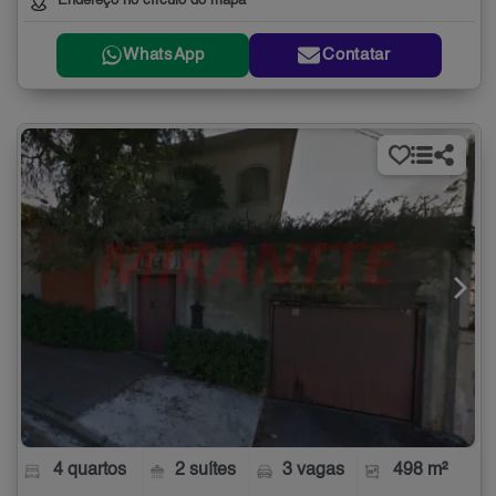
Endereço no círculo do mapa
WhatsApp
Contatar
4 quartos
2 suítes
3 vagas
498 m²