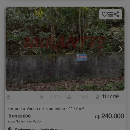
-
- suíte
- vaga
1177 m²
Terreno à Venda no Tremembé - 1177 m²
240.000
Tremembé
R$
Zona Norte - São Paulo