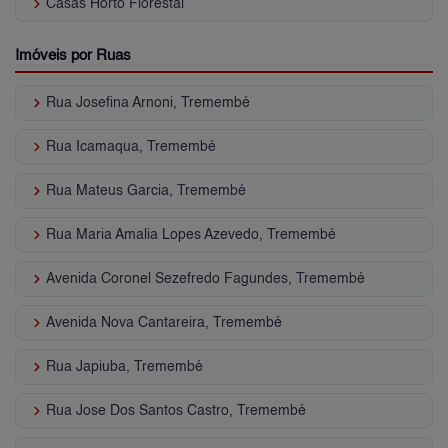
keyboard_arrow_right
Casas Horto Florestal
Imóveis por Ruas
keyboard_arrow_right
Rua Josefina Arnoni, Tremembé
keyboard_arrow_right
Rua Icamaqua, Tremembé
keyboard_arrow_right
Rua Mateus Garcia, Tremembé
keyboard_arrow_right
Rua Maria Amalia Lopes Azevedo, Tremembé
keyboard_arrow_right
Avenida Coronel Sezefredo Fagundes, Tremembé
keyboard_arrow_right
Avenida Nova Cantareira, Tremembé
keyboard_arrow_right
Rua Japiuba, Tremembé
keyboard_arrow_right
Rua Jose Dos Santos Castro, Tremembé