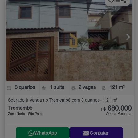
3 quartos
1 suíte
2 vagas
121 m²
Sobrado à Venda no Tremembé com 3 quartos - 121 m²
680.000
Tremembé
R$
Aceita Permuta
Zona Norte - São Paulo
WhatsApp
Contatar