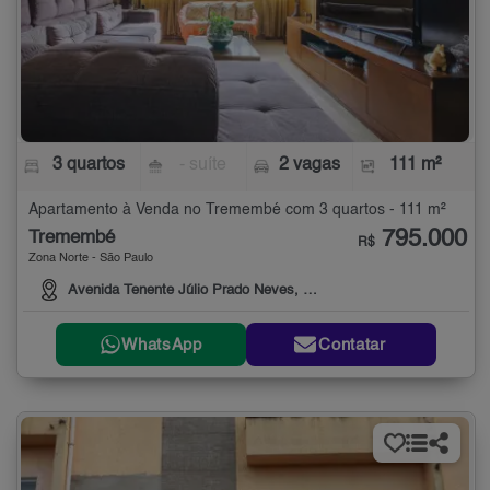
3 quartos
- suíte
2 vagas
111 m²
Apartamento à Venda no Tremembé com 3 quartos - 111 m²
795.000
Tremembé
R$
Zona Norte - São Paulo
Avenida Tenente Júlio Prado Neves, 120
WhatsApp
Contatar