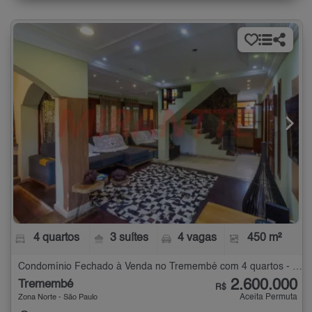
4 quartos
3 suítes
4 vagas
450 m²
Condomínio Fechado à Venda no Tremembé com 4 quartos - 450 m²
2.600.000
Tremembé
R$
Aceita Permuta
Zona Norte - São Paulo