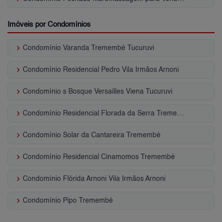
Imóveis por Condomínios
keyboard_arrow_right
Condomínio Varanda Tremembé Tucuruvi
keyboard_arrow_right
Condomínio Residencial Pedro Vila Irmãos Arnoni
keyboard_arrow_right
Condomínio s Bosque Versailles Viena Tucuruvi
keyboard_arrow_right
Condomínio Residencial Florada da Serra Tremembé
keyboard_arrow_right
Condomínio Solar da Cantareira Tremembé
keyboard_arrow_right
Condomínio Residencial Cinamomos Tremembé
keyboard_arrow_right
Condomínio Flórida Arnoni Vila Irmãos Arnoni
keyboard_arrow_right
Condomínio Pipo Tremembé