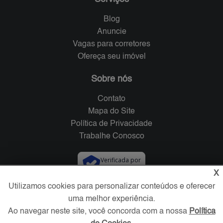
Blog
Anuncie
Vagas para corretores
Ofereça seu imóvel
Sobre nós
Contato
Mapa do Site
Política de Privacidade
Trabalhe Conosco
Verificada por
X
Utilizamos cookies para personalizar conteúdos e oferecer
Redes Sociais
uma melhor experiência.
Ao navegar neste site, você concorda com a nossa
Política