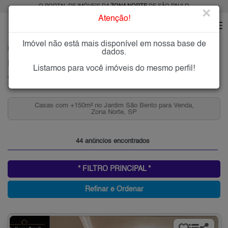
O PORTAL DE IMÓVEIS DA
ZONA NORTE
DE SÃO PAULO
×
Atenção!
Imóvel não está mais disponível em nossa base de
HOME
ZONA NORTE
COMPRAR
JARDIM SÃO BENTO
dados.
Imóveis à Venda no Jardim São Bento, Zona Norte de São Paulo
Listamos para você imóveis do mesmo perfil!
Jardim São Bento, Zona Norte
Casas com +150m² no Jardim São Bento para Venda,
Zona Norte, SP
44 anúncios encontrados
* FILTRO PRINCIPAL *
Refinar e Ordenar