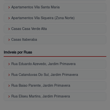
keyboard_arrow_right
Apartamentos Vila Santa Maria
keyboard_arrow_right
Apartamentos Vila Siqueira (Zona Norte)
keyboard_arrow_right
Casas Casa Verde Alta
keyboard_arrow_right
Casas Itaberaba
Imóveis por Ruas
keyboard_arrow_right
Rua Eduardo Azevedo, Jardim Primavera
keyboard_arrow_right
Rua Catanduvas Do Sul, Jardim Primavera
keyboard_arrow_right
Rua Baiao Parente, Jardim Primavera
keyboard_arrow_right
Rua Eliseu Martins, Jardim Primavera