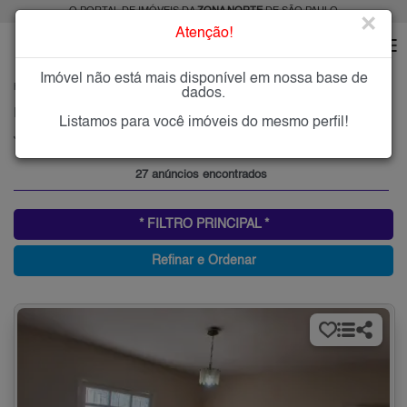
O PORTAL DE IMÓVEIS DA
ZONA NORTE
DE SÃO PAULO
×
Atenção!
Imóvel não está mais disponível em nossa base de
HOME
ZONA NORTE
COMPRAR
JARDIM PRIMAVERA
dados.
Imóveis à Venda no Jardim Primavera, Zona Norte de São Paulo
Listamos para você imóveis do mesmo perfil!
Jardim Primavera, Zona Norte
27 anúncios encontrados
* FILTRO PRINCIPAL *
Refinar e Ordenar