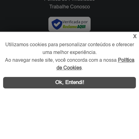
Trabalhe Conosco
Verificada por
X
Redes Sociais
Utilizamos cookies para personalizar conteúdos e oferecer
uma melhor experiência.
Ao navegar neste site, você concorda com a nossa
Política
de Cookies
.
Ok, Entendi!
Área exclusiva aos anunciantes,
acesse sua conta: