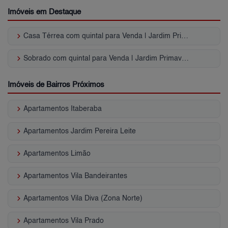
Imóveis em Destaque
keyboard_arrow_right
Casa Térrea com quintal para Venda | Jardim Primavera
keyboard_arrow_right
Sobrado com quintal para Venda | Jardim Primavera
Imóveis de Bairros Próximos
keyboard_arrow_right
Apartamentos Itaberaba
keyboard_arrow_right
Apartamentos Jardim Pereira Leite
keyboard_arrow_right
Apartamentos Limão
keyboard_arrow_right
Apartamentos Vila Bandeirantes
keyboard_arrow_right
Apartamentos Vila Diva (Zona Norte)
keyboard_arrow_right
Apartamentos Vila Prado