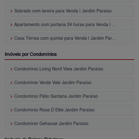
keyboard_arrow_right
Sobrado com lareira para Venda | Jardim Paraíso
keyboard_arrow_right
Apartamento com portaria 24 horas para Venda | Jardim Paraíso
keyboard_arrow_right
Casa Térrea com quintal para Venda | Jardim Paraíso
Imóveis por Condomínios
keyboard_arrow_right
Condomínio Living Nord View Jardim Paraíso
keyboard_arrow_right
Condomínio Verde Vale Jardim Paraíso
keyboard_arrow_right
Condomínio Pátio Santana Jardim Paraíso
keyboard_arrow_right
Condomínio Rosa D Elite Jardim Paraíso
keyboard_arrow_right
Condomínio Gehause Jardim Paraíso