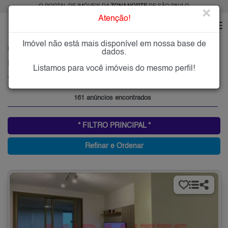
O PORTAL DE IMÓVEIS DA
ZONA NORTE
DE SÃO PAULO
×
Atenção!
Imóvel não está mais disponível em nossa base de
HOME
ZONA NORTE
COMPRAR
JARDIM PARAÍSO
dados.
Imóveis à Venda no Jardim Paraíso, Zona Norte de São Paulo
Listamos para você imóveis do mesmo perfil!
Jardim Paraíso, Zona Norte
161 anúncios encontrados
* FILTRO PRINCIPAL *
Refinar e Ordenar