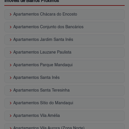
Imóveis de Bairros Próximos
keyboard_arrow_right
Apartamentos Chácara do Encosto
keyboard_arrow_right
Apartamentos Conjunto dos Bancários
keyboard_arrow_right
Apartamentos Jardim Santa Inês
keyboard_arrow_right
Apartamentos Lauzane Paulista
keyboard_arrow_right
Apartamentos Parque Mandaqui
keyboard_arrow_right
Apartamentos Santa Inês
keyboard_arrow_right
Apartamentos Santa Teresinha
keyboard_arrow_right
Apartamentos Sítio do Mandaqui
keyboard_arrow_right
Apartamentos Vila Amélia
keyboard_arrow_right
Apartamentos Vila Aurora (Zona Norte)