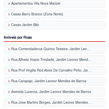
keyboard_arrow_right
Apartamentos Vila Nova Mazzei
keyboard_arrow_right
Casas Barro Branco (Zona Norte)
keyboard_arrow_right
Casas Jardim Bibi
Imóveis por Ruas
keyboard_arrow_right
Rua Comendadorua Quirino Teixeira, Jardim Leonor Mendes de Barros
keyboard_arrow_right
Rua Alfredo Inacio Trindade, Jardim Leonor Mendes de Barros
keyboard_arrow_right
Rua Prof Virgilia Rod Alves De Carvalho Pinto, Jardim Leonor Mendes de Barros
keyboard_arrow_right
Rua Carapajo, Jardim Leonor Mendes de Barros
keyboard_arrow_right
Avenida Lucerna, Jardim Leonor Mendes de Barros
keyboard_arrow_right
Rua Jose Martins Borges, Jardim Leonor Mendes de Barros