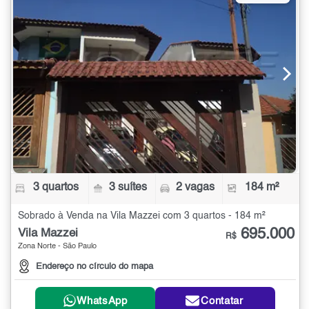
3 quartos
3 suítes
2 vagas
184 m²
Sobrado à Venda na Vila Mazzei com 3 quartos - 184 m²
695.000
Vila Mazzei
R$
Zona Norte - São Paulo
Endereço no círculo do mapa
WhatsApp
Contatar