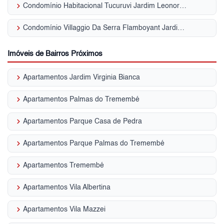
keyboard_arrow_right
Condomínio Habitacional Tucuruvi Jardim Leonor Mendes de Barros
keyboard_arrow_right
Condomínio Villaggio Da Serra Flamboyant Jardim Leonor Mendes de Barros
Imóveis de Bairros Próximos
keyboard_arrow_right
Apartamentos Jardim Virginia Bianca
keyboard_arrow_right
Apartamentos Palmas do Tremembé
keyboard_arrow_right
Apartamentos Parque Casa de Pedra
keyboard_arrow_right
Apartamentos Parque Palmas do Tremembé
keyboard_arrow_right
Apartamentos Tremembé
keyboard_arrow_right
Apartamentos Vila Albertina
keyboard_arrow_right
Apartamentos Vila Mazzei