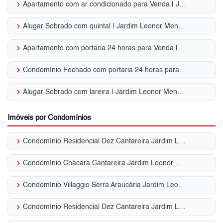
keyboard_arrow_right
Apartamento com ar condicionado para Venda | Jardim Leonor Mendes de Barros
keyboard_arrow_right
Alugar Sobrado com quintal | Jardim Leonor Mendes de Barros
keyboard_arrow_right
Apartamento com portaria 24 horas para Venda | Jardim Leonor Mendes de Barros
keyboard_arrow_right
Condomínio Fechado com portaria 24 horas para Venda | Jardim Leonor Mendes de Barros
keyboard_arrow_right
Alugar Sobrado com lareira | Jardim Leonor Mendes de Barros
Imóveis por Condomínios
keyboard_arrow_right
Condomínio Residencial Dez Cantareira Jardim Leonor Mendes de Barros
keyboard_arrow_right
Condomínio Chácara Cantareira Jardim Leonor Mendes de Barros
keyboard_arrow_right
Condomínio Villaggio Serra Araucária Jardim Leonor Mendes de Barros
keyboard_arrow_right
Condomínio Residencial Dez Cantareira Jardim Leonor Mendes de Barros