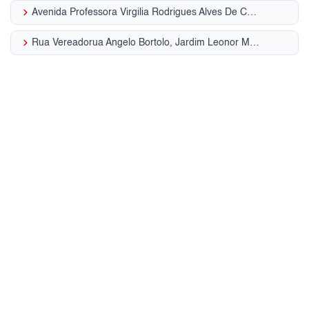
keyboard_arrow_right
Avenida Professora Virgilia Rodrigues Alves De Car, Jardim Leonor Mendes de Barros
keyboard_arrow_right
Rua Vereadorua Angelo Bortolo, Jardim Leonor Mendes de Barros