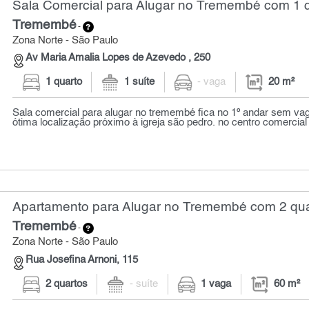
Sala Comercial para Alugar no Tremembé com 1 q
Tremembé
-
Zona Norte - São Paulo
Av Maria Amalia Lopes de Azevedo , 250
1 quarto
1 suíte
- vaga
20 m²
Sala comercial para alugar no tremembé fica no 1º andar sem v
ótima localização próximo à igreja são pedro. no centro comercial 
Apartamento para Alugar no Tremembé com 2 qua
Tremembé
-
Zona Norte - São Paulo
Rua Josefina Arnoni, 115
2 quartos
- suíte
1 vaga
60 m²