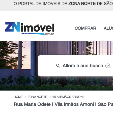
O PORTAL DE IMÓVEIS DA
ZONA NORTE
DE SÃO
COMPRAR
ALU
search
Altere a sua busca
HOME
ZONA NORTE
VILA IRMÃOS ARNONI
Rua Maria Odete | Vila Irmãos Arnoni | São P