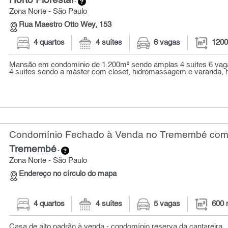
Horto Florestal
-
Zona Norte - São Paulo
Rua Maestro Otto Wey, 153
4 quartos
4 suítes
6 vagas
1200
Mansão em condomínio de 1.200m² sendo amplas 4 suítes 6 vag
4 suítes sendo a máster com closet, hidromassagem e varanda, ha
Condomínio Fechado à Venda no Tremembé com 4
Tremembé
-
Zona Norte - São Paulo
Endereço no círculo do mapa
4 quartos
4 suítes
5 vagas
600 
Casa de alto padrão à venda - condomínio reserva da cantareira..