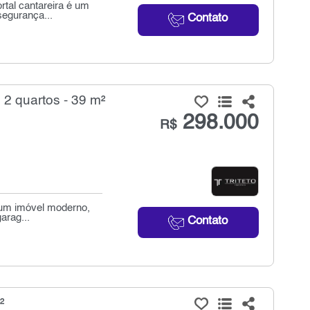
tal cantareira é um
segurança...
Contato
 quartos - 39 m²
298.000
R$
 um imóvel moderno,
arag...
Contato
²