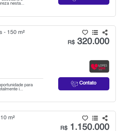
ureza nesta...
 - 150 m²
320.000
R$
Contato
oportunidade para
almente i...
210 m²
1.150.000
R$