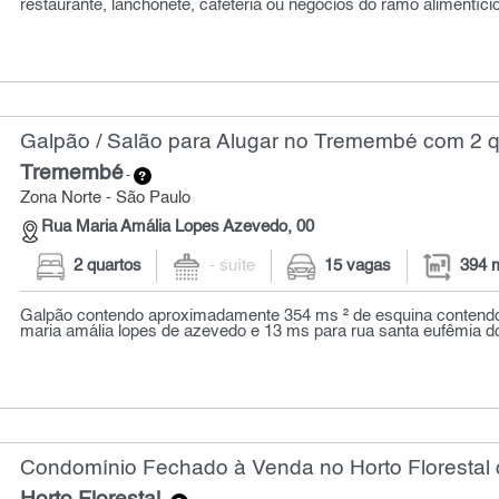
restaurante, lanchonete, cafeteria ou negócios do ramo alimentício
Galpão / Salão para Alugar no Tremembé com 2 q
Tremembé
-
Zona Norte - São Paulo
Rua Maria Amália Lopes Azevedo, 00
2 quartos
- suíte
15 vagas
394 
Galpão contendo aproximadamente 354 ms ² de esquina contendo
maria amália lopes de azevedo e 13 ms para rua santa eufêmia do
Condomínio Fechado à Venda no Horto Florestal 