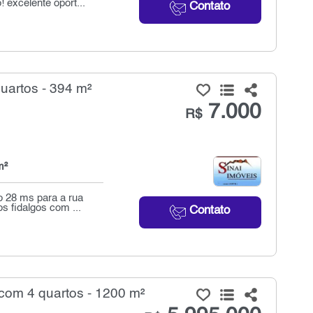
! excelente oport...
Contato
uartos - 394 m²
7.000
R$
m²
 28 ms para a rua
s fidalgos com ...
Contato
com 4 quartos - 1200 m²