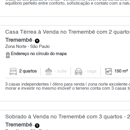
equilíbrio perfeito entre conforto, sofisticação e contato com a nat
Casa Térrea à Venda no Tremembé com 2 quartos
Tremembé
-
Zona Norte - São Paulo
Endereço no círculo do mapa
2 quartos
- suíte
- vaga
150 m²
3 casas independentes | ótimo para renda | zona norte excelente 
morar e investir no mesmo imóvel! o terreno conta com 3 casas tot
Sobrado à Venda no Tremembé com 3 quartos - 
Tremembé
-