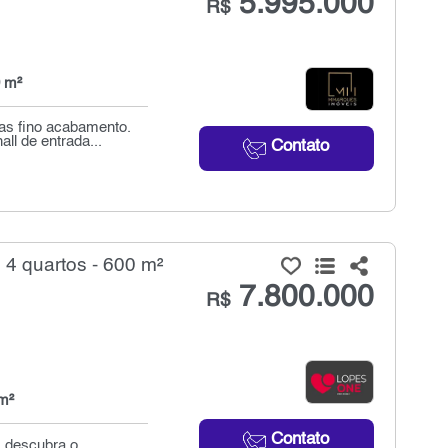
5.995.000
R$
 m²
as fino acabamento.
ll de entrada...
Contato
 quartos - 600 m²
7.800.000
R$
m²
Contato
. descubra o