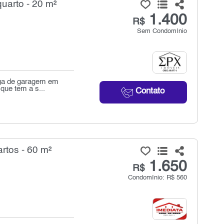
uarto - 20 m²
1.400
R$
Sem Condomínio
aga de garagem em
que tem a s...
Contato
rtos - 60 m²
1.650
R$
Condomínio: R$ 560