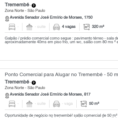
Tremembé
-
Zona Norte - São Paulo
Avenida Senador José Ermírio de Moraes, 1750
-
- suíte
4 vagas
320 m²
Galpão / prédio comercial como segue : pavimento térreo - sala 
aproximadamente 40ms em piso frio, um wc, salão com 80 ms ² e
Ponto Comercial para Alugar no Tremembé - 50 m
Tremembé
-
Zona Norte - São Paulo
Avenida Senador José Ermírio de Moraes, 817
-
- suíte
- vaga
50 m²
Oportunidade de negócio no tremembé! salão comercial de 50 m² 