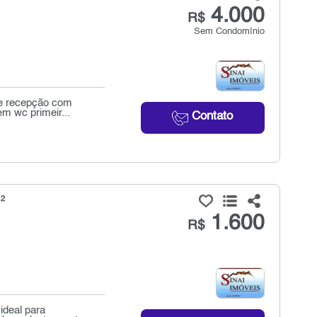
4.000
R$
Sem Condomínio
de recepção com
m wc primeir...
Contato
²
1.600
R$
ideal para