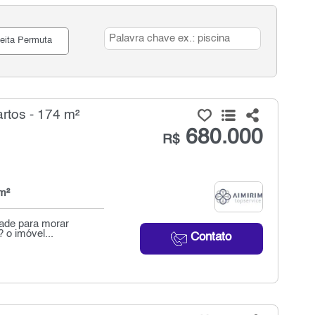
eita Permuta
rtos - 174 m²
680.000
R$
m²
dade para morar
 o imóvel...
Contato