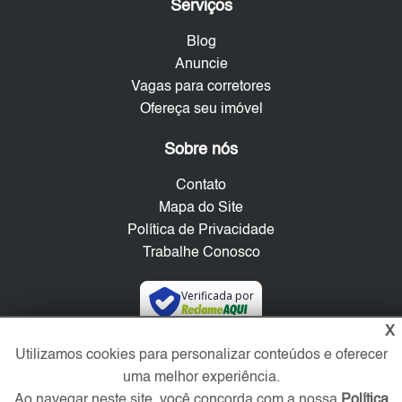
Serviços
Blog
Anuncie
Vagas para corretores
Ofereça seu imóvel
Sobre nós
Contato
Mapa do Site
Política de Privacidade
Trabalhe Conosco
Verificada por
X
Utilizamos cookies para personalizar conteúdos e oferecer
Redes Sociais
uma melhor experiência.
Ao navegar neste site, você concorda com a nossa
Política