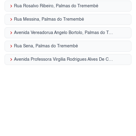
keyboard_arrow_right
Rua Rosalvo Ribeiro, Palmas do Tremembé
keyboard_arrow_right
Rua Messina, Palmas do Tremembé
keyboard_arrow_right
Avenida Vereadorua Angelo Bortolo, Palmas do Tremembé
keyboard_arrow_right
Rua Sena, Palmas do Tremembé
keyboard_arrow_right
Avenida Professora Virgilia Rodrigues Alves De Car, Palmas do Tremembé