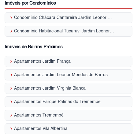
Imóveis por Condomínios
keyboard_arrow_right
Condomínio Chácara Cantareira Jardim Leonor Mendes de Barros
keyboard_arrow_right
Condomínio Habitacional Tucuruvi Jardim Leonor Mendes de Barros
Imóveis de Bairros Próximos
keyboard_arrow_right
Apartamentos Jardim França
keyboard_arrow_right
Apartamentos Jardim Leonor Mendes de Barros
keyboard_arrow_right
Apartamentos Jardim Virginia Bianca
keyboard_arrow_right
Apartamentos Parque Palmas do Tremembé
keyboard_arrow_right
Apartamentos Tremembé
keyboard_arrow_right
Apartamentos Vila Albertina