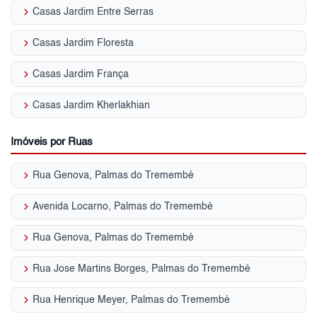
keyboard_arrow_right
Casas Jardim Entre Serras
keyboard_arrow_right
Casas Jardim Floresta
keyboard_arrow_right
Casas Jardim França
keyboard_arrow_right
Casas Jardim Kherlakhian
Imóveis por Ruas
keyboard_arrow_right
Rua Genova, Palmas do Tremembé
keyboard_arrow_right
Avenida Locarno, Palmas do Tremembé
keyboard_arrow_right
Rua Genova, Palmas do Tremembé
keyboard_arrow_right
Rua Jose Martins Borges, Palmas do Tremembé
keyboard_arrow_right
Rua Henrique Meyer, Palmas do Tremembé