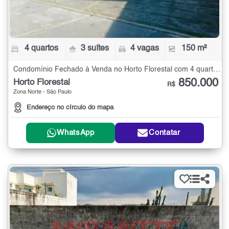
4 quartos
3 suítes
4 vagas
150 m²
Condomínio Fechado à Venda no Horto Florestal com 4 quartos - 150 m²
850.000
Horto Florestal
R$
Zona Norte - São Paulo
Endereço no círculo do mapa
WhatsApp
Contatar