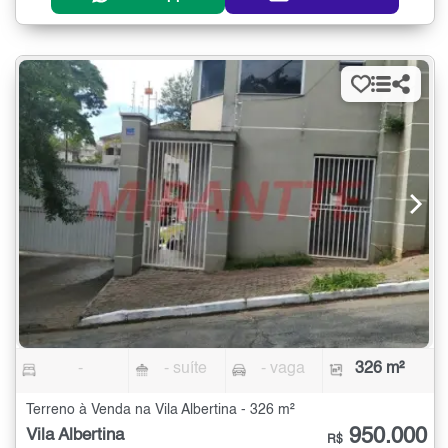
-
- suíte
- vaga
326 m²
Terreno à Venda na Vila Albertina - 326 m²
950.000
Vila Albertina
R$