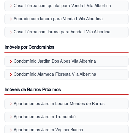
keyboard_arrow_right
Casa Térrea com quintal para Venda | Vila Albertina
keyboard_arrow_right
Sobrado com lareira para Venda | Vila Albertina
keyboard_arrow_right
Casa Térrea com lareira para Venda | Vila Albertina
Imóveis por Condomínios
keyboard_arrow_right
Condomínio Jardim Dos Alpes Vila Albertina
keyboard_arrow_right
Condomínio Alameda Floresta Vila Albertina
Imóveis de Bairros Próximos
keyboard_arrow_right
Apartamentos Jardim Leonor Mendes de Barros
keyboard_arrow_right
Apartamentos Jardim Tremembé
keyboard_arrow_right
Apartamentos Jardim Virginia Bianca