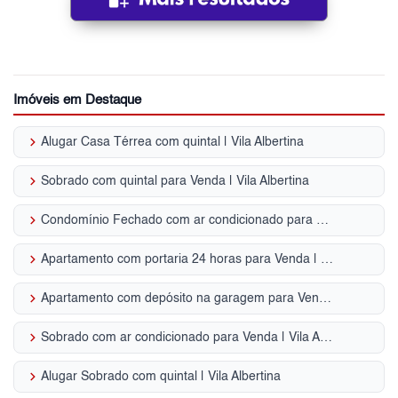
Imóveis em Destaque
keyboard_arrow_right
Alugar Casa Térrea com quintal | Vila Albertina
keyboard_arrow_right
Sobrado com quintal para Venda | Vila Albertina
keyboard_arrow_right
Condomínio Fechado com ar condicionado para Venda | Vila Albertina
keyboard_arrow_right
Apartamento com portaria 24 horas para Venda | Vila Albertina
keyboard_arrow_right
Apartamento com depósito na garagem para Venda | Vila Albertina
keyboard_arrow_right
Sobrado com ar condicionado para Venda | Vila Albertina
keyboard_arrow_right
Alugar Sobrado com quintal | Vila Albertina