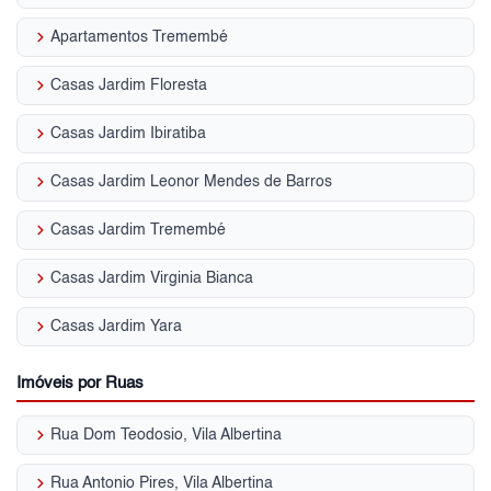
keyboard_arrow_right
Apartamentos Tremembé
keyboard_arrow_right
Casas Jardim Floresta
keyboard_arrow_right
Casas Jardim Ibiratiba
keyboard_arrow_right
Casas Jardim Leonor Mendes de Barros
keyboard_arrow_right
Casas Jardim Tremembé
keyboard_arrow_right
Casas Jardim Virginia Bianca
keyboard_arrow_right
Casas Jardim Yara
Imóveis por Ruas
keyboard_arrow_right
Rua Dom Teodosio, Vila Albertina
keyboard_arrow_right
Rua Antonio Pires, Vila Albertina