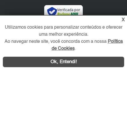
Verificada por
X
Utilizamos cookies para personalizar conteúdos e oferecer
Redes Sociais
uma melhor experiência.
Ao navegar neste site, você concorda com a nossa
Política
de Cookies
.
Ok, Entendi!
Área exclusiva aos anunciantes,
acesse sua conta: