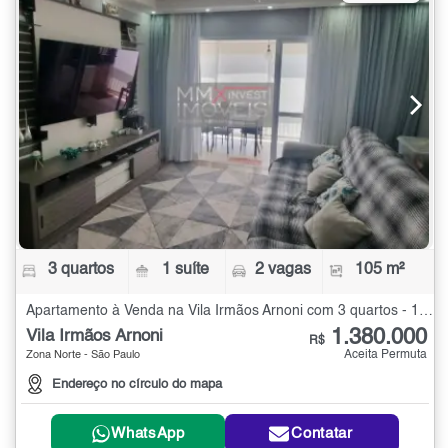
3 quartos
1 suíte
2 vagas
105 m²
Apartamento à Venda na Vila Irmãos Arnoni com 3 quartos - 105 m²
1.380.000
Vila Irmãos Arnoni
R$
Aceita Permuta
Zona Norte - São Paulo
Endereço no círculo do mapa
WhatsApp
Contatar