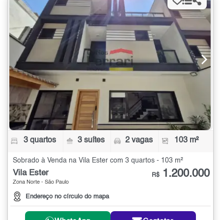
3 quartos
3 suítes
2 vagas
103 m²
Sobrado à Venda na Vila Ester com 3 quartos - 103 m²
1.200.000
Vila Ester
R$
Zona Norte - São Paulo
Endereço no círculo do mapa