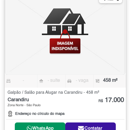
-
- suíte
- vaga
458 m²
Galpão / Salão para Alugar na Carandiru - 458 m²
17.000
Carandiru
R$
Zona Norte - São Paulo
Endereço no círculo do mapa
WhatsApp
Contatar