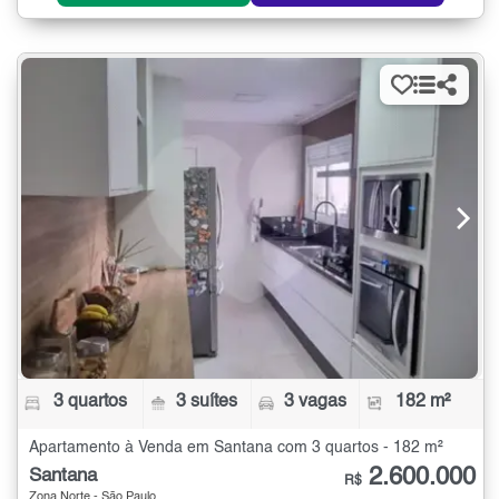
3 quartos
3 suítes
3 vagas
182 m²
Apartamento à Venda em Santana com 3 quartos - 182 m²
2.600.000
Santana
R$
Zona Norte - São Paulo