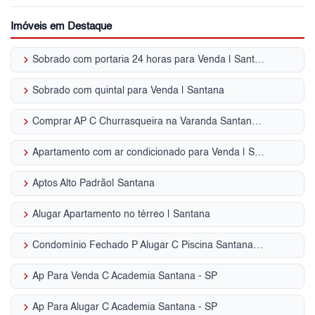
Imóveis em Destaque
keyboard_arrow_right
Sobrado com portaria 24 horas para Venda | Santana
keyboard_arrow_right
Sobrado com quintal para Venda | Santana
keyboard_arrow_right
Comprar AP C Churrasqueira na Varanda Santana - SP
keyboard_arrow_right
Apartamento com ar condicionado para Venda | Santana
keyboard_arrow_right
Aptos Alto Padrão| Santana
keyboard_arrow_right
Alugar Apartamento no térreo | Santana
keyboard_arrow_right
Condomínio Fechado P Alugar C Piscina Santana - SP
keyboard_arrow_right
Ap Para Venda C Academia Santana - SP
keyboard_arrow_right
Ap Para Alugar C Academia Santana - SP