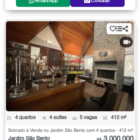
WhatsApp
Contatar
4 quartos
4 suítes
5 vagas
412 m²
Sobrado à Venda no Jardim São Bento com 4 quartos - 412 m²
3.000.000
Jardim São Bento