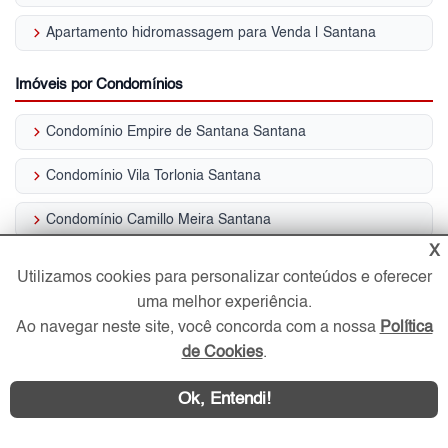
keyboard_arrow_right
Apartamento hidromassagem para Venda | Santana
Imóveis por Condomínios
keyboard_arrow_right
Condomínio Empire de Santana Santana
keyboard_arrow_right
Condomínio Vila Torlonia Santana
keyboard_arrow_right
Condomínio Camillo Meira Santana
X
keyboard_arrow_right
Condomínio Sabel I Santana
Utilizamos cookies para personalizar conteúdos e oferecer
uma melhor experiência.
keyboard_arrow_right
Condomínio Helix Santana
Ao navegar neste site, você concorda com a nossa
Política
keyboard_arrow_right
de Cookies
.
Condomínio Monte Libano Santana
keyboard_arrow_right
Condomínio Piazza Di Roma Santana
Ok, Entendi!
keyboard_arrow_right
Condomínio Solaris Santana