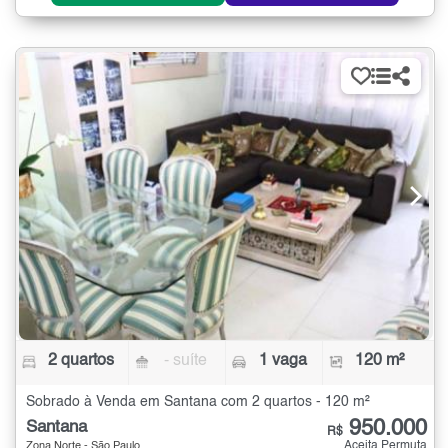
2 quartos
- suíte
1 vaga
120 m²
Sobrado à Venda em Santana com 2 quartos - 120 m²
950.000
Santana
R$
Aceita Permuta
Zona Norte - São Paulo