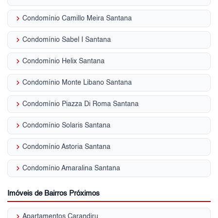
keyboard_arrow_right
Condomínio Camillo Meira Santana
keyboard_arrow_right
Condomínio Sabel I Santana
keyboard_arrow_right
Condomínio Helix Santana
keyboard_arrow_right
Condomínio Monte Libano Santana
keyboard_arrow_right
Condomínio Piazza Di Roma Santana
keyboard_arrow_right
Condomínio Solaris Santana
keyboard_arrow_right
Condomínio Astoria Santana
keyboard_arrow_right
Condomínio Amaralina Santana
Imóveis de Bairros Próximos
keyboard_arrow_right
Apartamentos Carandiru