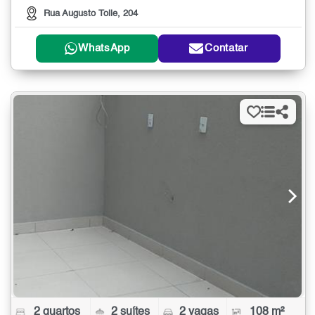
Rua Augusto Tolle, 204
WhatsApp
Contatar
2 quartos
2 suítes
2 vagas
108 m²