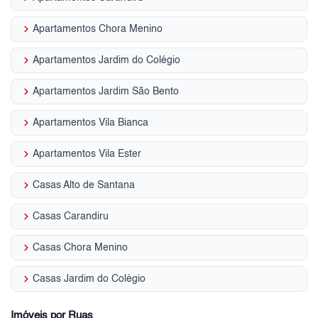
keyboard_arrow_right
Apartamentos Chora Menino
keyboard_arrow_right
Apartamentos Jardim do Colégio
keyboard_arrow_right
Apartamentos Jardim São Bento
keyboard_arrow_right
Apartamentos Vila Bianca
keyboard_arrow_right
Apartamentos Vila Ester
keyboard_arrow_right
Casas Alto de Santana
keyboard_arrow_right
Casas Carandiru
keyboard_arrow_right
Casas Chora Menino
keyboard_arrow_right
Casas Jardim do Colégio
Imóveis por Ruas