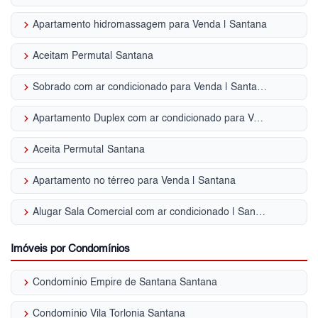
keyboard_arrow_right
Apartamento hidromassagem para Venda | Santana
keyboard_arrow_right
Aceitam Permuta| Santana
keyboard_arrow_right
Sobrado com ar condicionado para Venda | Santana
keyboard_arrow_right
Apartamento Duplex com ar condicionado para Venda | Santana
keyboard_arrow_right
Aceita Permuta| Santana
keyboard_arrow_right
Apartamento no térreo para Venda | Santana
keyboard_arrow_right
Alugar Sala Comercial com ar condicionado | Santana
Imóveis por Condomínios
keyboard_arrow_right
Condomínio Empire de Santana Santana
keyboard_arrow_right
Condomínio Vila Torlonia Santana