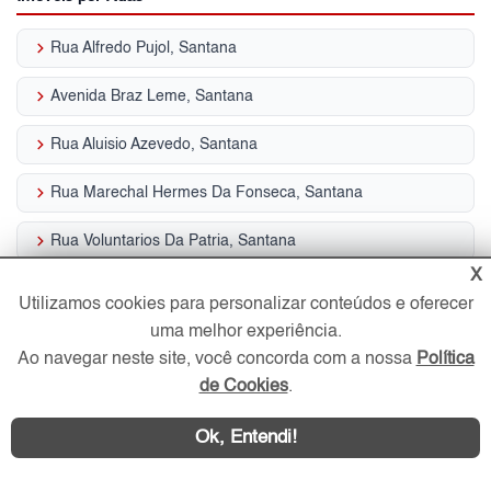
keyboard_arrow_right
Rua Alfredo Pujol, Santana
keyboard_arrow_right
Avenida Braz Leme, Santana
keyboard_arrow_right
Rua Aluisio Azevedo, Santana
keyboard_arrow_right
Rua Marechal Hermes Da Fonseca, Santana
keyboard_arrow_right
Rua Voluntarios Da Patria, Santana
X
keyboard_arrow_right
Rua Amaral Gama, Santana
Utilizamos cookies para personalizar conteúdos e oferecer
uma melhor experiência.
keyboard_arrow_right
Rua Duarte De Azevedo, Santana
Ao navegar neste site, você concorda com a nossa
Política
keyboard_arrow_right
Rua Carlos Escobar, Santana
de Cookies
.
keyboard_arrow_right
Rua Jose Debieux, Santana
Ok, Entendi!
keyboard_arrow_right
Rua Benta Pereira, Santana