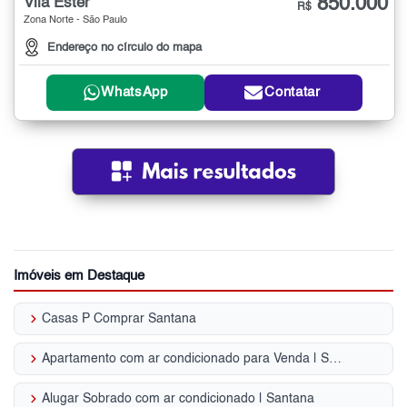
850.000
Vila Ester
R$
Zona Norte - São Paulo
Endereço no círculo do mapa
WhatsApp
Contatar
Imóveis em Destaque
keyboard_arrow_right
Casas P Comprar Santana
keyboard_arrow_right
Apartamento com ar condicionado para Venda | Santana
keyboard_arrow_right
Alugar Sobrado com ar condicionado | Santana