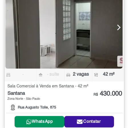
-
- suíte
2 vagas
42 m²
Sala Comercial à Venda em Santana - 42 m²
430.000
Santana
R$
Zona Norte - São Paulo
Rua Augusto Tolle, 875
WhatsApp
Contatar