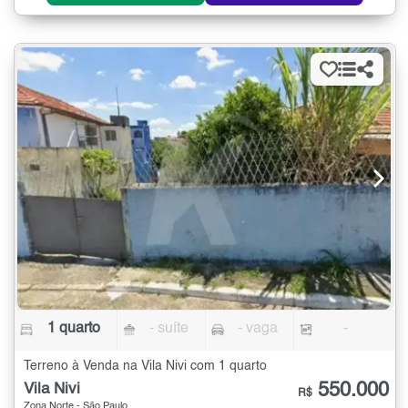
1 quarto
- suíte
- vaga
-
Terreno à Venda na Vila Nivi com 1 quarto
550.000
Vila Nivi
R$
Zona Norte - São Paulo