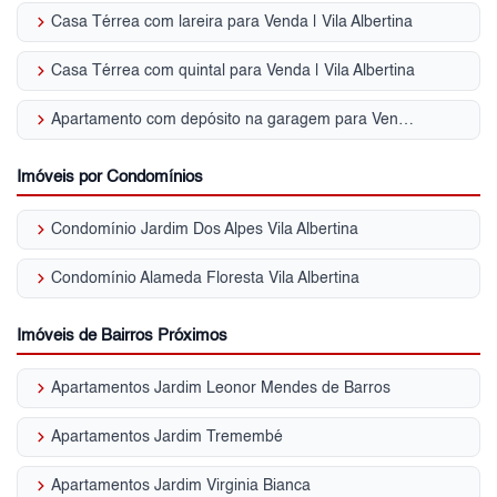
keyboard_arrow_right
Casa Térrea com lareira para Venda | Vila Albertina
keyboard_arrow_right
Casa Térrea com quintal para Venda | Vila Albertina
keyboard_arrow_right
Apartamento com depósito na garagem para Venda | Vila Albertina
Imóveis por Condomínios
keyboard_arrow_right
Condomínio Jardim Dos Alpes Vila Albertina
keyboard_arrow_right
Condomínio Alameda Floresta Vila Albertina
Imóveis de Bairros Próximos
keyboard_arrow_right
Apartamentos Jardim Leonor Mendes de Barros
keyboard_arrow_right
Apartamentos Jardim Tremembé
keyboard_arrow_right
Apartamentos Jardim Virginia Bianca