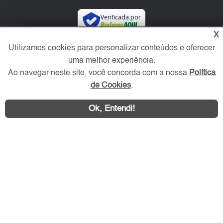
Verificada por
X
Utilizamos cookies para personalizar conteúdos e oferecer
Redes Sociais
uma melhor experiência.
Ao navegar neste site, você concorda com a nossa
Política
de Cookies
.
Ok, Entendi!
Área exclusiva aos anunciantes,
acesse sua conta: