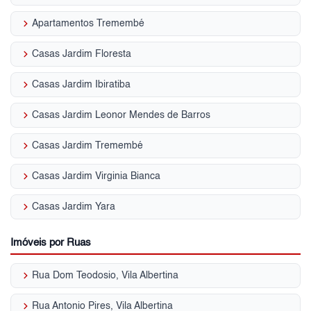
keyboard_arrow_right
Apartamentos Tremembé
keyboard_arrow_right
Casas Jardim Floresta
keyboard_arrow_right
Casas Jardim Ibiratiba
keyboard_arrow_right
Casas Jardim Leonor Mendes de Barros
keyboard_arrow_right
Casas Jardim Tremembé
keyboard_arrow_right
Casas Jardim Virginia Bianca
keyboard_arrow_right
Casas Jardim Yara
Imóveis por Ruas
keyboard_arrow_right
Rua Dom Teodosio, Vila Albertina
keyboard_arrow_right
Rua Antonio Pires, Vila Albertina