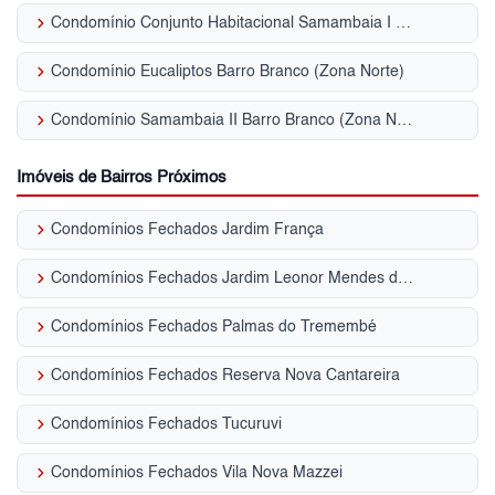
keyboard_arrow_right
Condomínio Conjunto Habitacional Samambaia I Barro Branco (Zona Norte)
keyboard_arrow_right
Condomínio Eucaliptos Barro Branco (Zona Norte)
keyboard_arrow_right
Condomínio Samambaia II Barro Branco (Zona Norte)
Imóveis de Bairros Próximos
keyboard_arrow_right
Condomínios Fechados Jardim França
keyboard_arrow_right
Condomínios Fechados Jardim Leonor Mendes de Barros
keyboard_arrow_right
Condomínios Fechados Palmas do Tremembé
keyboard_arrow_right
Condomínios Fechados Reserva Nova Cantareira
keyboard_arrow_right
Condomínios Fechados Tucuruvi
keyboard_arrow_right
Condomínios Fechados Vila Nova Mazzei