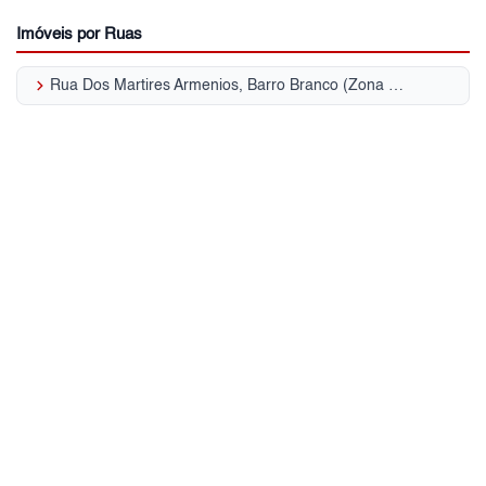
Imóveis por Ruas
keyboard_arrow_right
Rua Dos Martires Armenios, Barro Branco (Zona Norte)