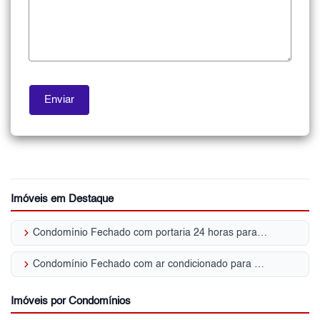
Imóveis em Destaque
keyboard_arrow_right
Condomínio Fechado com portaria 24 horas para Venda | Barro Branco (Zona Norte)
keyboard_arrow_right
Condomínio Fechado com ar condicionado para Venda | Barro Branco (Zona Norte)
Imóveis por Condomínios