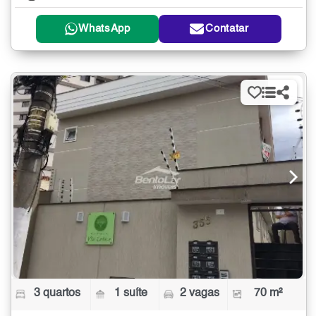
WhatsApp
Contatar
3 quartos
1 suíte
2 vagas
70 m²