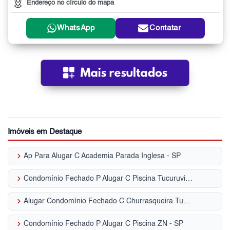
Endereço no círculo do mapa
WhatsApp
Contatar
Imóveis em Destaque
keyboard_arrow_right
Ap Para Alugar C Academia Parada Inglesa - SP
keyboard_arrow_right
Condomínio Fechado P Alugar C Piscina Tucuruvi - SP
keyboard_arrow_right
Alugar Condomínio Fechado C Churrasqueira Tucuruvi - SP
keyboard_arrow_right
Condomínio Fechado P Alugar C Piscina ZN - SP