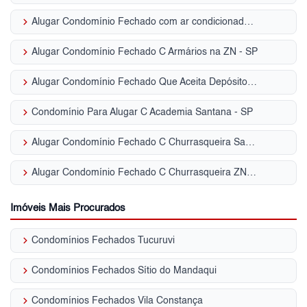
keyboard_arrow_right
Alugar Condomínio Fechado com ar condicionado | Vila Mazzei
keyboard_arrow_right
Alugar Condomínio Fechado C Armários na ZN - SP
keyboard_arrow_right
Alugar Condomínio Fechado Que Aceita Depósito ou Caução Tucuruvi - SP
keyboard_arrow_right
Condomínio Para Alugar C Academia Santana - SP
keyboard_arrow_right
Alugar Condomínio Fechado C Churrasqueira Santana - SP
keyboard_arrow_right
Alugar Condomínio Fechado C Churrasqueira ZN - SP
Imóveis Mais Procurados
keyboard_arrow_right
Condomínios Fechados Tucuruvi
keyboard_arrow_right
Condomínios Fechados Sítio do Mandaqui
keyboard_arrow_right
Condomínios Fechados Vila Constança