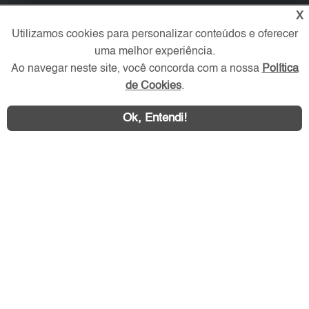
X
Verificada por
Utilizamos cookies para personalizar conteúdos e oferecer
uma melhor experiência.
Redes Sociais
Ao navegar neste site, você concorda com a nossa
Política
de Cookies
.
Ok, Entendi!
Área exclusiva aos anunciantes,
acesse sua conta: