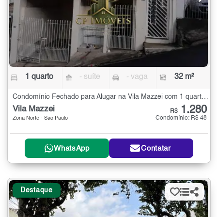
1 quarto
- suíte
- vaga
32 m²
Condomínio Fechado para Alugar na Vila Mazzei com 1 quarto - 32 m²
1.280
Vila Mazzei
R$
Condomínio: R$ 48
Zona Norte - São Paulo
WhatsApp
Contatar
Destaque