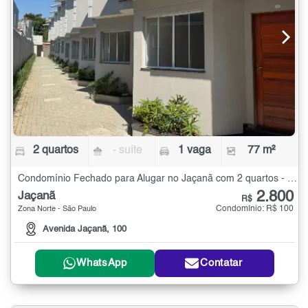
2 quartos
- suíte
1 vaga
77 m²
Condomínio Fechado para Alugar no Jaçanã com 2 quartos - 77 m²
2.800
Jaçanã
R$
Condomínio: R$ 100
Zona Norte - São Paulo
Avenida Jaçanã, 100
WhatsApp
Contatar